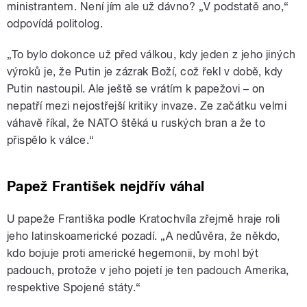
ministrantem. Není jím ale už dávno? „V podstatě ano,“
odpovídá politolog.
„To bylo dokonce už před válkou, kdy jeden z jeho jiných
výroků je, že Putin je zázrak Boží, což řekl v době, kdy
Putin nastoupil. Ale ještě se vrátím k papežovi – on
nepatří mezi nejostřejší kritiky invaze. Ze začátku velmi
váhavě říkal, že NATO štěká u ruských bran a že to
přispělo k válce.“
Papež František nejdřív váhal
U papeže Františka podle Kratochvíla zřejmě hraje roli
jeho latinskoamerické pozadí. „A nedůvěra, že někdo,
kdo bojuje proti americké hegemonii, by mohl být
padouch, protože v jeho pojetí je ten padouch Amerika,
respektive Spojené státy.“