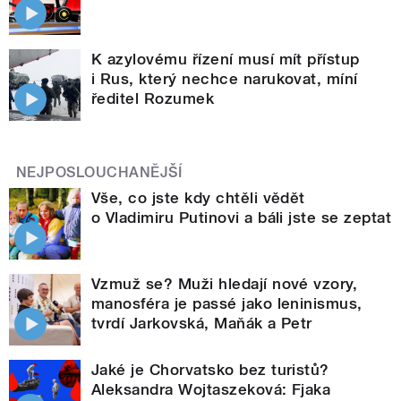
K azylovému řízení musí mít přístup
i Rus, který nechce narukovat, míní
ředitel Rozumek
NEJPOSLOUCHANĚJŠÍ
Vše, co jste kdy chtěli vědět
o Vladimiru Putinovi a báli jste se zeptat
Vzmuž se? Muži hledají nové vzory,
manosféra je passé jako leninismus,
tvrdí Jarkovská, Maňák a Petr
Jaké je Chorvatsko bez turistů?
Aleksandra Wojtaszeková: Fjaka