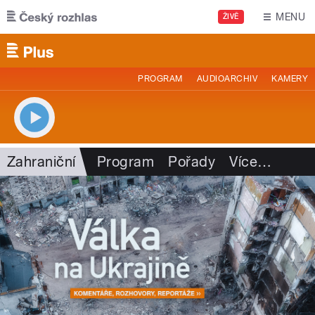
Přejít k hlavnímu obsahu
MENU
ŽIVĚ
PROGRAM
AUDIOARCHIV
KAMERY
Zahraniční
Program
Pořady
Více
…