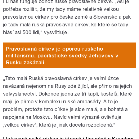
I u nás funguje odnož ruské pravoslavné církve. „Asi je
potřeba rozlišit, že my tady máme relativně velkou
pravoslavnou církev pro české země a Slovensko a pak
je tady malá ruská pravoslavná církev, ke které se tady
hlásí asi 500 lidí,“ vysvětluje.
Pravoslavná církev je oporou ruského
militarismu, pacifistické svědky Jehovovy v
Rusku zakázali
„Tato malá Ruská pravoslavná církev je velmi úzce
navázaná nejenom na Rusy zde žijící, ale přímo na jejich
velvyslanectví. Dokonce jedna ze tří kaplí, kostelů, které
mají, je přímo v komplexu ruské ambasády. A to je
problém, protože tato církev je sice malá, ale bohatá a
napojená na Moskvu. Navíc velmi výrazně ovlivňuje
,velkou církev‘, která je jinak docela rozpolcená.“
I takzvaně velká církev je ideově i finančně s Kremlem