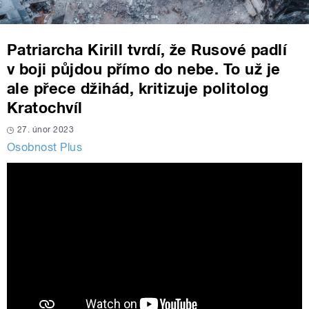
Patriarcha Kirill tvrdí, že Rusové padlí
v boji půjdou přímo do nebe. To už je
ale přece džihád, kritizuje politolog
Kratochvíl
27. únor 2023
Osobnost Plus