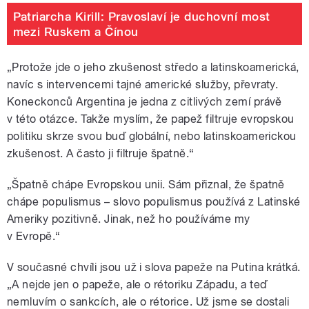
Patriarcha Kirill: Pravoslaví je duchovní most
mezi Ruskem a Čínou
„Protože jde o jeho zkušenost středo a latinskoamerická,
navíc s intervencemi tajné americké služby, převraty.
Koneckonců Argentina je jedna z citlivých zemí právě
v této otázce. Takže myslím, že papež filtruje evropskou
politiku skrze svou buď globální, nebo latinskoamerickou
zkušenost. A často ji filtruje špatně.“
„Špatně chápe Evropskou unii. Sám přiznal, že špatně
chápe populismus – slovo populismus používá z Latinské
Ameriky pozitivně. Jinak, než ho používáme my
v Evropě.“
V současné chvíli jsou už i slova papeže na Putina krátká.
„A nejde jen o papeže, ale o rétoriku Západu, a teď
nemluvím o sankcích, ale o rétorice. Už jsme se dostali