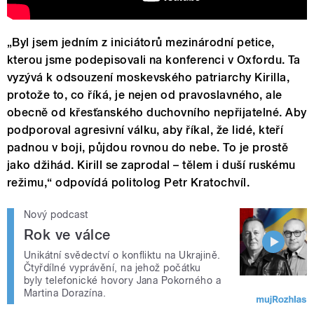
„Byl jsem jedním z iniciátorů mezinárodní petice,
kterou jsme podepisovali na konferenci v Oxfordu. Ta
vyzývá k odsouzení moskevského patriarchy Kirilla,
protože to, co říká, je nejen od pravoslavného, ale
obecně od křesťanského duchovního nepřijatelné. Aby
podporoval agresivní válku, aby říkal, že lidé, kteří
padnou v boji, půjdou rovnou do nebe. To je prostě
jako džihád. Kirill se zaprodal – tělem i duší ruskému
režimu,“ odpovídá politolog Petr Kratochvíl.
Nový podcast
Rok ve válce
Unikátní svědectví o konfliktu na Ukrajině.
Čtyřdílné vyprávění, na jehož počátku
byly telefonické hovory Jana Pokorného a
Martina Dorazína.