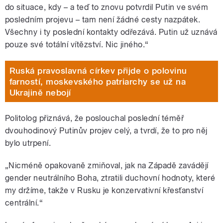
do situace, kdy – a teď to znovu potvrdil Putin ve svém
posledním projevu – tam není žádné cesty nazpátek.
Všechny i ty poslední kontakty odřezává. Putin už uznává
pouze své totální vítězství. Nic jiného.“
Ruská pravoslavná církev přijde o polovinu
farností, moskevského patriarchy se už na
Ukrajině nebojí
Politolog přiznává, že poslouchal poslední téměř
dvouhodinový Putinův projev celý, a tvrdí, že to pro něj
bylo utrpení.
„Nicméně opakovaně zmiňoval, jak na Západě zavádějí
gender neutrálního Boha, ztratili duchovní hodnoty, které
my držíme, takže v Rusku je konzervativní křesťanství
centrální.“