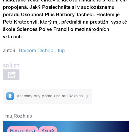
propojená. Jak? Poslechněte si v audiozáznamu
pořadu Osobnost Plus Barbory Tachecí. Hostem je
Petr Kratochvíl, který mj. přednáší na prestižní vysoké
škole Sciences Po ve Francii o mezinárodních
vztazích.
autoři:
Barbora Tachecí
,
lup
Všechny díly pořadu na mujRozhlas
mujRozhlas
Hry a četby
Krimi