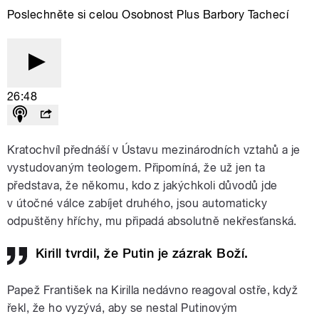
Poslechněte si celou Osobnost Plus Barbory Tachecí
26:48
Kratochvíl přednáší v Ústavu mezinárodních vztahů a je
vystudovaným teologem. Připomíná, že už jen ta
představa, že někomu, kdo z jakýchkoli důvodů jde
v útočné válce zabíjet druhého, jsou automaticky
odpuštěny hříchy, mu připadá absolutně nekřesťanská.
Kirill tvrdil, že Putin je zázrak Boží.
Papež František na Kirilla nedávno reagoval ostře, když
řekl, že ho vyzývá, aby se nestal Putinovým