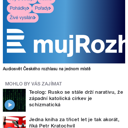
Pohádky
Pořady
Živé vysílání
Audiosvět Českého rozhlasu na jednom místě
MOHLO BY VÁS ZAJÍMAT
Teolog: Rusko se stále drží narativu, že
západní katolická církev je
schizmatická
Jedna kniha za třicet let je tak akorát,
říká Petr Kratochvíl