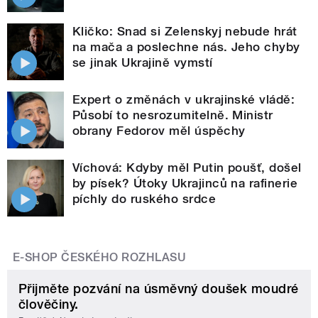
Kličko: Snad si Zelenskyj nebude hrát
na mača a poslechne nás. Jeho chyby
se jinak Ukrajině vymstí
Expert o změnách v ukrajinské vládě:
Působí to nesrozumitelně. Ministr
obrany Fedorov měl úspěchy
Víchová: Kdyby měl Putin poušť, došel
by písek? Útoky Ukrajinců na rafinerie
píchly do ruského srdce
E-SHOP ČESKÉHO ROZHLASU
Přijměte pozvání na úsměvný doušek moudré
člověčiny.