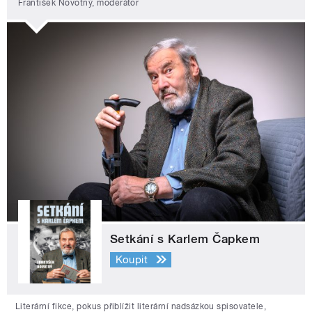
František Novotný, moderátor
Setkání s Karlem Čapkem
Koupit
Literární fikce, pokus přiblížit literární nadsázkou spisovatele,