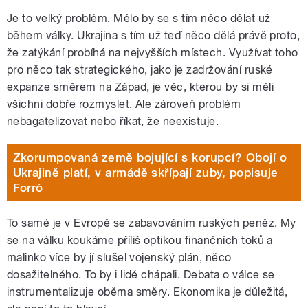
Je to velký problém. Mělo by se s tím něco dělat už
během války. Ukrajina s tím už teď něco dělá právě proto,
že zatýkání probíhá na nejvyšších místech. Využívat toho
pro něco tak strategického, jako je zadržování ruské
expanze směrem na Západ, je věc, kterou by si měli
všichni dobře rozmyslet. Ale zároveň problém
nebagatelizovat nebo říkat, že neexistuje.
Zkorumpovaná země bojující s korupcí? Obojí o
Ukrajině platí, v armádě skřípají zuby, popisuje
Forró
To samé je v Evropě se zabavováním ruských peněz. My
se na válku koukáme příliš optikou finančních toků a
malinko více by jí slušel vojenský plán, něco
dosažitelného. To by i lidé chápali. Debata o válce se
instrumentalizuje oběma směry. Ekonomika je důležitá,