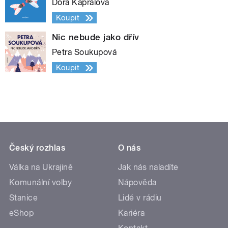
Dora Kaprálová
Koupit
Nic nebude jako dřív
Petra Soukupová
Koupit
Český rozhlas
O nás
Válka na Ukrajině
Jak nás naladíte
Komunální volby
Nápověda
Stanice
Lidé v rádiu
eShop
Kariéra