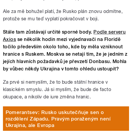
Ale za mě bohužel platí, že Rusko plán znovu odmítne,
protože se mu teď vyplatí pokračovat v boji.
Stále tam zůstávají určité sporné body.
Podle serveru
Axios
se několik hodin mezi vyjednavači na Floridě
točilo především okolo toho, kde by měla vzniknout
hranice s Ruskem. Moskva se netají tím, že je jedním z
jejích hlavních požadavků je převzetí Donbasu. Mohla
by vůbec někdy Ukrajina v tomto ohledu ustoupit?
Za prvé si nemyslím, že to bude státní hranice v
klasickém smyslu. Já si myslím, že bude de facto
okupace, a nikoliv de iure změna hranic.
Pomerantsev: Rusko uskutečňuje sen o
rozdělení Západu. Pravým poraženým není
Ukrajina, ale Evropa