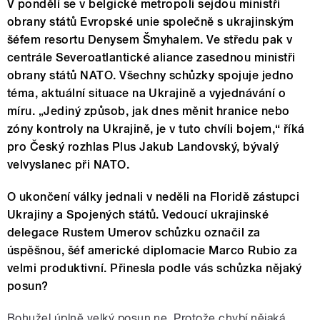
V pondělí se v belgické metropoli sejdou ministři
obrany států Evropské unie společně s ukrajinským
šéfem resortu Denysem Šmyhalem. Ve středu pak v
centrále Severoatlantické aliance zasednou ministři
obrany států NATO. Všechny schůzky spojuje jedno
téma, aktuální situace na Ukrajině a vyjednávání o
míru. „Jediný způsob, jak dnes měnit hranice nebo
zóny kontroly na Ukrajině, je v tuto chvíli bojem,“ říká
pro Český rozhlas Plus Jakub Landovský, bývalý
velvyslanec při NATO.
O ukončení války jednali v neděli na Floridě zástupci
Ukrajiny a Spojených států. Vedoucí ukrajinské
delegace Rustem Umerov schůzku označil za
úspěšnou, šéf americké diplomacie Marco Rubio za
velmi produktivní.
Přinesla podle vás schůzka nějaký
posun?
Bohužel úplně velký posun ne. Protože chybí nějaká