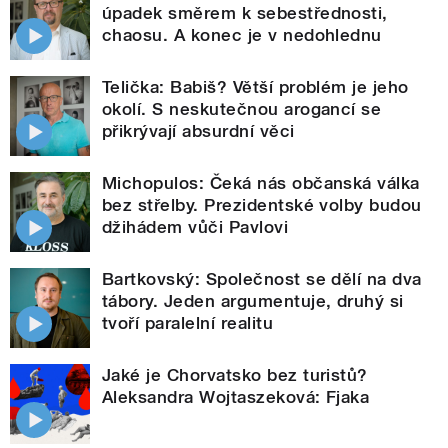
úpadek směrem k sebestřednosti,
chaosu. A konec je v nedohlednu
Telička: Babiš? Větší problém je jeho
okolí. S neskutečnou arogancí se
přikrývají absurdní věci
Michopulos: Čeká nás občanská válka
bez střelby. Prezidentské volby budou
džihádem vůči Pavlovi
Bartkovský: Společnost se dělí na dva
tábory. Jeden argumentuje, druhý si
tvoří paralelní realitu
Jaké je Chorvatsko bez turistů?
Aleksandra Wojtaszeková: Fjaka