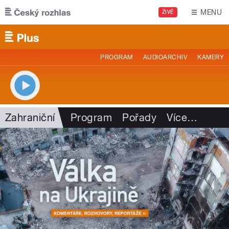
Přejít k hlavnímu obsahu
MENU
ŽIVĚ
PROGRAM
AUDIOARCHIV
KAMERY
Zahraniční
Program
Pořady
Více
…