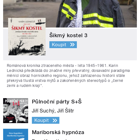
Šikmý kostel 3
Koupit
Románová kronika ztraceného města - léta 1945–1961. Karin
Lednická předkládá do značné míry převratný, dosavadní paradigma
měnící obraz hornického regionu, jehož zahlazenou historii stále
překrývá tlustá vrstva mýtů a zakořeněných stereotypů o „černé
zemi a rudém kraji“.
Půlnoční párty S+Š
Jiří Suchý, Jiří Šlitr
Koupit
Mariborská hypnóza