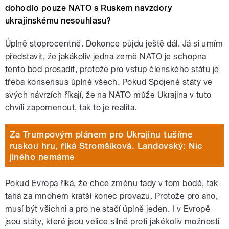
dohodlo pouze NATO s Ruskem navzdory
ukrajinskému nesouhlasu?
Úplně stoprocentně. Dokonce půjdu ještě dál. Já si umím
představit, že jakákoliv jedna země NATO je schopna
tento bod prosadit, protože pro vstup členského státu je
třeba konsensus úplně všech. Pokud Spojené státy ve
svých návrzích říkají, že na NATO může Ukrajina v tuto
chvíli zapomenout, tak to je realita.
Za Trumpovým plánem pro Ukrajinu tušíme
ruskou hru, říká Stromšíková. Landovský: Nic
jiného nemáme
Pokud Evropa říká, že chce změnu tady v tom bodě, tak
tahá za mnohem kratší konec provazu. Protože pro ano,
musí být všichni a pro ne stačí úplně jeden. I v Evropě
jsou státy, které jsou velice silně proti jakékoliv možnosti