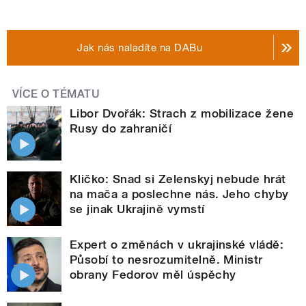
Jak nás naladíte na DABu
VÍCE O TÉMATU
Libor Dvořák: Strach z mobilizace žene
Rusy do zahraničí
Kličko: Snad si Zelenskyj nebude hrát
na mača a poslechne nás. Jeho chyby
se jinak Ukrajině vymstí
Expert o změnách v ukrajinské vládě:
Působí to nesrozumitelně. Ministr
obrany Fedorov měl úspěchy