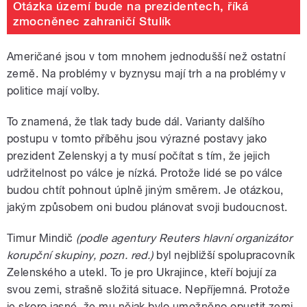
Otázka území bude na prezidentech, říká
zmocněnec zahraničí Stulík
Američané jsou v tom mnohem jednodušší než ostatní
země. Na problémy v byznysu mají trh a na problémy v
politice mají volby.
To znamená, že tlak tady bude dál. Varianty dalšího
postupu v tomto příběhu jsou výrazné postavy jako
prezident Zelenskyj a ty musí počítat s tím, že jejich
udržitelnost po válce je nízká. Protože lidé se po válce
budou chtít pohnout úplně jiným směrem. Je otázkou,
jakým způsobem oni budou plánovat svoji budoucnost.
Timur Mindič
(podle agentury Reuters hlavní organizátor
korupční skupiny, pozn. red.)
byl nejbližší spolupracovník
Zelenského a utekl. To je pro Ukrajince, kteří bojují za
svou zemi, strašně složitá situace. Nepříjemná. Protože
je skoro jasné, že mu nějak bylo umožněno opustit zemi,