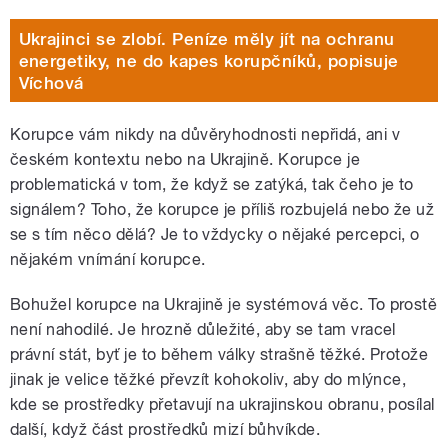
Ukrajinci se zlobí. Peníze měly jít na ochranu
energetiky, ne do kapes korupčníků, popisuje
Víchová
Korupce vám nikdy na důvěryhodnosti nepřidá, ani v
českém kontextu nebo na Ukrajině. Korupce je
problematická v tom, že když se zatýká, tak čeho je to
signálem? Toho, že korupce je příliš rozbujelá nebo že už
se s tím něco dělá? Je to vždycky o nějaké percepci, o
nějakém vnímání korupce.
Bohužel korupce na Ukrajině je systémová věc. To prostě
není nahodilé. Je hrozně důležité, aby se tam vracel
právní stát, byť je to během války strašně těžké. Protože
jinak je velice těžké převzít kohokoliv, aby do mlýnce,
kde se prostředky přetavují na ukrajinskou obranu, posílal
další, když část prostředků mizí bůhvíkde.