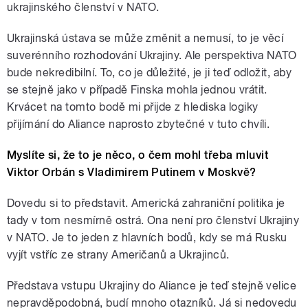
ukrajinského členství v NATO.
Ukrajinská ústava se může změnit a nemusí, to je věcí
suverénního rozhodování Ukrajiny. Ale perspektiva NATO
bude nekredibilní. To, co je důležité, je ji teď odložit, aby
se stejně jako v případě Finska mohla jednou vrátit.
Krvácet na tomto bodě mi přijde z hlediska logiky
přijímání do Aliance naprosto zbytečné v tuto chvíli.
Myslíte si, že to je něco, o čem mohl třeba mluvit
Viktor Orbán s Vladimirem Putinem v Moskvě?
Dovedu si to představit. Americká zahraniční politika je
tady v tom nesmírně ostrá. Ona není pro členství Ukrajiny
v NATO. Je to jeden z hlavních bodů, kdy se má Rusku
vyjít vstříc ze strany Američanů a Ukrajinců.
Představa vstupu Ukrajiny do Aliance je teď stejně velice
nepravděpodobná, budí mnoho otazníků. Já si nedovedu