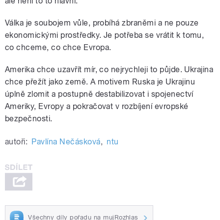
ale není to to hlavní.
Válka je soubojem vůle, probíhá zbraněmi a ne pouze
ekonomickými prostředky. Je potřeba se vrátit k tomu,
co chceme, co chce Evropa.
Amerika chce uzavřít mír, co nejrychleji to půjde. Ukrajina
chce přežít jako země. A motivem Ruska je Ukrajinu
úplně zlomit a postupně destabilizovat i spojenectví
Ameriky, Evropy a pokračovat v rozbíjení evropské
bezpečnosti.
autoři:
Pavlína Nečásková
,
ntu
Všechny díly pořadu na mujRozhlas