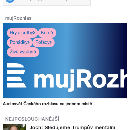
mujRozhlas
Hry a četby
Krimi
Pohádky
Pořady
Živé vysílání
Audiosvět Českého rozhlasu na jednom místě
NEJPOSLOUCHANĚJŠÍ
Joch: Sledujeme Trumpův mentální