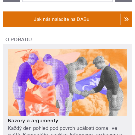
Jak nás naladíte na DABu
O POŘADU
Názory a argumenty
Každý den pohled pod povrch událostí doma i ve
světě. Komentáře, analýzy. Informace, rozhovory a