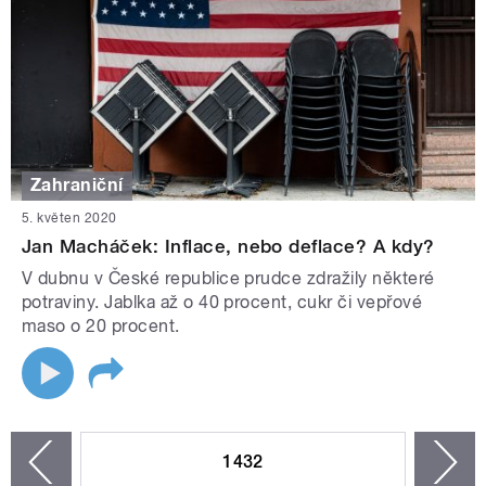
Zahraniční
5. květen 2020
Jan Macháček: Inflace, nebo deflace? A kdy?
V dubnu v České republice prudce zdražily některé
potraviny. Jablka až o 40 procent, cukr či vepřové
maso o 20 procent.
STRÁNKY
1432
n
zí