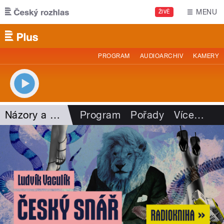
Přejít k hlavnímu obsahu
MENU
ŽIVĚ
PROGRAM
AUDIOARCHIV
KAMERY
Názory a argumenty
Program
Pořady
Více
…