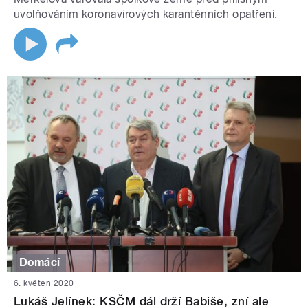
uvolňováním koronavirových karanténních opatření.
Domácí
6. květen 2020
Lukáš Jelínek: KSČM dál drží Babiše, zní ale