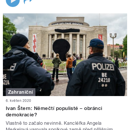
Zahraniční
6. květen 2020
Ivan Štern: Němečtí populisté – obránci
demokracie?
Vlastně to začalo nevinně. Kancléřka Angela
Merkelová varovala spolkové země před přílišným