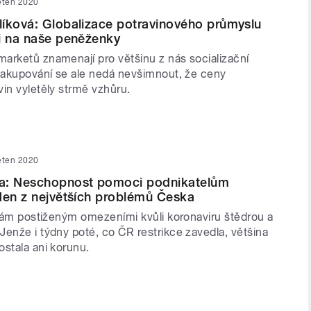
ěten 2020
íková: Globalizace potravinového průmyslu
i na naše peněženky
arketů znamenají pro většinu z nás socializační
 nakupování se ale nedá nevšimnout, že ceny
in vyletěly strmě vzhůru.
ěten 2020
a: Neschopnost pomoci podnikatelům
den z největších problémů Česka
irmám postiženým omezeními kvůli koronaviru štědrou a
Jenže i týdny poté, co ČR restrikce zavedla, většina
ostala ani korunu.