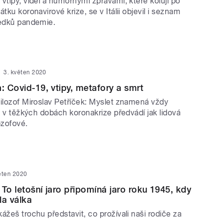
vtipy, videi a humornými zprávami, které kolují po
tku koronavirové krize, se v Itálii objevil i seznam
ledků pandemie.
3. květen 2020
: Covid-19, vtipy, metafory a smrt
filozof Miroslav Petříček: Myslet znamená vždy
 i v těžkých dobách koronakrize předvádí jak lidová
lozofové.
ěten 2020
 To letošní jaro připomíná jaro roku 1945, kdy
la válka
ážeš trochu představit, co prožívali naši rodiče za