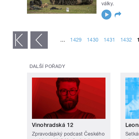
války.
STRÁNKY
…
1429
1430
1431
1432
 první
‹ předchozí
DALŠÍ POŘADY
Vinohradská 12
Leon
Zpravodajský podcast Českého
Setká