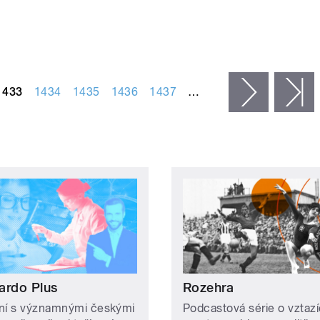
1433
1434
1435
1436
1437
…
následujíc
p
ardo Plus
Rozehra
ní s významnými českými
Podcastová série o vztaz