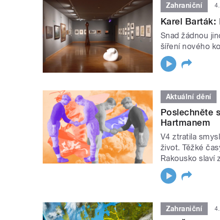
Zahraniční
4
Karel Barták:
Snad žádnou jino
šíření nového ko
Aktuální dění
Poslechněte s
Hartmanem
V4 ztratila smys
život. Těžké čas
Rakousko slaví 
Zahraniční
4