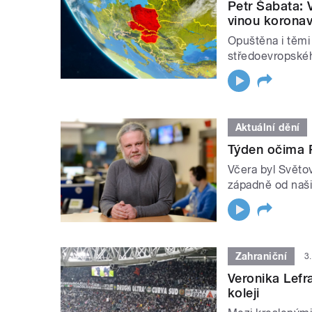
Petr Šabata: V
vinou koronav
Opuštěna i těmi 
středoevropskéh
Aktuální dění
Týden očima 
Včera byl Světo
západně od naši
Zahraniční
3
Veronika Lefra
koleji