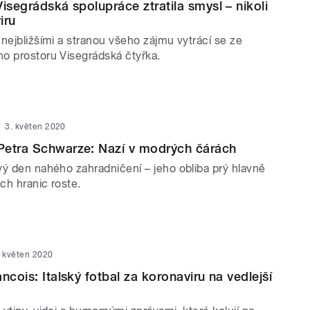
isegrádská spolupráce ztratila smysl – nikoli
iru
nejbližšími a stranou všeho zájmu vytrácí se ze
o prostoru Visegrádská čtyřka.
3. květen 2020
Petra Schwarze: Nazí v modrých čárách
vý den nahého zahradničení – jeho obliba prý hlavně
ch hranic roste.
. květen 2020
ncois: Italský fotbal za koronaviru na vedlejší