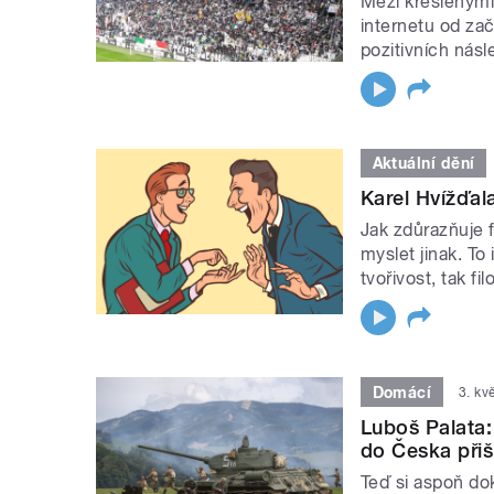
Mezi kreslenými 
internetu od začá
pozitivních nás
Aktuální dění
Karel Hvížďala
Jak zdůrazňuje 
myslet jinak. To
tvořivost, tak fi
Domácí
3. kv
Luboš Palata:
do Česka přiš
Teď si aspoň dok