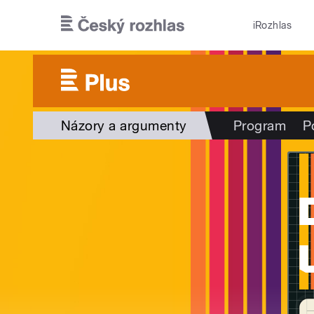
Přejít k hlavnímu obsahu
iRozhlas
Názory a argumenty
Program
P