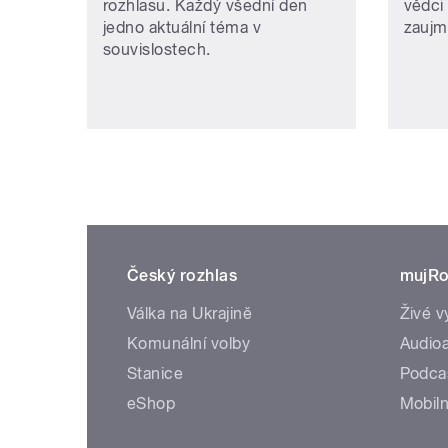
rozhlasu. Každý všední den
vědci 
jedno aktuální téma v
zaujm
souvislostech.
Český rozhlas
mujRo
Válka na Ukrajině
Živé v
Komunální volby
Audioa
Stanice
Podca
eShop
Mobiln