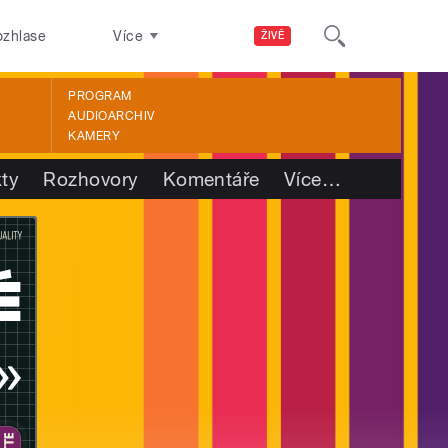
ozhlase
Více
ŽIVĚ
PROGRAM
AUDIOARCHIV
KAMERY
kty
Rozhovory
Komentáře
Více
…