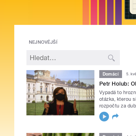
NEJNOVĚJŠÍ
Domácí
5. kv
Petr Holub: O
Vypadá to hrozně
otázka, kterou s
rozpočtu za du