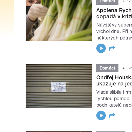
Domácí
4. kv
Apolena Rychl
dopadá v kriz
Návštěvy superm
vrchol dne. Při
některých potrav
Domácí
4. kv
Ondřej Housk
ukazuje na je
Vláda slíbila f
rychlou pomoc. 
podnikatelů ned