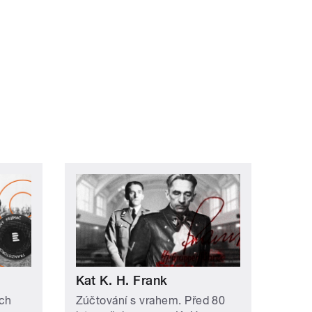
í ›
oslední »
Kat K. H. Frank
ích
Zúčtování s vrahem. Před 80