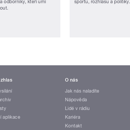
a odborníky, kteří umí
sportu, rozhlasu a politiky
out.
zhlas
O nás
ysílání
Jak nás naladíte
rchiv
Nápověda
sty
Lidé v rádiu
í aplikace
Kariéra
Kontakt