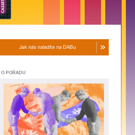
Jak nás naladíte na DABu
O POŘADU