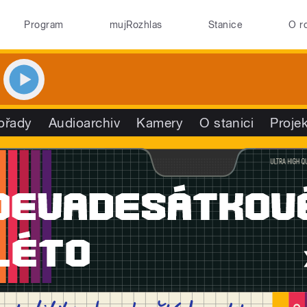
Program
mujRozhlas
Stanice
O r
ořady
Audioarchiv
Kamery
O stanici
Proje