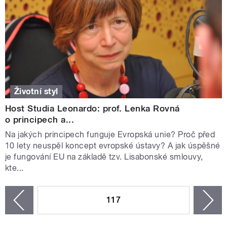
Životní styl
Host Studia Leonardo: prof. Lenka Rovná
o principech a...
Na jakých principech funguje Evropská unie? Proč před
10 lety neuspěl koncept evropské ústavy? A jak úspěšné
je fungování EU na základě tzv. Lisabonské smlouvy,
kte...
STRÁNKY
117
n
zí