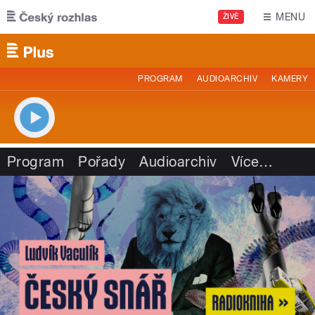
Přejít k hlavnímu obsahu
MENU
ŽIVĚ
PROGRAM
AUDIOARCHIV
KAMERY
Program
Pořady
Audioarchiv
Více
…