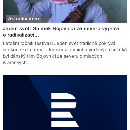
Aktuální dění
Jeden svět: Snímek Bojovníci ze severu vypráví
o radikalizaci...
Letošní ročník festivalu Jeden svět tradičně pokrývá
širokou škálu témat. Jedním z prvních uvedených snímků
byl dánský film Bojovníci ze severu o mladých
islámských...