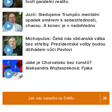
tvoří paralelní realitu
Joch: Sledujeme Trumpův mentální
úpadek směrem k sebestřednosti,
chaosu. A konec je v nedohlednu
Michopulos: Čeká nás občanská válka
bez střelby. Prezidentské volby budou
džihádem vůči Pavlovi
Jaké je Chorvatsko bez turistů?
Aleksandra Wojtaszeková: Fjaka
Jak nás naladíte na DABu