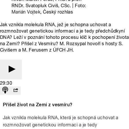
RNDr. Svatopluk Civiš, CSc. | Foto:
Marián Vojtek
, Český rozhlas
Jak vznikla molekula RNA, jež je schopna uchovat a
rozmnožovat genetickou informaci a je tedy předchůdkyní
DNA? Leží v poznání tohoto procesu klíč k pochopení života
na Zemi? Přišel z Vesmíru? M. Rozsypal hovoří s hosty S.
Civišem a M. Ferusem z ÚFCH JH.
29:30
Přišel život na Zemi z vesmíru?
Jak vznikla molekula RNA, která je schopná uchovat a
rozmnožovat genetickou informaci a je tedy