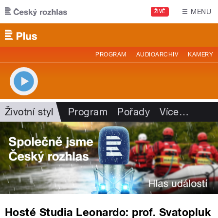
Přejít k hlavnímu obsahu
MENU
ŽIVĚ
PROGRAM
AUDIOARCHIV
KAMERY
Životní styl
Program
Pořady
Více
…
Hosté Studia Leonardo: prof. Svatopluk