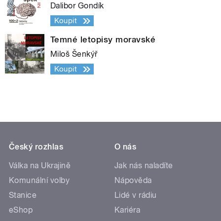
Dalibor Gondík
Koupit
Temné letopisy moravské
Miloš Šenkýř
Koupit
Český rozhlas
O nás
Válka na Ukrajině
Jak nás naladíte
Komunální volby
Nápověda
Stanice
Lidé v rádiu
eShop
Kariéra