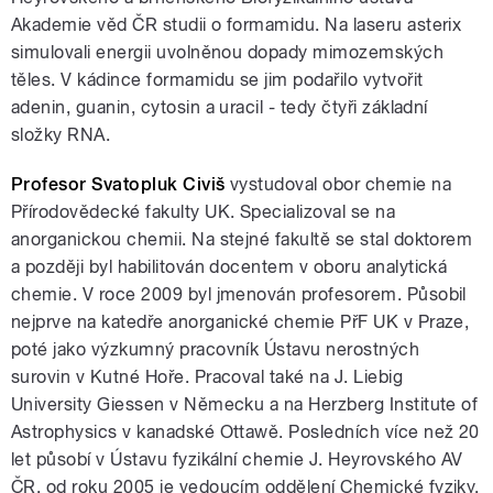
Akademie věd ČR studii o formamidu. Na laseru asterix
simulovali energii uvolněnou dopady mimozemských
těles. V kádince formamidu se jim podařilo vytvořit
adenin, guanin, cytosin a uracil - tedy čtyři základní
složky RNA.
Profesor Svatopluk Civiš
vystudoval obor chemie na
Přírodovědecké fakulty UK. Specializoval se na
anorganickou chemii. Na stejné fakultě se stal doktorem
a později byl habilitován docentem v oboru analytická
chemie. V roce 2009 byl jmenován profesorem. Působil
nejprve na katedře anorganické chemie PřF UK v Praze,
poté jako výzkumný pracovník Ústavu nerostných
surovin v Kutné Hoře. Pracoval také na J. Liebig
University Giessen v Německu a na Herzberg Institute of
Astrophysics v kanadské Ottawě. Posledních více než 20
let působí v Ústavu fyzikální chemie J. Heyrovského AV
ČR, od roku 2005 je vedoucím oddělení Chemické fyziky.