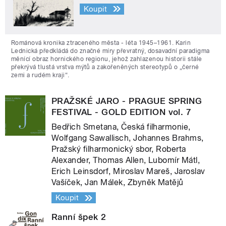
Koupit
Románová kronika ztraceného města - léta 1945–1961. Karin
Lednická předkládá do značné míry převratný, dosavadní paradigma
měnící obraz hornického regionu, jehož zahlazenou historii stále
překrývá tlustá vrstva mýtů a zakořeněných stereotypů o „černé
zemi a rudém kraji“.
PRAŽSKÉ JARO - PRAGUE SPRING
FESTIVAL - GOLD EDITION vol. 7
Bedřich Smetana, Česká filharmonie,
Wolfgang Sawallisch, Johannes Brahms,
Pražský filharmonický sbor, Roberta
Alexander, Thomas Allen, Lubomír Mátl,
Erich Leinsdorf, Miroslav Mareš, Jaroslav
Vašíček, Jan Málek, Zbyněk Matějů
Koupit
Ranní špek 2