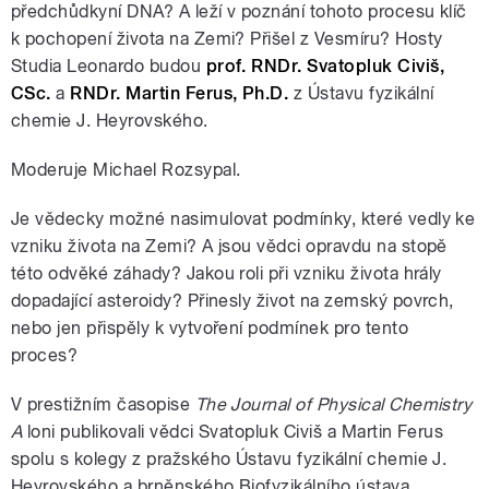
předchůdkyní DNA? A leží v poznání tohoto procesu klíč
k pochopení života na Zemi? Přišel z Vesmíru? Hosty
Studia Leonardo budou
prof. RNDr. Svatopluk Civiš,
CSc.
a
RNDr. Martin Ferus, Ph.D.
z Ústavu fyzikální
chemie J. Heyrovského.
Moderuje Michael Rozsypal.
Je vědecky možné nasimulovat podmínky, které vedly ke
vzniku života na Zemi? A jsou vědci opravdu na stopě
této odvěké záhady? Jakou roli při vzniku života hrály
dopadající asteroidy? Přinesly život na zemský povrch,
nebo jen přispěly k vytvoření podmínek pro tento
proces?
V prestižním časopise
The Journal of Physical Chemistry
A
loni publikovali vědci Svatopluk Civiš a Martin Ferus
spolu s kolegy z pražského Ústavu fyzikální chemie J.
Heyrovského a brněnského Biofyzikálního ústava