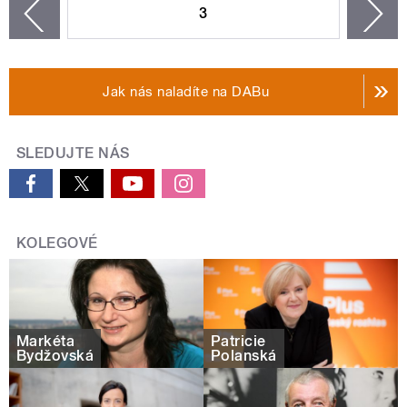
3
n
zí
Jak nás naladíte na DABu
SLEDUJTE NÁS
KOLEGOVÉ
Markéta
Patricie
Bydžovská
Polanská