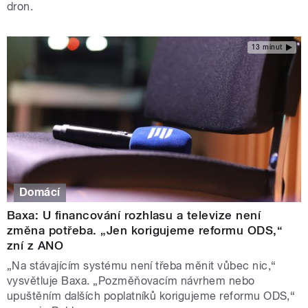
dron.
13 minut
Domácí
Baxa: U financování rozhlasu a televize není
změna potřeba. „Jen korigujeme reformu ODS,“
zní z ANO
„Na stávajícím systému není třeba měnit vůbec nic,“
vysvětluje Baxa. „Pozměňovacím návrhem nebo
upuštěním dalších poplatníků korigujeme reformu ODS,“