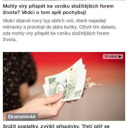
Mohly viry přispět ke vzniku složitějších forem
života? Vědci o tom spíš pochybují
Vědci objevili nový typ obřích virů, které napadají
měnavky a pronikají do jádra buňky. Oživili tím debatu,
zda mohly viry přispět ke vzniku složitějších forem
života.
18 minut
Ekonomické
Snížit poplatky, zvýšit příspěvky. Třetí pilíř se