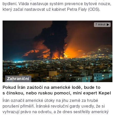
bydlení. Vláda nastavuje systém prevence bytové nouze,
který začal nastavovat už kabinet Petra Fialy (ODS).
7 minut
Zahraniční
Pokud Írán zaútočí na americké lodě, bude to
s čínskou, nebo ruskou pomocí, míní expert Kepel
Írán označil americké útoky na jihu země za hrubé
porušení příměří. Íránské revoluční gardy uvedly, že si
vyhrazují právo na odvetu, a že dnes sestřelily americký