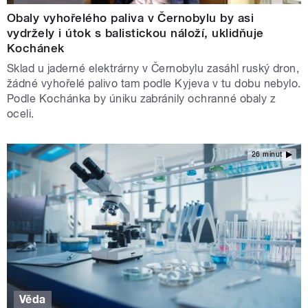
Obaly vyhořelého paliva v Černobylu by asi
vydržely i útok s balistickou náloží, uklidňuje
Kochánek
Sklad u jaderné elektrárny v Černobylu zasáhl ruský dron,
žádné vyhořelé palivo tam podle Kyjeva v tu dobu nebylo.
Podle Kochánka by úniku zabránily ochranné obaly z
oceli.
26 minut
Věda