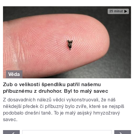
25 minut
Věda
Zub o velikosti špendlíku patřil našemu
příbuznému z druhohor. Byl to malý savec
Z dosavadních nálezů vědci vykonstruovali, že náš
někdejší předek či příbuzný bylo zvíře, které se nejspíš
podobalo dnešní taně. To je malý asijský hmyzožravý
savec.
STRÁNKY