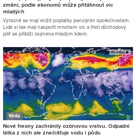
změní, podle ekonomů může přitáhnout víc
mladých
Výrazně se mají snížit poplatky penzijním společnostem.
Lidé si tak mají naspořit mnohem víc a třetí důchodový
pilíř se přiblíží zejména mladým lidem.
26 minut
Věda
Nové freony zachránily ozónovou vrstvu. Odpadní
látka z nich ale znečišťuje vodu i půdu