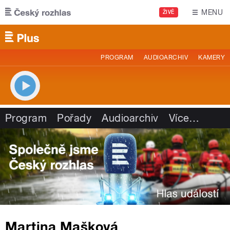
Přejít k hlavnímu obsahu
MENU
ŽIVĚ
PROGRAM
AUDIOARCHIV
KAMERY
Program
Pořady
Audioarchiv
Více
…
Martina Mašková