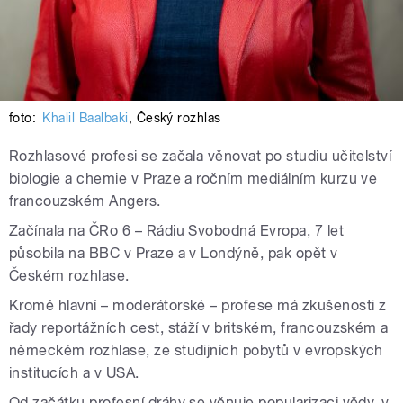
foto:
Khalil Baalbaki
,
Český rozhlas
Rozhlasové profesi se začala věnovat po studiu učitelství
biologie a chemie v Praze a ročním mediálním kurzu ve
francouzském Angers.
Začínala na ČRo 6 – Rádiu Svobodná Evropa, 7 let
působila na BBC v Praze a v Londýně, pak opět v
Českém rozhlase.
Kromě hlavní – moderátorské – profese má zkušenosti z
řady reportážních cest, stáží v britském, francouzském a
německém rozhlase, ze studijních pobytů v evropských
institucích a v USA.
Od začátku profesní dráhy se věnuje popularizaci vědy, v