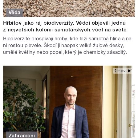
Věda
Hřbitov jako ráj biodiverzity. Vědci objevili jednu
z největších kolonií samotářských včel na světě
Biodiverzitě prospívají hroby, kde leží samotná hlína a na
ní rostou plevele. Škodí jí naopak velké žulové desky,
umělé květiny nebo popel, který je chemicky zásaditý.
5 minut
Zahraniční