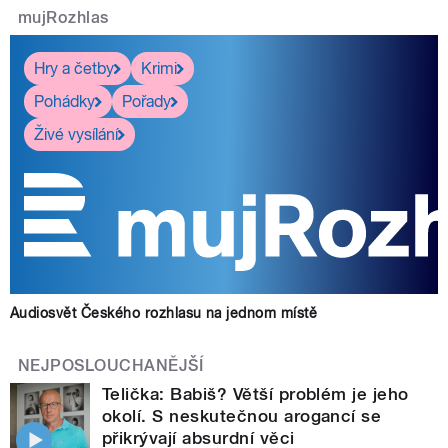
mujRozhlas
Hry a četby
Krimi
Pohádky
Pořady
Živé vysílání
Audiosvět Českého rozhlasu na jednom místě
NEJPOSLOUCHANĚJŠÍ
Telička: Babiš? Větší problém je jeho
okolí. S neskutečnou arogancí se
přikrývají absurdní věci