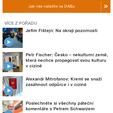
Jak nás naladíte na DABu
VÍCE Z POŘADU
Jefim Fištejn: Na okraji pozornosti
Petr Fischer: Česko – nekulturní země,
která nechce propagovat svou kulturu
v cizině
Alexandr Mitrofanov: Kreml se snaží
zasáhnout odpůrce i v cizině
Poslechněte si všechny páteční
komentáře s Petrem Schwarzem