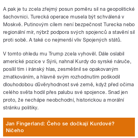
A pak je tu zcela zřejmý posun poměru sil na geopolitické
šachovnici. Turecká operace musela být schválená v
Moskvě. Putinovým cílem není bezpečnost Turecka nebo
regionální mír, nýbrž podpora svých spojenců a stavění sil
proti sobě. A také co nejmenší vliv Spojených států.
V tomto ohledu mu Trump zcela vyhověl. Dále oslabil
americké pozice v Sýrii, nahnal Kurdy do syrské náruče,
posílil tím i íránský hlas, zesměšnil se opakovaným
zmatkováním, a hlavně svým rozhodnutím poškodil
dlouhodobou důvěryhodnost své země, když před očima
celého světa hodil přes palubu své spojence. Snad jen
proto, že nechápe neobchodní, historickou a morální
stránku politiky.
Jan Fingerland: Čeho se dočkají Kurdové?
Ničeho