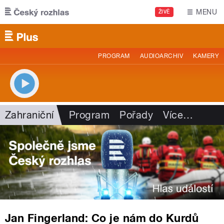
Přejít k hlavnímu obsahu
MENU
ŽIVĚ
PROGRAM
AUDIOARCHIV
KAMERY
Zahraniční
Program
Pořady
Více
…
Jan Fingerland: Co je nám do Kurdů