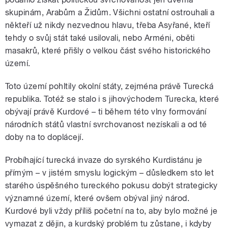
skupinám, Arabům a Židům. Všichni ostatní ostrouhali a
někteří už nikdy nezvednou hlavu, třeba Asyřané, kteří
tehdy o svůj stát také usilovali, nebo Arméni, oběti
masakrů, které přišly o velkou část svého historického
území.
Toto území pohltily okolní státy, zejména právě Turecká
republika. Totéž se stalo i s jihovýchodem Turecka, které
obývají právě Kurdové – ti během této vlny formování
národních států vlastní svrchovanost nezískali a od té
doby na to doplácejí.
Probíhající turecká invaze do syrského Kurdistánu je
přímým – v jistém smyslu logickým – důsledkem sto let
starého úspěšného tureckého pokusu dobýt strategicky
významné území, které ovšem obýval jiný národ.
Kurdové byli vždy příliš početní na to, aby bylo možné je
vymazat z dějin, a kurdský problém tu zůstane, i kdyby