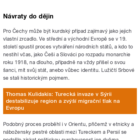
Návraty do dějin
Pro Čechy může být kurdský případ zajímavý jako jejich
vlastní zrcadlo. Ve střední a východní Evropě se v 19.
století spustil proces vytváření národních států, a kdo to
nestihl včas, jako Češi a Slováci po rozpadu monarchie
roku 1918, na dlouho, případně na vždy přišel o svou
šanci, mít svůj stát, anebo vůbec identitu. Lužičtí Srbové
se stali historickým pojmem.
Thomas Kulidakis: Turecká invaze v Sýrii
destabilizuje region a zvýší migrační tlak na
Evropu
Podobný proces proběhl i v Orientu, přičemž v etnicky a
nábožensky pestré oblasti mezi Tureckem a Persií se
podařilo získat politickou svrchovanost jen dvěma