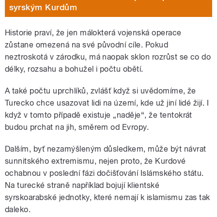
syrským Kurdům
Historie praví, že jen málokterá vojenská operace
zůstane omezená na své původní cíle. Pokud
neztroskotá v zárodku, má naopak sklon rozrůst se co do
délky, rozsahu a bohužel i počtu obětí.
A také počtu uprchlíků, zvlášť když si uvědomíme, že
Turecko chce usazovat lidi na území, kde už jiní lidé žijí. I
když v tomto případě existuje „naděje“, že tentokrát
budou prchat na jih, směrem od Evropy.
Dalším, byť nezamýšleným důsledkem, může být návrat
sunnitského extremismu, nejen proto, že Kurdové
ochabnou v poslední fázi dočišťování Islámského státu.
Na turecké straně například bojují klientské
syrskoarabské jednotky, které nemají k islamismu zas tak
daleko.