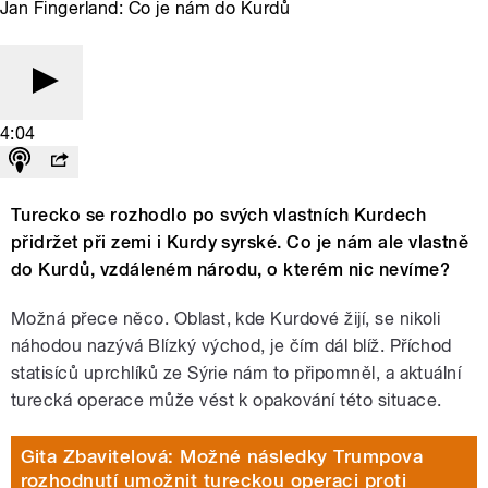
Jan Fingerland: Co je nám do Kurdů
4:04
Turecko se rozhodlo po svých vlastních Kurdech
přidržet při zemi i Kurdy syrské. Co je nám ale vlastně
do Kurdů, vzdáleném národu, o kterém nic nevíme?
Možná přece něco. Oblast, kde Kurdové žijí, se nikoli
náhodou nazývá Blízký východ, je čím dál blíž. Příchod
statisíců uprchlíků ze Sýrie nám to připomněl, a aktuální
turecká operace může vést k opakování této situace.
Gita Zbavitelová: Možné následky Trumpova
rozhodnutí umožnit tureckou operaci proti