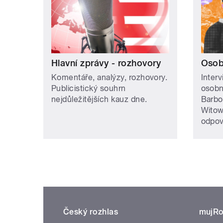
Hlavní zprávy - rozhovory
Osob
Komentáře, analýzy, rozhovory.
Inter
Publicistický souhrn
osobn
nejdůležitějších kauz dne.
Barbo
Witow
odpov
Český rozhlas
mujRo