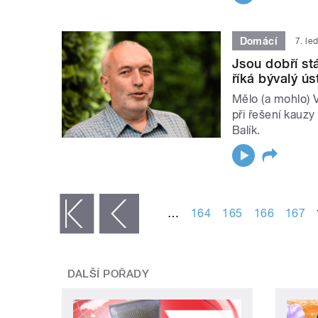
Domácí
7. le
Jsou dobří stá
říká bývalý ú
Mělo (a mohlo) V
při řešení kauzy
Balík.
STRÁNKY
…
164
165
166
167
« první
‹ předchozí
DALŠÍ POŘADY