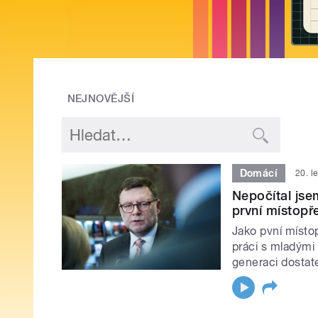
NEJNOVĚJŠÍ
Domácí
20. l
Nepočítal jse
první místop
Jako pvní místo
práci s mladými 
generaci dostate