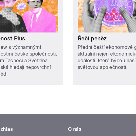
nost Plus
Řečí peněz
view s významnými
Přední čeští ekonomové g
ostmi české společnosti.
aktuální nejen ekonomick
ra Tachecí a Světlana
události, které hýbou naší 
ská hledají nepovrchní
světovou společností.
ědi.
zhlas
O nás