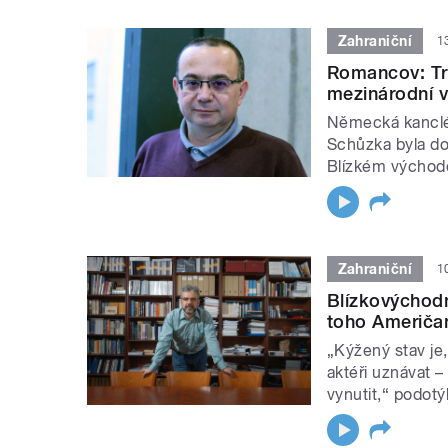
Zahraniční
1
Romancov: Tr
mezinárodní v
Německá kancléř
Schůzka byla d
Blízkém východ
Zahraniční
1
Blízkovýchodn
toho Američan
„Kýžený stav je,
aktéři uznávat –
vynutit,“ podotý