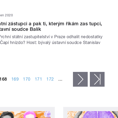
den 2020
tní zástupci a pak ti, kterým říkám zas tupci,
stavní soudce Balík
rchní státní zastupitelství v Praze odhalit nedostatky
 Čapí hnízdo? Host: bývalý ústavní soudce Stanislav
168
169
170
171
172
…
následující ›
posled