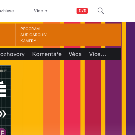
ozhlase
Více
ŽIVĚ
PROGRAM
AUDIOARCHIV
KAMERY
ozhovory
Komentáře
Věda
Více
…