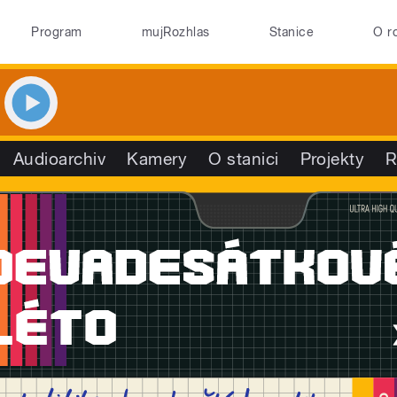
Program
mujRozhlas
Stanice
O r
Audioarchiv
Kamery
O stanici
Projekty
R