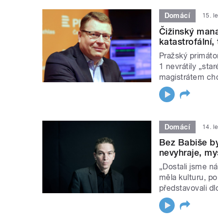
Domácí
15. l
Čižinský manaž
katastrofální,
Pražský primátor
1 nevrátily „st
magistrátem ch
Domácí
14. l
Bez Babiše by
nevyhraje, my
„Dostali jsme n
měla kulturu, pol
představovali dl