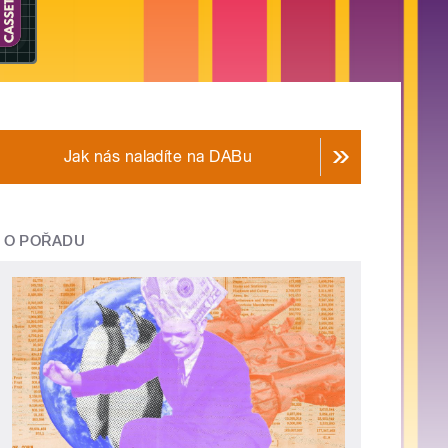
Jak nás naladíte na DABu
O POŘADU