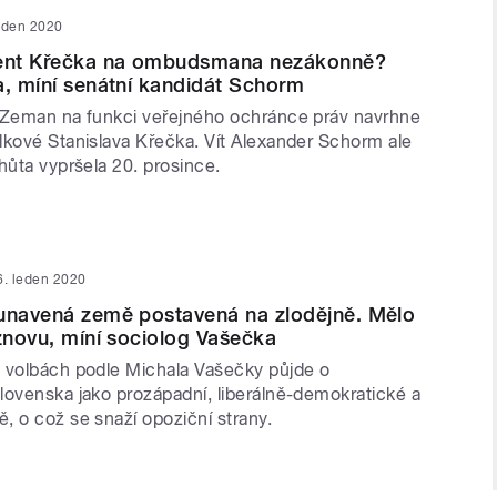
eden 2020
dent Křečka na ombudsmana nezákonně?
a, míní senátní kandidát Schorm
 Zeman na funkci veřejného ochránce práv navrhne
lkové Stanislava Křečka. Vít Alexander Schorm ale
hůta vypršela 20. prosince.
6. leden 2020
 unavená země postavená na zlodějně. Mělo
 znovu, míní sociolog Vašečka
 volbách podle Michala Vašečky půjde o
lovenska jako prozápadní, liberálně-demokratické a
, o což se snaží opoziční strany.