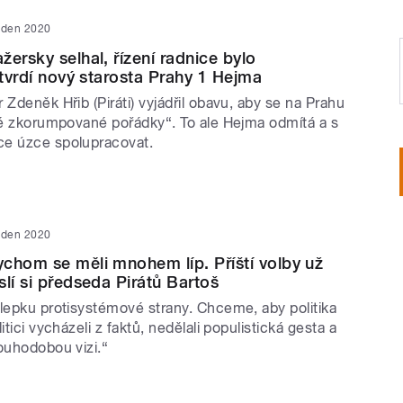
eden 2020
ersky selhal, řízení radnice bylo
 tvrdí nový starosta Prahy 1 Hejma
 Zdeněk Hřib (Piráti) vyjádřil obavu, aby se na Prahu
aré zkorumpované pořádky“. To ale Hejma odmítá a s
ce úzce spolupracovat.
eden 2020
chom se měli mnohem líp. Příští volby už
slí si předseda Pirátů Bartoš
álepku protisystémové strany. Chceme, aby politika
itici vycházeli z faktů, nedělali populistická gesta a
ouhodobou vizi.“