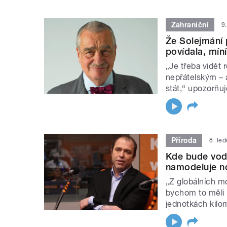
Zahraniční
9
Že Solejmání 
povídala, mín
„Je třeba vidět
nepřátelským – a
stát,“ upozorňuj
Příroda
8. le
Kde bude vod
namodeluje n
„Z globálních mo
bychom to měli 
jednotkách kilom