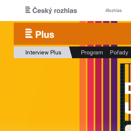
Přejít k hlavnímu obsahu
iRozhlas
Interview Plus
Program
Pořady