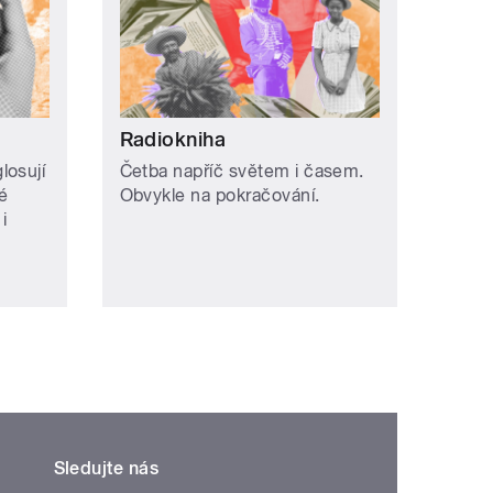
Radiokniha
losují
Četba napříč světem i časem.
é
Obvykle na pokračování.
i
Sledujte nás