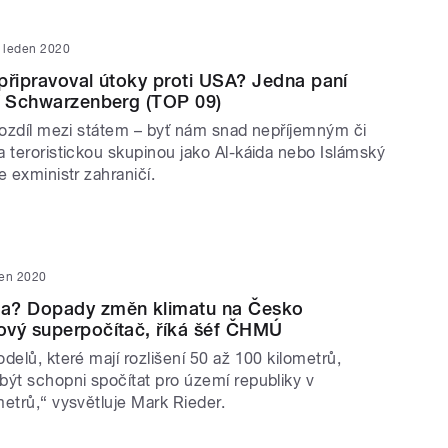
. leden 2020
připravoval útoky proti USA? Jedna paní
í Schwarzenberg (TOP 09)
 rozdíl mezi státem – byť nám snad nepříjemným či
 teroristickou skupinou jako Al-káida nebo Islámský
e exministr zahraničí.
den 2020
a? Dopady změn klimatu na Česko
ový superpočítač, říká šéf ČHMÚ
delů, které mají rozlišení 50 až 100 kilometrů,
být schopni spočítat pro území republiky v
etrů,“ vysvětluje Mark Rieder.