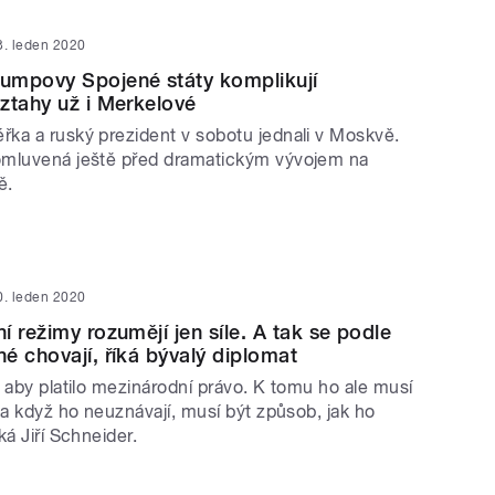
3. leden 2020
umpovy Spojené státy komplikují
ztahy už i Merkelové
ka a ruský prezident v sobotu jednali v Moskvě.
omluvená ještě před dramatickým vývojem na
ě.
0. leden 2020
í režimy rozumějí jen síle. A tak se podle
é chovají, říká bývalý diplomat
 aby platilo mezinárodní právo. K tomu ho ale musí
 a když ho neuznávají, musí být způsob, jak ho
ká Jiří Schneider.