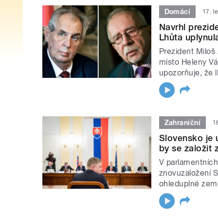
Domácí
17. l
Navrhl prezi
Lhůta uplynul
Prezident Miloš
místo Heleny Vá
upozorňuje, že l
Zahraniční
1
Slovensko je
by se založit
V parlamentních
znovuzaložení S
ohleduplné země