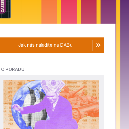
Jak nás naladíte na DABu
O POŘADU