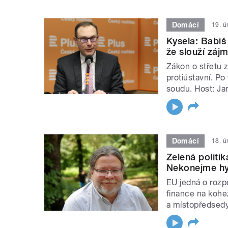
Domácí
19. ú
Kysela: Babiš
že slouží zá
Zákon o střetu z
protiústavní. Po
soudu. Host: Jan
Domácí
18. ú
Zelená politi
Nekonejme hys
EU jedná o rozp
finance na kohe
a místopředsedy