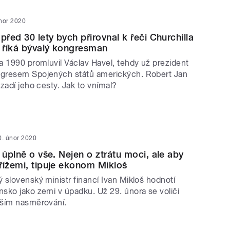
nor 2020
před 30 lety bych přirovnal k řeči Churchilla
, říká bývalý kongresman
a 1990 promluvil Václav Havel, tehdy už prezident
gresem Spojených států amerických. Robert Jan
zadí jeho cesty. Jak to vnímal?
0. únor 2020
 úplně o vše. Nejen o ztrátu moci, ale aby
řížemi, tipuje ekonom Mikloš
 slovenský ministr financí Ivan Mikloš hodnotí
sko jako zemi v úpadku. Už 29. února se voliči
lším nasměrování.