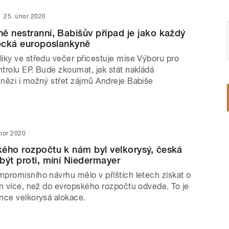
25. únor 2020
ě nestranní, Babišův případ je jako každý
mecká europoslankyně
iky ve středu večer přicestuje mise Výboru pro
trolu EP. Bude zkoumat, jak stát nakládá
nězi i možný střet zájmů Andreje Babiše
nor 2020
ého rozpočtu k nám byl velkorysý, česká
být proti, míní Niedermayer
promisního návrhu mělo v příštích letech získat o
un více, než do evropského rozpočtu odvede. To je
nce velkorysá alokace.