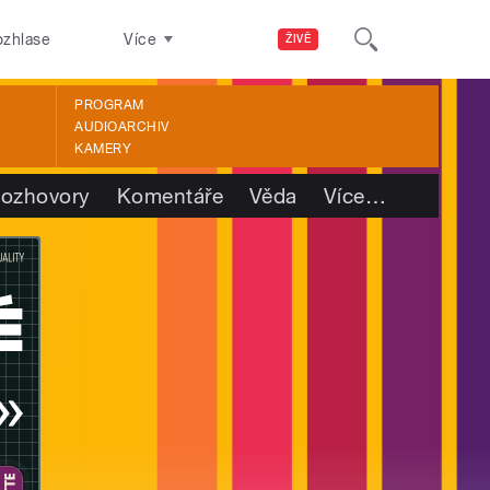
ozhlase
Více
ŽIVĚ
PROGRAM
AUDIOARCHIV
KAMERY
ozhovory
Komentáře
Věda
Více
…