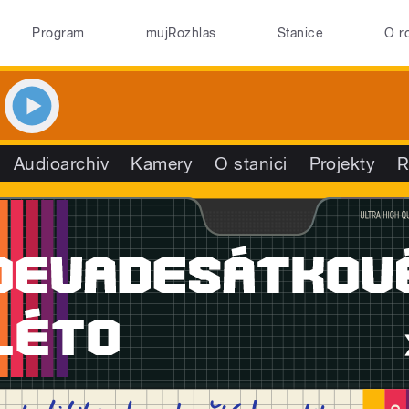
Program
mujRozhlas
Stanice
O r
Audioarchiv
Kamery
O stanici
Projekty
R