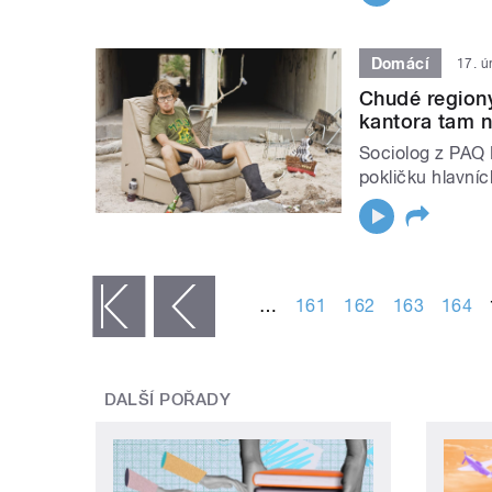
Domácí
17. ú
Chudé regiony 
kantora tam n
Sociolog z PAQ 
pokličku hlavní
STRÁNKY
…
161
162
163
164
« první
‹ předchozí
DALŠÍ POŘADY