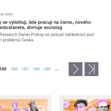
nor 2020
se vylidňují, lidé pracují na černo, nového
edostanete, shrnuje sociolog
Research Daniel Prokop se pokusil nahlédnout pod
ch problémů Česka.
165
166
167
168
169
…
následující ›
posled