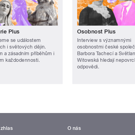
rie Plus
Osobnost Plus
eme se událostem
Interview s významnými
ch i světových dějin.
osobnostmi české společ
m a zásadním příběhům i
Barbora Tachecí a Světla
ám každodennosti.
Witowská hledají nepovrc
odpovědi.
zhlas
O nás