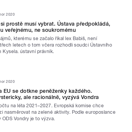
nor 2020
 si prostě musí vybrat. Ústava předpokládá,
jmu veřejnému, ne soukromému
ájmů, kterému se začalo říkal lex Babiš, není
 třech letech o tom včera rozhodli soudci Ústavního
 Kysela. ústavní právník.
nor 2020
ka EU se dotkne peněženky každého.
tericky, ale racionálně, vyzývá Vondra
očtu na léta 2021–2027. Evropská komise chce
zi nasměrovat na zelené aktivity. Podle europoslance
 ODS Vondry je to výzva.