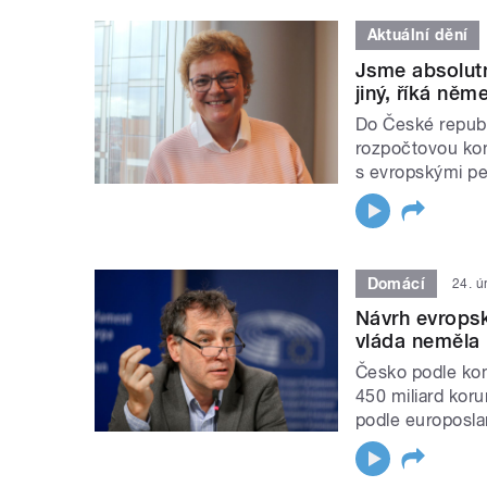
Aktuální dění
Jsme absolutn
jiný, říká ně
Do České republ
rozpočtovou kon
s evropskými pe
Domácí
24. ú
Návrh evropsk
vláda neměla 
Česko podle kom
450 miliard kor
podle europosla