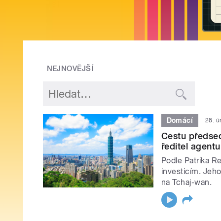
NEJNOVĚJŠÍ
Domácí
28. ú
Cestu předsed
ředitel agent
Podle Patrika Re
investicím. Jeho
na Tchaj-wan.