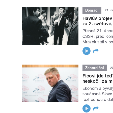
Domácí
21. ú
Havlův projev 
za 2. světové
Přesně 21. únor
ČSSR, před Kon
Mrazek stál v po
Zahraniční
2
Ficovi jde teď
neskočil za m
Ekonom a bývalý
současné Sloven
rozhodnou o da