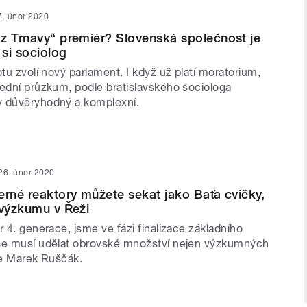
7. únor 2020
z Trnavy“ premiér? Slovenská společnost je
 si sociolog
otu zvolí nový parlament. I když už platí moratorium,
lední průzkum, podle bratislavského sociologa
y důvěryhodný a komplexní.
26. únor 2020
erné reaktory můžete sekat jako Baťa cvičky,
 výzkumu v Řeži
r 4. generace, jsme ve fázi finalizace základního
se musí udělat obrovské množství nejen výzkumných
uje Marek Ruščák.