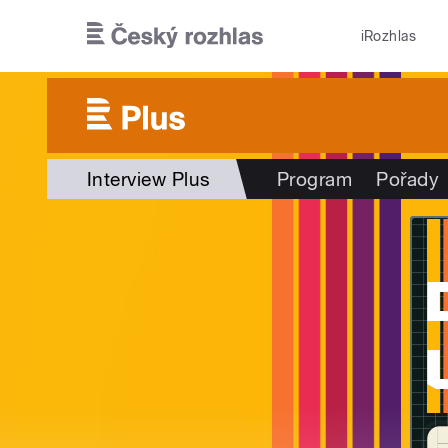
Přejít k hlavnímu obsahu
iRozhlas
Interview Plus
Program
Pořady