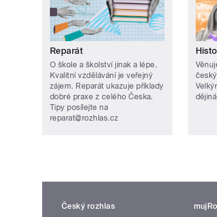
Reparát
Histo
O škole a školství jinak a lépe.
Věnuj
Kvalitní vzdělávání je veřejný
český
zájem. Reparát ukazuje příklady
Velký
dobré praxe z celého Česka.
dějin
Tipy posílejte na
reparat@rozhlas.cz
Český rozhlas
mujRo