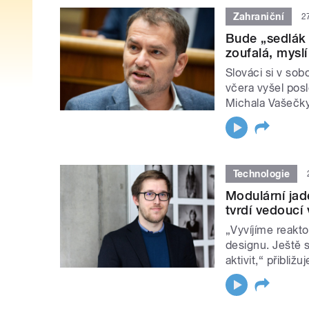
Zahraniční
2
Bude „sedlák 
zoufalá, myslí
Slováci si v sob
včera vyšel pos
Michala Vašečk
Technologie
Modulární jad
tvrdí vedoucí
„Vyvíjíme reakto
designu. Ještě 
aktivit,“ přibliž