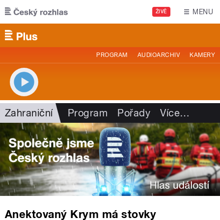
Přejít k hlavnímu obsahu
MENU
ŽIVĚ
PROGRAM
AUDIOARCHIV
KAMERY
Zahraniční
Program
Pořady
Více
…
Anektovaný Krym má stovky