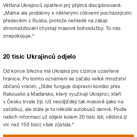
Většina Ukrajinců opatření prý přijímá disciplinovaně.
„Máme ale problémy s některými církvemi pocházejícími
především z Ruska, protože nehledě na zákaz
shromažďování chystají masové bohoslužby. To nás
znepokojuje.“
20 tisíc Ukrajinců odjelo
Od konce března má Ukrajina pro cizince uzavřené
hranice. Po tomto oznámení se začalo velké množství
občanů vracet. „Stále funguje dopravní koridor přes
Rakousko a Maďarsko, který využívají Ukrajinci, kteří
v Česku trvale žijí. Už neodjíždějí tak masově (jako na
začátku), ale stále je to několik autobusů denně. Podle
našich informací už odjelo kolem 20 tisíc lidí, většina (z
víc než 150 tisíc) však zůstala.“