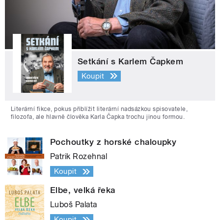
Setkání s Karlem Čapkem
Koupit
Literární fikce, pokus přiblížit literární nadsázkou spisovatele,
filozofa, ale hlavně člověka Karla Čapka trochu jinou formou.
Pochoutky z horské chaloupky
Patrik Rozehnal
Koupit
Elbe, velká řeka
Luboš Palata
Koupit