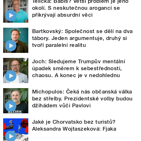
Telička: Babiš? Větší problém je jeho
okolí. S neskutečnou arogancí se
přikrývají absurdní věci
Bartkovský: Společnost se dělí na dva
tábory. Jeden argumentuje, druhý si
tvoří paralelní realitu
Joch: Sledujeme Trumpův mentální
úpadek směrem k sebestřednosti,
chaosu. A konec je v nedohlednu
Michopulos: Čeká nás občanská válka
bez střelby. Prezidentské volby budou
džihádem vůči Pavlovi
Jaké je Chorvatsko bez turistů?
Aleksandra Wojtaszeková: Fjaka