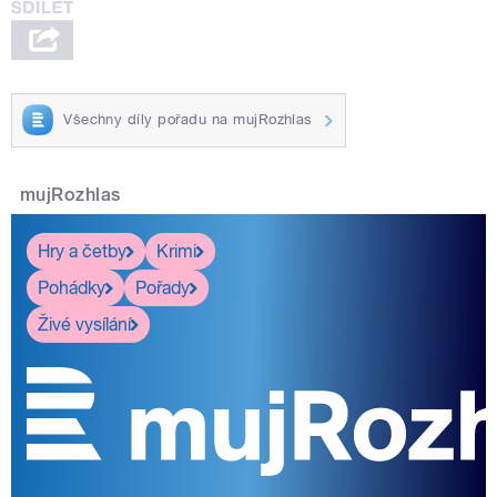
Všechny díly pořadu na mujRozhlas
mujRozhlas
Hry a četby
Krimi
Pohádky
Pořady
Živé vysílání