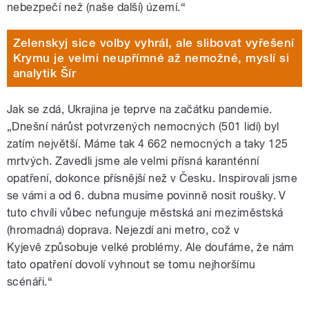
nebezpečí než (naše další) území.“
Zelenskyj sice volby vyhrál, ale slibovat vyřešení
Krymu je velmi neupřímné až nemožné, myslí si
analytik Šír
Jak se zdá, Ukrajina je teprve na začátku pandemie.
„Dnešní nárůst potvrzených nemocných (501 lidí) byl
zatím největší. Máme tak 4 662 nemocných a taky 125
mrtvých. Zavedli jsme ale velmi přísná karanténní
opatření, dokonce přísnější než v Česku. Inspirovali jsme
se vámi a od 6. dubna musíme povinně nosit roušky. V
tuto chvíli vůbec nefunguje městská ani meziměstská
(hromadná) doprava. Nejezdí ani metro, což v
Kyjevě způsobuje velké problémy. Ale doufáme, že nám
tato opatření dovolí vyhnout se tomu nejhoršímu
scénáři.“