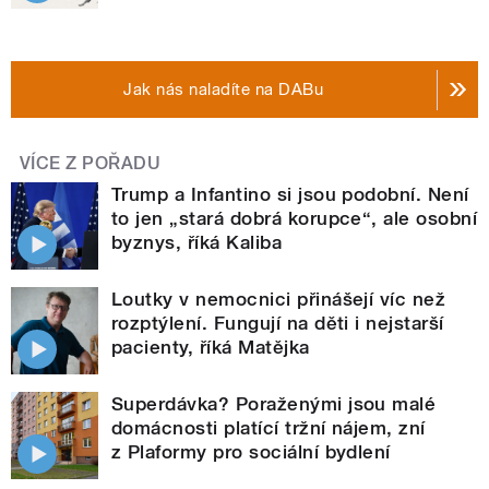
Jak nás naladíte na DABu
VÍCE Z POŘADU
Trump a Infantino si jsou podobní. Není
to jen „stará dobrá korupce“, ale osobní
byznys, říká Kaliba
Loutky v nemocnici přinášejí víc než
rozptýlení. Fungují na děti i nejstarší
pacienty, říká Matějka
Superdávka? Poraženými jsou malé
domácnosti platící tržní nájem, zní
z Plaformy pro sociální bydlení