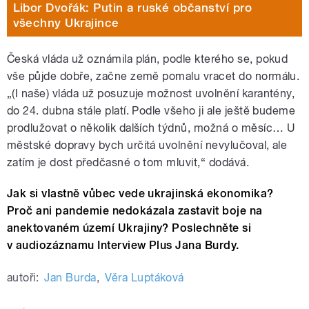
Libor Dvořák: Putin a ruské občanství pro
všechny Ukrajince
Česká vláda už oznámila plán, podle kterého se, pokud
vše půjde dobře, začne země pomalu vracet do normálu.
„(I naše) vláda už posuzuje možnost uvolnění karantény,
do 24. dubna stále platí. Podle všeho ji ale ještě budeme
prodlužovat o několik dalších týdnů, možná o měsíc… U
městské dopravy bych určitá uvolnění nevylučoval, ale
zatím je dost předčasné o tom mluvit,“ dodává.
Jak si vlastně vůbec vede ukrajinská ekonomika?
Proč ani pandemie nedokázala zastavit boje na
anektovaném území Ukrajiny? Poslechněte si
v audiozáznamu Interview Plus Jana Burdy.
autoři:
Jan Burda
,
Věra Luptáková