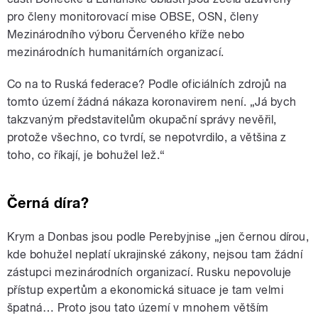
pro členy monitorovací mise OBSE, OSN, členy
Mezinárodního výboru Červeného kříže nebo
mezinárodních humanitárních organizací.
Co na to Ruská federace? Podle oficiálních zdrojů na
tomto území žádná nákaza koronavirem není. „Já bych
takzvaným představitelům okupační správy nevěřil,
protože všechno, co tvrdí, se nepotvrdilo, a většina z
toho, co říkají, je bohužel lež.“
Černá díra?
Krym a Donbas jsou podle Perebyjnise „jen černou dírou,
kde bohužel neplatí ukrajinské zákony, nejsou tam žádní
zástupci mezinárodních organizací. Rusku nepovoluje
přístup expertům a ekonomická situace je tam velmi
špatná… Proto jsou tato území v mnohem větším