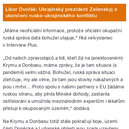
Libor Dvořák: Ukrajinský prezident Zelenskyj o
ukončení rusko-ukrajinského konfliktu
„Máme neoficiální informace, protože oficiální okupační
ruská správa data bohužel utajuje,“ říká velvyslanec
v Interview Plus.
„Od našich zpravodajců a lidí, kteří žijí na (anektovaném)
Krymu a Donbasu, máme zprávy, že je tam situace (s
pandemií) velmi vážná. Bohužel, ruská správa situaci
zlehčuje, my ale víme, že tam jsou stovky nakažených a
jsou i mrtví… Proto spolu s našimi partnery v EU žádáme
ruskou stranu, aby plnila Minské dohody, zastavila
ostřelování a umožnila mezinárodním expertům i lékařům
přístup k okupovaným územím,“ dodává.
Na Krymu a Donbasu totiž stále pokračují boje, území
části Doněcké a Luhanské oblasti jsou zcela uzavřeny