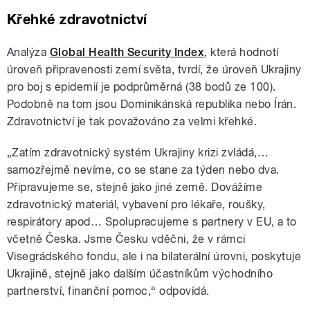
Křehké zdravotnictví
Analýza
Global Health Security Index
, která hodnotí
úroveň připravenosti zemí světa, tvrdí, že úroveň Ukrajiny
pro boj s epidemií je podprůměrná (38 bodů ze 100).
Podobně na tom jsou Dominikánská republika nebo Írán.
Zdravotnictví je tak považováno za velmi křehké.
„Zatím zdravotnický systém Ukrajiny krizi zvládá,…
samozřejmě nevíme, co se stane za týden nebo dva.
Připravujeme se, stejně jako jiné země. Dovážíme
zdravotnický materiál, vybavení pro lékaře, roušky,
respirátory apod… Spolupracujeme s partnery v EU, a to
včetně Česka. Jsme Česku vděčni, že v rámci
Visegrádského fondu, ale i na bilaterální úrovni, poskytuje
Ukrajině, stejně jako dalším účastníkům východního
partnerství, finanční pomoc,“ odpovídá.