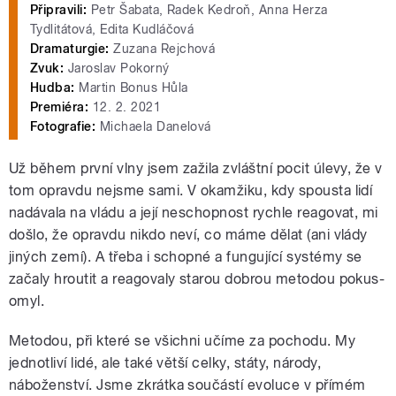
Připravili:
Petr Šabata, Radek Kedroň, Anna Herza
Tydlitátová, Edita Kudláčová
Dramaturgie:
Zuzana Rejchová
Zvuk:
Jaroslav Pokorný
Hudba:
Martin Bonus Hůla
Premiéra:
12. 2. 2021
Fotografie:
Michaela Danelová
Už během první vlny jsem zažila zvláštní pocit úlevy, že v
tom opravdu nejsme sami. V okamžiku, kdy spousta lidí
nadávala na vládu a její neschopnost rychle reagovat, mi
došlo, že opravdu nikdo neví, co máme dělat (ani vlády
jiných zemí). A třeba i schopné a fungující systémy se
začaly hroutit a reagovaly starou dobrou metodou pokus-
omyl.
Metodou, při které se všichni učíme za pochodu. My
jednotliví lidé, ale také větší celky, státy, národy,
náboženství. Jsme zkrátka součástí evoluce v přímém