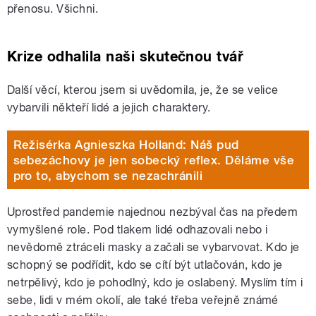
přenosu. Všichni.
Krize odhalila naši skutečnou tvář
Další věcí, kterou jsem si uvědomila, je, že se velice
vybarvili někteří lidé a jejich charaktery.
Režisérka Agnieszka Holland: Náš pud
sebezáchovy je jen sobecký reflex. Děláme vše
pro to, abychom se nezachránili
Uprostřed pandemie najednou nezbýval čas na předem
vymyšlené role. Pod tlakem lidé odhazovali nebo i
nevědomě ztráceli masky a začali se vybarvovat. Kdo je
schopný se podřídit, kdo se cítí být utlačován, kdo je
netrpělivý, kdo je pohodlný, kdo je oslabený.
Myslím tím i
sebe, lidi v mém okolí, ale také třeba veřejně známé