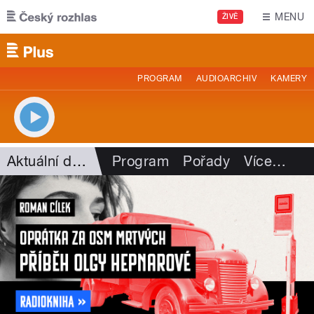
Přejít k hlavnímu obsahu
MENU
ŽIVĚ
PROGRAM
AUDIOARCHIV
KAMERY
Aktuální dění
Program
Pořady
Více
…