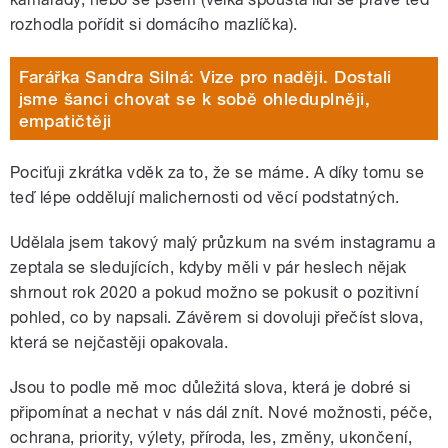
rozhodla pořídit si domácího mazlíčka).
Farářka Sandra Silná: Vize pro naději. Dostali
jsme šanci chovat se k sobě ohleduplněji,
empatičtěji
Pociťuji zkrátka vděk za to, že se máme. A díky tomu se
teď lépe oddělují malichernosti od věcí podstatných.
Udělala jsem takový malý průzkum na svém instagramu a
zeptala se sledujících, kdyby měli v pár heslech nějak
shrnout rok 2020 a pokud možno se pokusit o pozitivní
pohled, co by napsali. Závěrem si dovoluji přečíst slova,
která se nejčastěji opakovala.
Jsou to podle mě moc důležitá slova, která je dobré si
připomínat a nechat v nás dál znít. Nové možnosti, péče,
ochrana, priority, výlety, příroda, les, změny, ukončení,