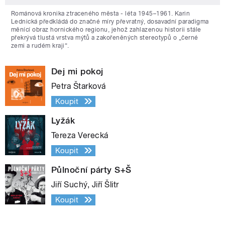
Románová kronika ztraceného města - léta 1945–1961. Karin
Lednická předkládá do značné míry převratný, dosavadní paradigma
měnící obraz hornického regionu, jehož zahlazenou historii stále
překrývá tlustá vrstva mýtů a zakořeněných stereotypů o „černé
zemi a rudém kraji“.
Dej mi pokoj
Petra Štarková
Koupit
Lyžák
Tereza Verecká
Koupit
Půlnoční párty S+Š
Jiří Suchý, Jiří Šlitr
Koupit