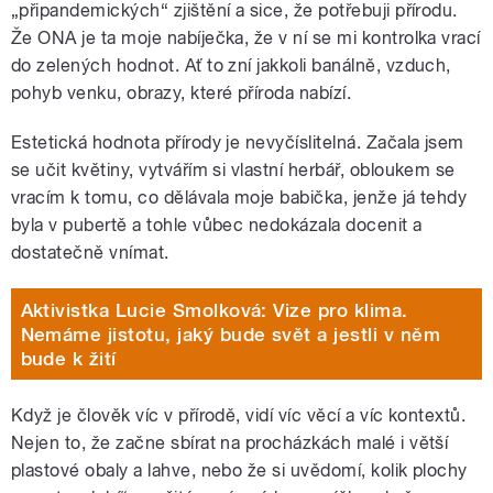
„připandemických“ zjištění a sice, že potřebuji přírodu.
Že ONA je ta moje nabíječka, že v ní se mi kontrolka vrací
do zelených hodnot.
Ať to zní jakkoli banálně, vzduch,
pohyb venku, obrazy, které příroda nabízí.
Estetická hodnota přírody je nevyčíslitelná. Začala jsem
se učit květiny, vytvářím si vlastní herbář, obloukem se
vracím k tomu, co dělávala moje babička, jenže já tehdy
byla v pubertě a tohle vůbec nedokázala docenit a
dostatečně vnímat.
Aktivistka Lucie Smolková: Vize pro klima.
Nemáme jistotu, jaký bude svět a jestli v něm
bude k žití
Když je člověk víc v přírodě, vidí víc věcí a víc kontextů.
Nejen to, že začne sbírat na procházkách malé i větší
plastové obaly a lahve, nebo že si uvědomí, kolik plochy