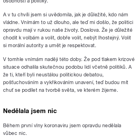
osobnosti a politiky.
A v tu chvíli jsem si uvědomila, jak je důležité, kdo nám
vládne. Vnímám to už dlouho, ale teď mi došlo, že politici
opravdu mají v rukou naše životy. Doslova. Že je důležité
chodit k volbám a volit, dobře volit, nebýt lhostejný. Volit
si morální autority a umět je respektovat.
V tomhle vnímám naději této doby. Že pod tlakem krizové
situace odhalila skutečnou podobu lidí včetně politiků. A
že ti, kteří byli neustálou politickou debatou,
pošťuchováním a vykřikováním unavení, teď budou mít
chuť se podílet na tvorbě světa, ve kterém žijeme.
Nedělala jsem nic
Během první vlny koronaviru jsem opravdu nedělala
vůbec nic.