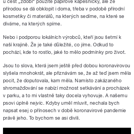
u cest „zdobí“ použité papírové kapesníčky, ale že
přírodou se dá obklopit i doma, třeba v podobě přírodní
kosmetiky či materiálů, na kterých sedíme, na které se
díváme, na kterých spíme.
Nebo i podporou lokálních výrobců, kteří jsou šetrní k
naší krajině.
Že je také důležité, co jíme. Odkud to
pochází, kde to rostlo, jaké to mělo podmínky pro život.
Jsou to slova, která jsem ještě před dobou koronavirovou
slyšela mnohokrát, ale přiznávám se, že až teď jsem měla
pocit, že doputovala, kam měla. Namísto zakázaného
shromažďování se nabízí možnost setkávání a procházek
v parku, a to mi vlastně taky docela vyhovuje. A našemu
psovi úplně nejvíc. Kdyby uměl mluvit, nechala bych
napsat esej o přínosech v době koronavirové pandemie
právě jeho. To bychom se asi divili.