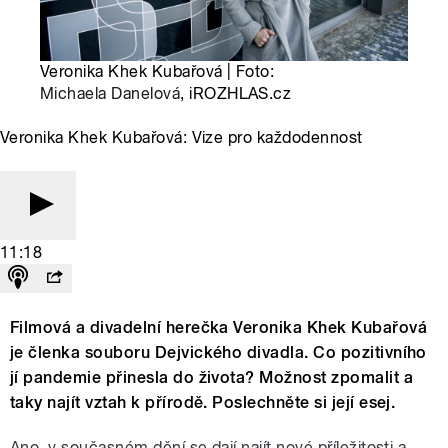
Veronika Khek Kubařová | Foto:
Michaela Danelová
, iROZHLAS.cz
Veronika Khek Kubařová: Vize pro každodennost
11:18
Filmová a divadelní herečka Veronika Khek Kubařová
je členka souboru Dejvického divadla. Co pozitivního
jí pandemie přinesla do života? Možnost zpomalit a
taky najít vztah k přírodě. Poslechněte si její esej.
Ano, v současném dění se dají najít nové příležitosti a