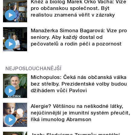
Kněz a biolog Marek Orko Vácha: Vize
pro občanskou společnost. Být
realistou znamená věřit v zázraky
Manažerka Simona Bagarová: Vize pro
seniory. Aby každý dostal od
pečovatelů a rodin péči a pozornost
NEJPOSLOUCHANĚJŠÍ
Michopulos: Čeká nás občanská válka
bez střelby. Prezidentské volby budou
džihádem vůči Pavlovi
Alergie? Většinou na neškodné látky,
nejúčinnější je imunitní systém přeučit,
říká imunolog Abramson
Joch: Sledujeme Trumpův mentální