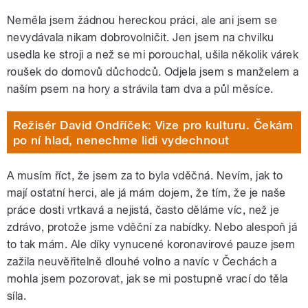
Neměla jsem žádnou hereckou práci, ale ani jsem se
nevydávala nikam dobrovolničit. Jen jsem na chvilku
usedla ke stroji a než se mi porouchal, ušila několik várek
roušek do domovů důchodců. Odjela jsem s manželem a
naším psem na hory a strávila tam dva a půl měsíce.
Režisér David Ondříček: Vize pro kulturu. Čekám
po ní hlad, nenechme lidi vydechnout
A musím říct, že jsem za to byla vděčná. Nevím, jak to
mají ostatní herci, ale já mám dojem, že tím, že je naše
práce dosti vrtkavá a nejistá, často děláme víc, než je
zdrávo, protože jsme vděční za nabídky. Nebo alespoň já
to tak mám. Ale díky vynucené koronavirové pauze jsem
zažila neuvěřitelně dlouhé volno a navíc v Čechách a
mohla jsem pozorovat, jak se mi postupně vrací do těla
síla.