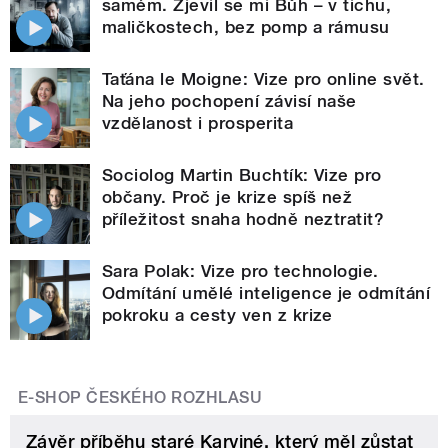
samém. Zjevil se mi Bůh – v tichu,
maličkostech, bez pomp a rámusu
Taťána le Moigne: Vize pro online svět.
Na jeho pochopení závisí naše
vzdělanost i prosperita
Sociolog Martin Buchtík: Vize pro
občany. Proč je krize spíš než
příležitost snaha hodně neztratit?
Sara Polak: Vize pro technologie.
Odmítání umělé inteligence je odmítání
pokroku a cesty ven z krize
E-SHOP ČESKÉHO ROZHLASU
Závěr příběhu staré Karviné, který měl zůstat