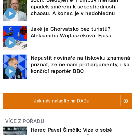
úpadek směrem k sebestřednosti,
chaosu. A konec je v nedohlednu
Jaké je Chorvatsko bez turistů?
Aleksandra Wojtaszeková: Fjaka
Nepustit novináře na tiskovku znamená
přiznat, že nemám protiargumenty, říká
končící reportér BBC
Jak nás naladíte na DABu
VÍCE Z POŘADU
Herec Pavel Šimčík: Vize o sobě