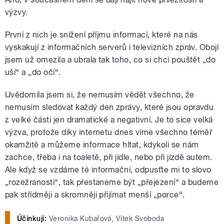
výzvy.
První z nich je snížení příjmu informací, které na nás
vyskakují z informačních serverů i televizních zpráv. Obojí
jsem už omezila a ubrala tak toho, co si chci pouštět „do
uší“ a „do očí“.
Uvědomila jsem si, že nemusím vědět všechno, že
nemusím sledovat každý den zprávy, které jsou opravdu
z velké části jen dramatické a negativní. Je to sice velká
výzva, protože díky internetu dnes víme všechno téměř
okamžitě a můžeme informace hltat, kdykoli se nám
zachce, třeba i na toaletě, při jídle, nebo při jízdě autem.
Ale když se vzdáme té informační, odpusťte mi to slovo
„rozežranosti“, tak přestaneme být „přejezení“ a budeme
pak střídměji a skromněji přijímat menší „porce“.
Účinkují:
Veronika Kubařová, Vítek Svoboda