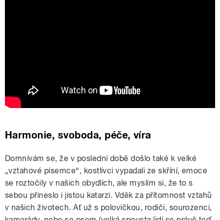
Vize z krize: Veronika Khek Kubařová
Harmonie, svoboda, péče, víra
Domnívám se, že v poslední době došlo také k velké
„vztahové písemce“, kostlivci vypadali ze skříní, emoce
se roztočily v našich obydlích, ale myslím si, že to s
sebou přineslo i jistou katarzi.
Vděk za přítomnost vztahů
v našich životech. Ať už s polovičkou, rodiči, sourozenci,
kamarády, nebo se psem (velká spousta lidí se právě teď