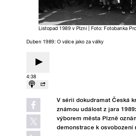
Listopad 1989 v Plzni | Foto: Fotobanka Pr
Duben 1989: O válce jako za války
4:38
V sérii dokudramat Česká 
známou událost z jara 1989
výborem města Plzně oznám
demonstrace k osvobození 