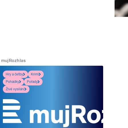
mujRozhlas
Hry a četby
Krimi
Pohádky
Pořady
Živé vysílání