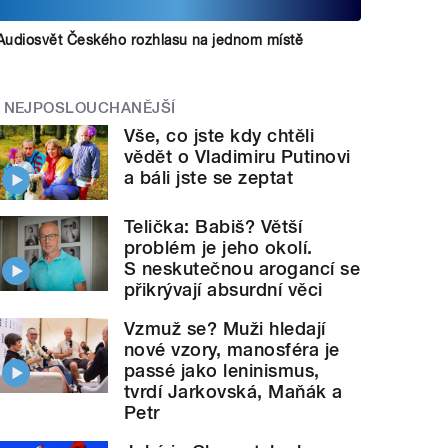
Audiosvět Českého rozhlasu na jednom místě
NEJPOSLOUCHANĚJŠÍ
Vše, co jste kdy chtěli
vědět o Vladimiru Putinovi
a báli jste se zeptat
Telička: Babiš? Větší
problém je jeho okolí.
S neskutečnou arogancí se
přikrývají absurdní věci
Vzmuž se? Muži hledají
nové vzory, manosféra je
passé jako leninismus,
tvrdí Jarkovská, Maňák a
Petr