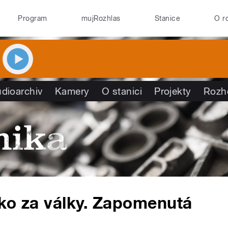
Program
mujRozhlas
Stanice
O r
dioarchiv
Kamery
O stanici
Projekty
Rozh
ako za války. Zapomenutá