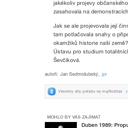
jakékoliv projevy občanského
zasahovala na demonstracích
Jak se ale projevovala její č
tam potlačovala snahy o př
okamžiků historie naší země
Ústavu pro studium totalitníc
Ševčíková.
autoři:
Jan Sedmidubský
,
jpr
Všechny díly pořadu na mujRozhlas
MOHLO BY VÁS ZAJÍMAT
Duben 1989: Propu