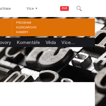
ozhlase
Více
ŽIVĚ
PROGRAM
AUDIOARCHIV
KAMERY
ovory
Komentáře
Věda
Více
…