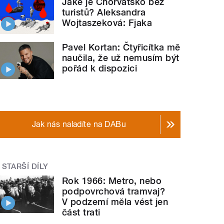
Jaké je Chorvatsko bez
turistů? Aleksandra
Wojtaszeková: Fjaka
Pavel Kortan: Čtyřicítka mě
naučila, že už nemusím být
pořád k dispozici
Jak nás naladíte na DABu
STARŠÍ DÍLY
Rok 1966: Metro, nebo
podpovrchová tramvaj?
V podzemí měla vést jen
část trati