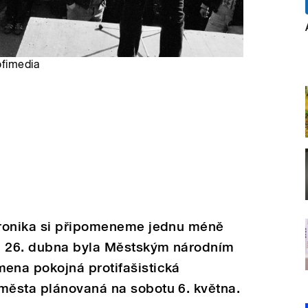
ofimedia
kronika si připomeneme jednu méně
: 26. dubna byla Městským národním
ena pokojná protifašistická
města plánovaná na sobotu 6. května.