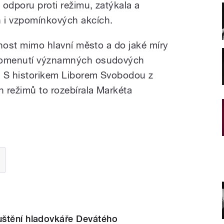
 odporu proti režimu, zatýkala a
 i vzpomínkových akcích.
innost mimo hlavní město a do jaké míry
ipomenutí významných osudových
? S historikem Liborem Svobodou z
h režimů to rozebírala Markéta
štění hladovkáře Devátého