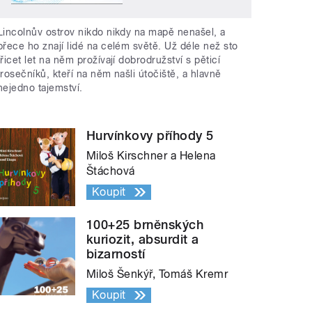
Lincolnův ostrov nikdo nikdy na mapě nenašel, a
přece ho znají lidé na celém světě. Už déle než sto
třicet let na něm prožívají dobrodružství s pěticí
trosečníků, kteří na něm našli útočiště, a hlavně
nejedno tajemství.
Hurvínkovy příhody 5
Miloš Kirschner a Helena
Štáchová
Koupit
100+25 brněnských
kuriozit, absurdit a
bizarností
Miloš Šenkýř, Tomáš Kremr
Koupit