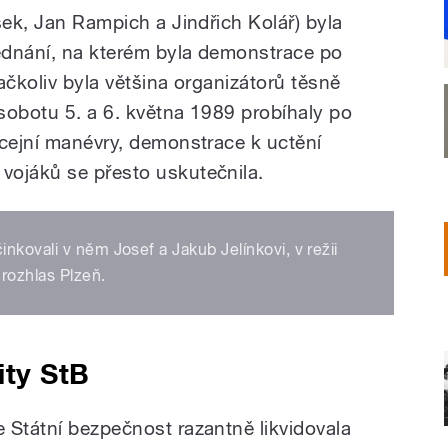
šek, Jan Rampich a Jindřich Kolář) byla
jednání, na kterém byla demonstrace po
ačkoliv byla většina organizátorů těsně
 sobotu 5. a 6. května 1989 probíhaly po
icejní manévry, demonstrace k uctění
vojáků se přesto uskutečnila.
nkovali v něm Josef a Jakub Jelínkovi, v režii
rozhlas Plzeň.
ity StB
 Státní bezpečnost razantně likvidovala