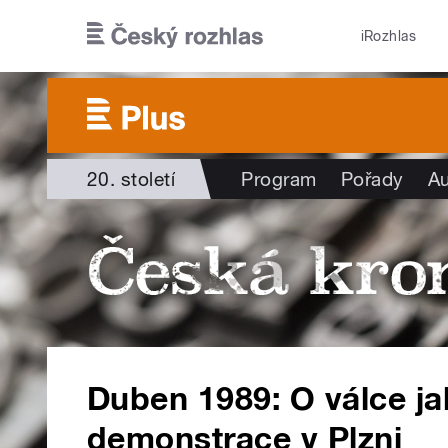
Přejít k hlavnímu obsahu
iRozhlas
20. století
Program
Pořady
Au
Duben 1989: O válce j
demonstrace v Plzni