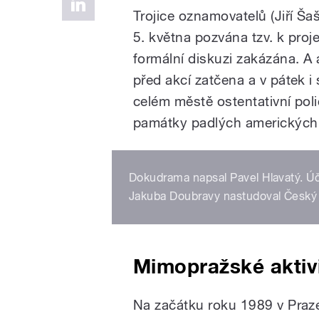
Trojice oznamovatelů (Jiří Ša
5. května pozvána tzv. k pro
formální diskuzi zakázána. A 
před akcí zatčena a v pátek i
celém městě ostentativní pol
památky padlých amerických 
Dokudrama napsal Pavel Hlavatý. Úči
Jakuba Doubravy nastudoval Český 
Mimopražské aktiv
Na začátku roku 1989 v Praze