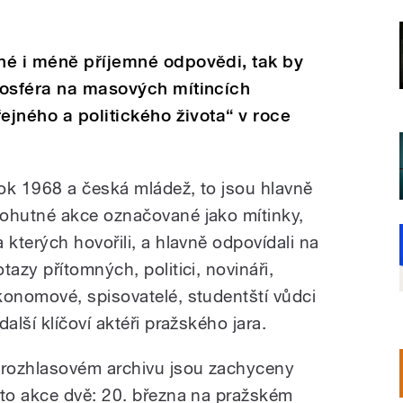
né i méně příjemné odpovědi, tak by
mosféra na masových mítincích
ejného a politického života“ v roce
ok 1968 a česká mládež, to jsou hlavně
ohutné akce označované jako mítinky,
a kterých hovořili, a hlavně odpovídali na
tazy přítomných, politici, novináři,
konomové, spisovatelé, studentští vůdci
další klíčoví aktéři pražského jara.
 rozhlasovém archivu jsou zachyceny
yto akce dvě: 20. března na pražském