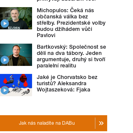
Michopulos: Čeká nás
občanská válka bez
střelby. Prezidentské volby
budou džihádem vůči
Pavlovi
Bartkovský: Společnost se
dělí na dva tábory. Jeden
argumentuje, druhý si tvoří
paralelní realitu
Jaké je Chorvatsko bez
turistů? Aleksandra
Wojtaszeková: Fjaka
Jak nás naladíte na DABu