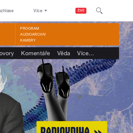
ozhlase
Více
ŽIVĚ
PROGRAM
AUDIOARCHIV
KAMERY
ovory
Komentáře
Věda
Více
…