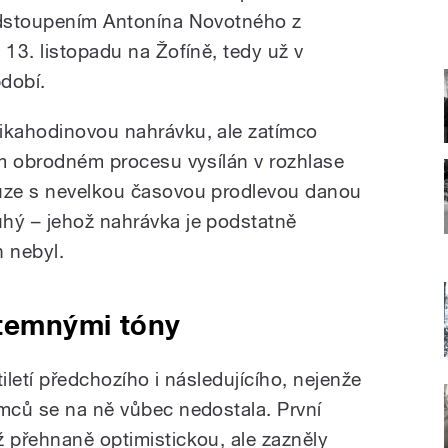
 odstoupením Antonína Novotného z
 13. listopadu na Žofíně, tedy už v
dobí.
likahodinovou nahrávku, ale zatímco
cím obrodném procesu vysílán v rozhlase
ouze s nevelkou časovou prodlevou danou
hý – jehož nahrávka je podstatně
n nebyl.
temnými tóny
iletí předchozího i následujícího, nejenže
emců se na ně vůbec nedostala. První
ž přehnaně optimistickou, ale zazněly