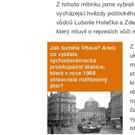
Z tohoto mítinku jsme vybrali
vycházející hvězdy politick
vůdců Luboše Holečka a Zdeň
který mluvil o represích vůči
Z
Jak šuměla Vltava? Aneb
co vysílala
u
východoněmecká
m
prookupační stanice,
která v roce 1968
s
otravovala rozhlasový
k
éter?
o
n
č
v
o