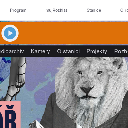
Program
mujRozhlas
Stanice
O r
dioarchiv
Kamery
O stanici
Projekty
Rozh