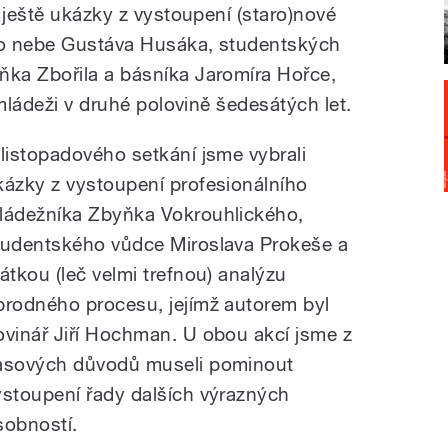
 ještě ukázky z vystoupení (staro)nové
ého nebe Gustáva Husáka, studentských
ka Zbořila a básníka Jaromíra Hořce,
 mládeži v druhé polovině šedesátých let.
 listopadového setkání jsme vybrali
kázky z vystoupení profesionálního
ládežníka Zbyňka Vokrouhlického,
tudentského vůdce Miroslava Prokeše a
rátkou (leč velmi trefnou) analýzu
brodného procesu, jejímž autorem byl
ovinář Jiří Hochman. U obou akcí jsme z
asových důvodů museli pominout
ystoupení řady dalších výrazných
sobností.