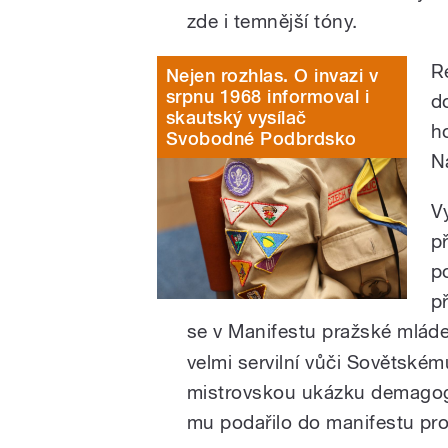
zde i temnější tóny.
R
Nejen rozhlas. O invazi v
srpnu 1968 informoval i
d
skautský vysílač
h
Svobodné Podbrdsko
N
V
p
p
p
se v Manifestu pražské mlád
velmi servilní vůči Sovětské
mistrovskou ukázku demagog
mu podařilo do manifestu pro