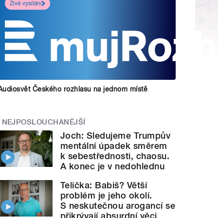
Živé vysílání
Audiosvět Českého rozhlasu na jednom místě
NEJPOSLOUCHANĚJŠÍ
Joch: Sledujeme Trumpův
mentální úpadek směrem
k sebestřednosti, chaosu.
A konec je v nedohlednu
Telička: Babiš? Větší
problém je jeho okolí.
S neskutečnou arogancí se
přikrývají absurdní věci