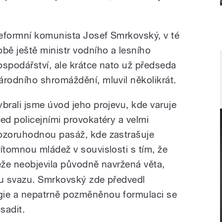
eformní komunista Josef Smrkovský, v té
obě ještě ministr vodního a lesního
ospodářství, ale krátce nato už předseda
árodního shromáždění, mluvil několikrát.
ybrali jsme úvod jeho projevu, kde varuje
řed policejními provokatéry a velmi
ozoruhodnou pasáž, kde zastrašuje
řítomnou mládež v souvislosti s tím, že
eže
neobjevila původně navržená věta,
mu svazu. Smrkovský zde předvedl
ie a nepatrně pozměněnou formulaci se
sadit.