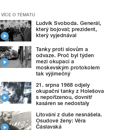
VÍCE O TÉMATU
Ludvík Svoboda. Generál,
který bojoval; prezident,
který vyjednával
Tanky proti slovům a
odvaze. Proč byl týden
mezi okupací a
moskevským protokolem
tak výjimečný
21. srpna 1968 odjely
okupační tanky z Holešova
s nepořízenou, dovnitř
kasáren se nedostaly
Litování z duše nesnášela.
Osudové ženy: Věra
Čáslavská