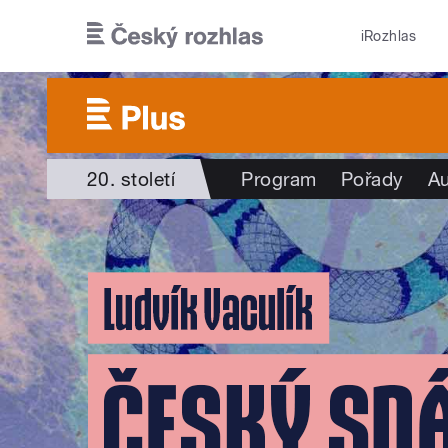
Přejít k hlavnímu obsahu
iRozhlas
20. století
Program
Pořady
Au