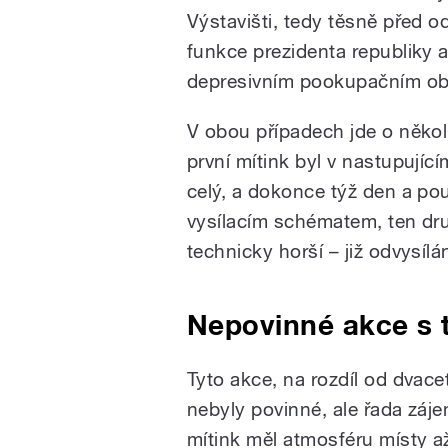
Výstavišti, tedy těsně před
funkce prezidenta republiky a
depresivním pookupačním ob
V obou případech jde o něko
první mítink byl v nastupují
celý, a dokonce týž den a p
vysílacím schématem, ten dru
technicky horší – již odvysílá
Nepovinné akce s 
Tyto akce, na rozdíl od dvacet
nebyly povinné, ale řada záj
mítink měl atmosféru místy a