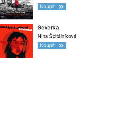
Koupit
Severka
Nina Špitálníková
Koupit