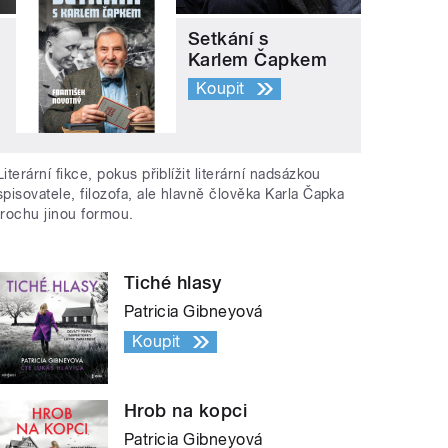
Setkání s
Karlem Čapkem
Koupit
Literární fikce, pokus přiblížit literární nadsázkou
spisovatele, filozofa, ale hlavně člověka Karla Čapka
trochu jinou formou.
Tiché hlasy
Patricia Gibneyová
Koupit
Hrob na kopci
Patricia Gibneyová