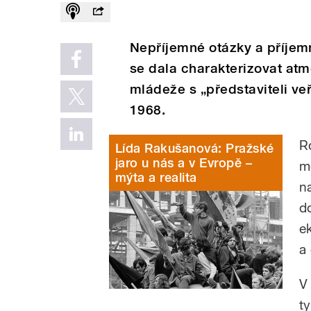
Nepříjemné otázky a příjem
se dala charakterizovat at
mládeže s „představiteli veř
1968.
R
Lída Rakušanová: Pražské
jaro u nás a v Evropě –
m
mýta a realita
n
do
e
a 
V
t