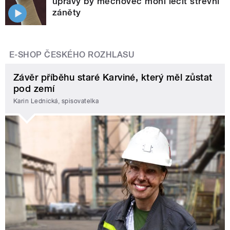
úpravy by měchovec mohl léčit střevní
záněty
E-SHOP ČESKÉHO ROZHLASU
Závěr příběhu staré Karviné, který měl zůstat
pod zemí
Karin Lednická, spisovatelka