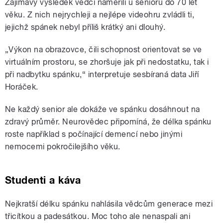
Zajímavý výsledek vědci naměřili u seniorů do 70 let
věku. Z nich nejrychleji a nejlépe videohru zvládli ti,
jejichž spánek nebyl příliš krátký ani dlouhý.
„Výkon na obrazovce, čili schopnost orientovat se ve
virtuálním prostoru, se zhoršuje jak při nedostatku, tak i
při nadbytku spánku,“ interpretuje sesbíraná data Jiří
Horáček.
Ne každý senior ale dokáže ve spánku dosáhnout na
zdravý průměr. Neurovědec připomíná, že délka spánku
roste například s počínající demencí nebo jinými
nemocemi pokročilejšího věku.
Studenti a káva
Nejkratší délku spánku nahlásila vědcům generace mezi
třicítkou a padesátkou. Moc toho ale nenaspali ani