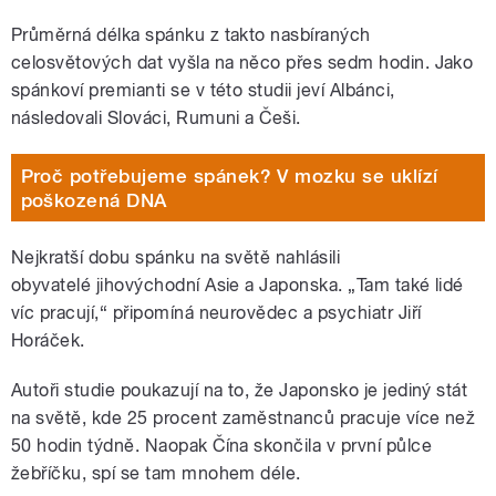
Průměrná délka spánku z takto nasbíraných
celosvětových dat vyšla na něco přes sedm hodin. Jako
spánkoví premianti se v této studii jeví Albánci,
následovali Slováci, Rumuni a Češi.
Proč potřebujeme spánek? V mozku se uklízí
poškozená DNA
Nejkratší dobu spánku na světě nahlásili
obyvatelé jihovýchodní Asie a Japonska.
„
Tam také lidé
víc pracují,“ připomíná neurovědec a psychiatr Jiří
Horáček.
Autoři studie poukazují na to, že Japonsko je jediný stát
na světě, kde 25 procent zaměstnanců pracuje více než
50 hodin týdně. Naopak Čína skončila v první půlce
žebříčku, spí se tam mnohem déle.