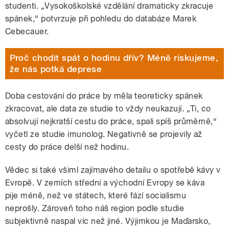
studenti. „Vysokoškolské vzdělání dramaticky zkracuje
spánek,“ potvrzuje při pohledu do databáze Marek
Cebecauer.
Proč chodit spát o hodinu dřív? Méně riskujeme,
že nás potká deprese
Doba cestování do práce by měla teoreticky spánek
zkracovat, ale data ze studie to vždy neukazují. „Ti, co
absolvují nejkratší cestu do práce, spali spíš průměrně,“
vyčetl ze studie imunolog. Negativně se projevily až
cesty do práce delší než hodinu.
Vědec si také všiml zajímavého detailu o spotřebě kávy v
Evropě. V zemích střední a východní Evropy se káva
pije méně, než ve státech, které fází socialismu
neprošly. Zároveň toho náš region podle studie
subjektivně naspal víc než jiné. Výjimkou je Maďarsko,