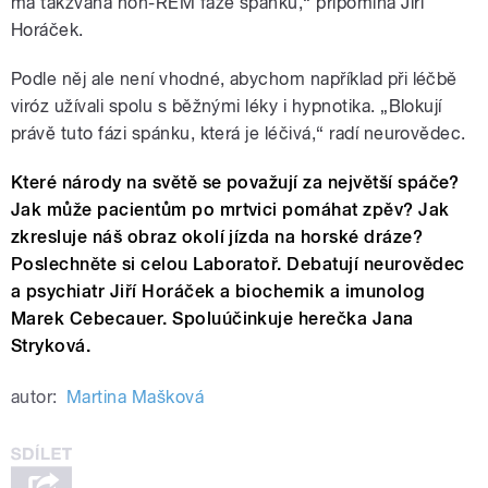
má takzvaná non-REM fáze spánku,“ připomíná Jiří
Horáček.
Podle něj ale není vhodné, abychom například při léčbě
viróz užívali spolu s běžnými léky i hypnotika. „Blokují
právě tuto fázi spánku, která je léčivá,“ radí neurovědec.
Které národy na světě se považují za největší spáče?
Jak může pacientům po mrtvici pomáhat zpěv? Jak
zkresluje náš obraz okolí jízda na horské dráze?
Poslechněte si celou Laboratoř. Debatují neurovědec
a psychiatr Jiří Horáček a biochemik a imunolog
Marek Cebecauer. Spoluúčinkuje herečka Jana
Stryková.
autor:
Martina Mašková