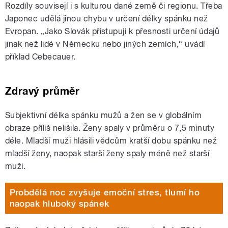
Rozdíly souvisejí i s kulturou dané země či regionu. Třeba
Japonec udělá jinou chybu v určení délky spánku než
Evropan. „Jako Slovák přistupuji k přesnosti určení údajů
jinak než lidé v Německu nebo jiných zemích,“ uvádí
příklad Cebecauer.
Zdravý průměr
Subjektivní délka spánku mužů a žen se v globálním
obraze příliš nelišila. Ženy spaly v průměru o 7,5 minuty
déle. Mladší muži hlásili vědcům kratší dobu spánku než
mladší ženy, naopak starší ženy spaly méně než starší
muži.
Probdělá noc zvyšuje emoční stres, tlumí ho
naopak hluboký spánek