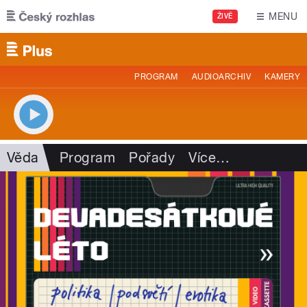
Přejít k hlavnímu obsahu
MENU
ŽIVĚ
PROGRAM
AUDIOARCHIV
KAMERY
Věda
Program
Pořady
Více
…