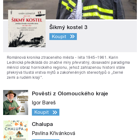
Šikmý kostel 3
Koupit
Románová kronika ztraceného města - léta 1945–1961. Karin
Lednická předkládá do značné míry převratný, dosavadní paradigma
měnící obraz hornického regionu, jehož zahlazenou historii stále
překrývá tlustá vrstva mýtů a zakořeněných stereotypů o „černé
zemi a rudém kraji“.
Pověsti z Olomouckého kraje
Igor Bareš
Koupit
Chalupa
Pavlína Křivánková