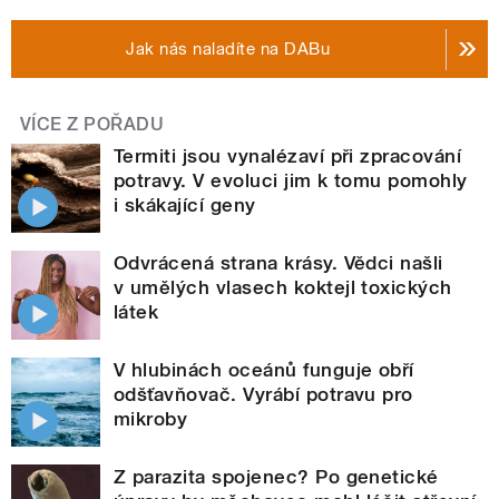
Jak nás naladíte na DABu
VÍCE Z POŘADU
Termiti jsou vynalézaví při zpracování
potravy. V evoluci jim k tomu pomohly
i skákající geny
Odvrácená strana krásy. Vědci našli
v umělých vlasech koktejl toxických
látek
V hlubinách oceánů funguje obří
odšťavňovač. Vyrábí potravu pro
mikroby
Z parazita spojenec? Po genetické