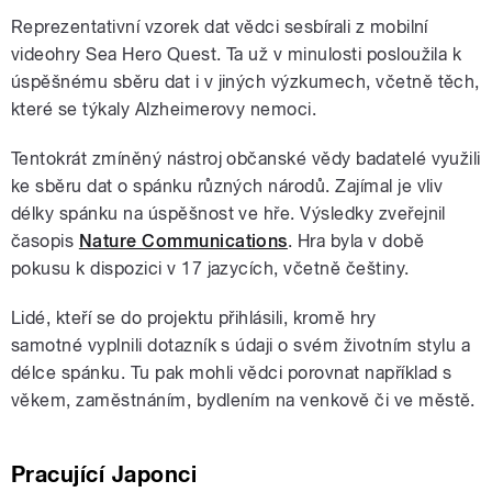
Reprezentativní vzorek dat vědci sesbírali z mobilní
videohry Sea Hero Quest. Ta už v minulosti posloužila k
úspěšnému sběru dat i v jiných výzkumech, včetně těch,
které se týkaly Alzheimerovy nemoci.
Tentokrát zmíněný nástroj občanské vědy badatelé využili
ke sběru dat o spánku různých národů. Zajímal je vliv
délky spánku na úspěšnost ve hře. Výsledky zveřejnil
časopis
Nature Communications
. Hra byla v době
pokusu k dispozici v 17 jazycích, včetně češtiny.
Lidé, kteří se do projektu přihlásili, kromě hry
samotné vyplnili dotazník s údaji o svém životním stylu a
délce spánku. Tu pak mohli vědci porovnat například s
věkem, zaměstnáním, bydlením na venkově či ve městě.
Pracující Japonci