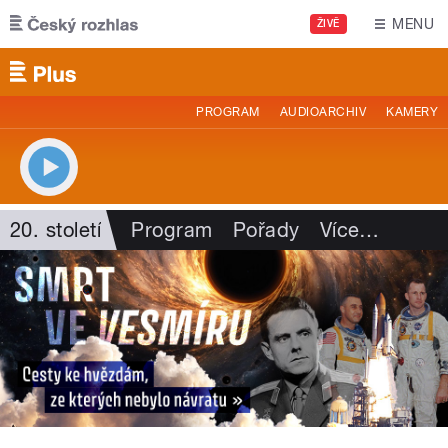
Přejít k hlavnímu obsahu
MENU
ŽIVĚ
PROGRAM
AUDIOARCHIV
KAMERY
20. století
Program
Pořady
Více
…