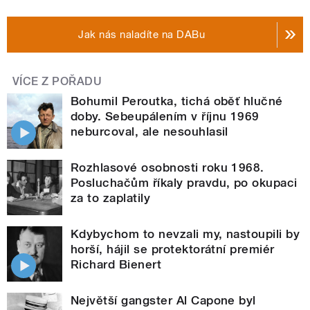
Jak nás naladíte na DABu
VÍCE Z POŘADU
Bohumil Peroutka, tichá oběť hlučné
doby. Sebeupálením v říjnu 1969
neburcoval, ale nesouhlasil
Rozhlasové osobnosti roku 1968.
Posluchačům říkaly pravdu, po okupaci
za to zaplatily
Kdybychom to nevzali my, nastoupili by
horší, hájil se protektorátní premiér
Richard Bienert
Největší gangster Al Capone byl