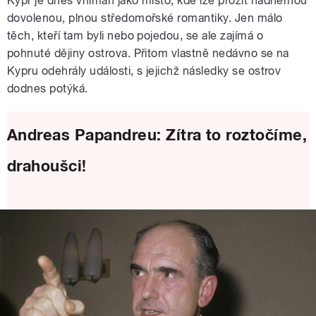
Kypr je dnes vnímán jako místo, kde lze prožít nádhernou
dovolenou, plnou středomořské romantiky. Jen málo
těch, kteří tam byli nebo pojedou, se ale zajímá o
pohnuté dějiny ostrova. Přitom vlastně nedávno se na
Kypru odehrály události, s jejichž následky se ostrov
dodnes potýká.
Andreas Papandreu: Zítra to roztočíme,
drahoušci!