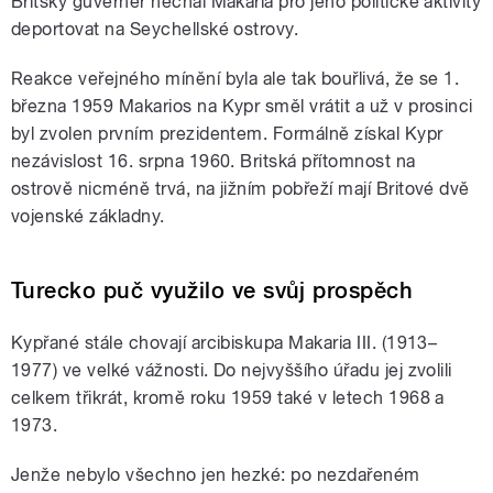
Britský guvernér nechal Makaria pro jeho politické aktivity
deportovat na Seychellské ostrovy.
Reakce veřejného mínění byla ale tak bouřlivá, že se 1.
března 1959 Makarios na Kypr směl vrátit a už v prosinci
byl zvolen prvním prezidentem. Formálně získal Kypr
nezávislost 16. srpna 1960. Britská přítomnost na
ostrově nicméně trvá, na jižním pobřeží mají Britové dvě
vojenské základny.
Turecko puč využilo ve svůj prospěch
Kypřané stále chovají arcibiskupa Makaria III. (1913–
1977) ve velké vážnosti. Do nejvyššího úřadu jej zvolili
celkem třikrát, kromě roku 1959 také v letech 1968 a
1973.
Jenže nebylo všechno jen hezké: po nezdařeném