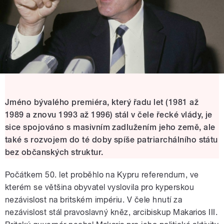
Jméno bývalého premiéra, který řadu let (1981 až
1989 a znovu 1993 až 1996) stál v čele řecké vlády, je
sice spojováno s masivním zadlužením jeho země, ale
také s rozvojem do té doby spíše patriarchálního státu
bez občanských struktur.
Počátkem 50. let proběhlo na Kypru referendum, ve
kterém se většina obyvatel vyslovila pro kyperskou
nezávislost na britském impériu. V čele hnutí za
nezávislost stál pravoslavný kněz, arcibiskup Makarios III.