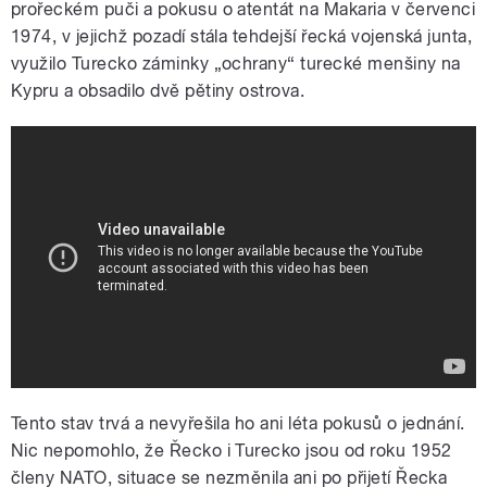
prořeckém puči a pokusu o atentát na Makaria v červenci
1974, v jejichž pozadí stála tehdejší řecká vojenská junta,
využilo Turecko záminky „ochrany“ turecké menšiny na
Kypru a obsadilo dvě pětiny ostrova.
Tento stav trvá a nevyřešila ho ani léta pokusů o jednání.
Nic nepomohlo, že Řecko i Turecko jsou od roku 1952
členy NATO, situace se nezměnila ani po přijetí Řecka