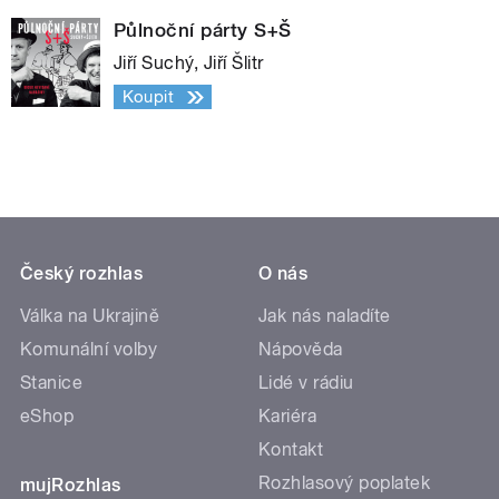
Půlnoční párty S+Š
Jiří Suchý, Jiří Šlitr
Koupit
Český rozhlas
O nás
Válka na Ukrajině
Jak nás naladíte
Komunální volby
Nápověda
Stanice
Lidé v rádiu
eShop
Kariéra
Kontakt
Rozhlasový poplatek
mujRozhlas