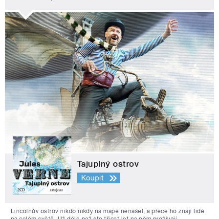
Tajuplný ostrov
Koupit
Lincolnův ostrov nikdo nikdy na mapě nenašel, a přece ho znají lidé
na celém světě. Už déle než sto třicet let na něm prožívají