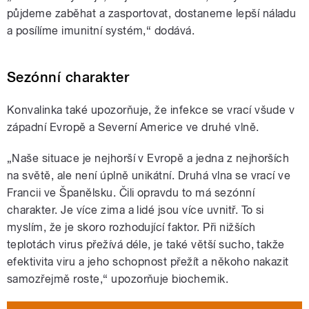
půjdeme zaběhat a zasportovat, dostaneme lepší náladu
a posílíme imunitní systém,“ dodává.
Sezónní charakter
Konvalinka také upozorňuje, že infekce se vrací všude v
západní Evropě a Severní Americe ve druhé vlně.
„Naše situace je nejhorší v Evropě a jedna z nejhorších
na světě, ale není úplně unikátní. Druhá vlna se vrací ve
Francii ve Španělsku. Čili opravdu to má sezónní
charakter. Je více zima a lidé jsou více uvnitř. To si
myslím, že je skoro rozhodující faktor. Při nižších
teplotách virus přežívá déle, je také větší sucho, takže
efektivita viru a jeho schopnost přežít a někoho nakazit
samozřejmě roste,“ upozorňuje biochemik.