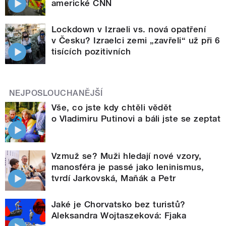
americké CNN
Lockdown v Izraeli vs. nová opatření
v Česku? Izraelci zemi „zavřeli“ už při 6
tisících pozitivních
NEJPOSLOUCHANĚJŠÍ
Vše, co jste kdy chtěli vědět
o Vladimiru Putinovi a báli jste se zeptat
Vzmuž se? Muži hledají nové vzory,
manosféra je passé jako leninismus,
tvrdí Jarkovská, Maňák a Petr
Jaké je Chorvatsko bez turistů?
Aleksandra Wojtaszeková: Fjaka