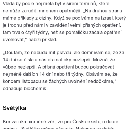
Vláda by podle něj měla být v šíření termínů, které
nemůže zaručit, mnohem opatrnější. „Na druhou stranu
máme příklady z ciziny. Když se podíváme na Izrael, který
je trochu před námi v zavádění velmi přísných opatření,
tam trvalo čtyři týdny, než se pomaličku začala opatření
uvolňovat,“ nabízí příklad.
„Doufám, že nebudu mít pravdu, ale domnívám se, že za
14 dní se čísla u nás dramaticky nezlepší. Možná, že
vůbec nezlepší. A přísná opatření budou pokračovat
nejméně dalších 14 dní nebo tři týdny. Obávám se, že
koncem listopadu se žádných uvolnění nedočkáme,“
odhaduje biochemik.
Světýlka
Konvalinka nicméně věří, že pro Česko existují i dobré
zprávy. „Světýlko máme vždycky. Nakonec to dobře