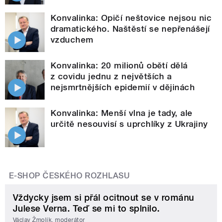
Konvalinka: Opičí neštovice nejsou nic
dramatického. Naštěstí se nepřenášejí
vzduchem
Konvalinka: 20 milionů obětí dělá
z covidu jednu z největších a
nejsmrtnějších epidemií v dějinách
Konvalinka: Menší vlna je tady, ale
určitě nesouvisí s uprchlíky z Ukrajiny
E-SHOP ČESKÉHO ROZHLASU
Vždycky jsem si přál ocitnout se v románu
Julese Verna. Teď se mi to splnilo.
Václav Žmolík, moderátor