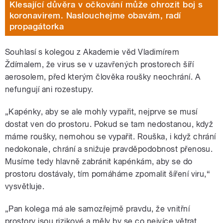
Klesající důvěra v očkování může ohrozit boj s
koronavirem. Naslouchejme obavám, radí
propagátorka
Souhlasí s kolegou z Akademie věd Vladimírem
Ždímalem, že virus se v uzavřených prostorech šíří
aerosolem, před kterým člověka roušky neochrání. A
nefungují ani rozestupy.
„Kapénky, aby se ale mohly vypařit, nejprve se musí
dostat ven do prostoru. Pokud se tam nedostanou, když
máme roušky, nemohou se vypařit. Rouška, i když chrání
nedokonale, chrání a snižuje pravděpodobnost přenosu.
Musíme tedy hlavně zabránit kapénkám, aby se do
prostoru dostávaly, tím pomáháme zpomalit šíření viru,“
vysvětluje.
„Pan kolega má ale samozřejmě pravdu, že vnitřní
prostory jsou rizikové a měly by se co nejvíce větrat,