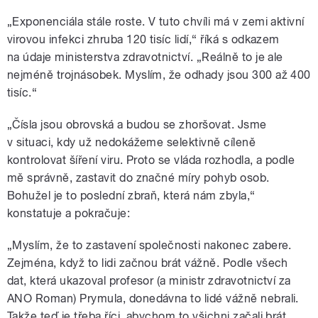
„Exponenciála stále roste. V tuto chvíli má v zemi aktivní
virovou infekci zhruba 120 tisíc lidí,“ říká s odkazem
na údaje ministerstva zdravotnictví. „Reálně to je ale
nejméně trojnásobek. Myslím, že odhady jsou 300 až 400
tisíc.“
„Čísla jsou obrovská a budou se zhoršovat. Jsme
v situaci, kdy už nedokážeme selektivně cíleně
kontrolovat šíření viru. Proto se vláda rozhodla, a podle
mě správně, zastavit do značné míry pohyb osob.
Bohužel je to poslední zbraň, která nám zbyla,“
konstatuje a pokračuje:
„Myslím, že to zastavení společnosti nakonec zabere.
Zejména, když to lidi začnou brát vážně. Podle všech
dat, která ukazoval profesor (a ministr zdravotnictví za
ANO Roman) Prymula, donedávna to lidé vážně nebrali.
Takže teď je třeba říci, abychom to všichni začali brát