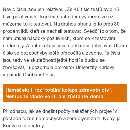
Navíc čísla jsou jen relativní. „Ze 40 tisíc testů bylo 15
tisíc pozitivních. To je mimochodem výborné, že už
můžeme tolik testovat. Na druhou stranu je to přes 30
procent lidí, kteří se nechali testovat. Svědčí to o tom, že
nám utíkají násobky pozitivních, které se k testování
nedostaly. A bohužel ani číslo obětí není definitivní. Úterní
číslo se bezpochyby ještě přepočítá a zvedne. Ta čísla
jsou tedy ve skutečnosti ještě horší a budou se
zhoršovat,“ upozorňuje prorektor Univerzity Karlovy
v pořadu Osobnost Plus.
Hamáček: Hrozí totální kolaps zdravotnictví.
Nemusíte vládě věřit, ale zůstaňte doma
Při odhadu, jak se dnešní počty nakažených projeví v
počtech těžce nemocných a zemřelých za tři týdny, je
Konvalinka opatrný.