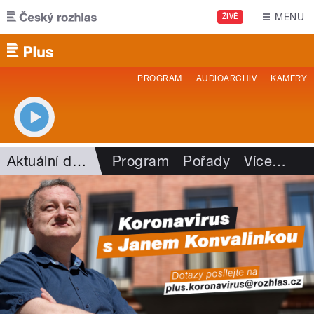
Přejít k hlavnímu obsahu
MENU
ŽIVĚ
PROGRAM
AUDIOARCHIV
KAMERY
Aktuální dění
Program
Pořady
Více
…