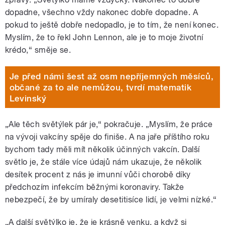
dopadne, všechno vždy nakonec dobře dopadne. A
pokud to ještě dobře nedopadlo, je to tím, že není konec.
Myslím, že to řekl John Lennon, ale je to moje životní
krédo,“ směje se.
Je před námi šest až osm nepříjemných měsíců,
občané za to ale nemůžou, tvrdí matematik
Levinský
„Ale těch světýlek pár je,“ pokračuje. „Myslím, že práce
na vývoji vakcíny spěje do finiše. A na jaře příštího roku
bychom tady měli mít několik účinných vakcín. Další
světlo je, že stále více údajů nám ukazuje, že několik
desítek procent z nás je imunní vůči chorobě díky
předchozím infekcím běžnými koronaviry. Takže
nebezpečí, že by umíraly desetitisíce lidí, je velmi nízké.“
„A další světýlko je, že je krásně venku, a když si