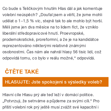
Co bude s Teličkovým hnutím Hlas dál a jak komentuje
volební neúspěch? „Doufal jsem a věřil, že jsme mohli
udělat o 1−1,5 % víc, stejně tak to ale mohlo být horší.
Měli jsme jen dva měsíce na to lidem říct, že vzniklo
liberální středopravicové hnutí. Proevropské,
prodemokratické, proreformní, a že je na kandidátce
reprezentováno některými relativně známými
osobnostmi. Čas nám ale nahrál hlasy 56 tisíc lidí, což
odpovídá tomu, co bylo v reálu možné,“ odpovídá.
HLASUJTE: Jste spokojeni s výsledky voleb?
Hlavní cíle Hlasu prý ale teď leží v domácí politice.
„Potvrzuji, že setrváme a půjdeme za svými cíli.“ Pro
příští volební rok prý ještě musí zvážit své kapacitní i