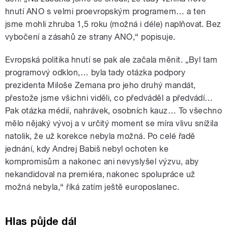
hnutí ANO s velmi proevropským programem… a ten
jsme mohli zhruba 1,5 roku (možná i déle) naplňovat. Bez
vybočení a zásahů ze strany ANO,“ popisuje.
Evropská politika hnutí se pak ale začala měnit. „Byl tam
programový odklon,… byla tady otázka podpory
prezidenta Miloše Zemana pro jeho druhý mandát,
přestože jsme všichni viděli, co předváděl a předvádí…
Pak otázka médií, nahrávek, osobních kauz… To všechno
mělo nějaký vývoj a v určitý moment se míra vlivu snížila
natolik, že už korekce nebyla možná. Po celé řadě
jednání, kdy Andrej Babiš nebyl ochoten ke
kompromisům a nakonec ani nevyslyšel výzvu, aby
nekandidoval na premiéra, nakonec spolupráce už
možná nebyla,“ říká zatím ještě europoslanec.
Hlas půjde dál