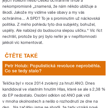
jejich volební heslo Česko ochráníme tvrdě a
nekompromisně „znamená, že nám někdo ubližuje a
škodí. Jakože my vidíme vaše obavy a my vás
ochráníme… A SPD? To je s prominutím už náckovská
politika. Z mého pohledu tyto dva subjekty, bohužel,
uspěly. Ale nabízejí do budoucna slepou uličku.“ Víc říct
nechtěl, protože by prý bylo nefér je v nepřítomnosti
jakkoli víc komentovat.
Petr Holub: Populistická revoluce neproběhla.
Co se tedy stalo?
Telička byl v roce 2014 zvolený za hnutí ANO. Dnes
kandidoval ve vlastním hnutím Hlas, které se ale s 2,38 %
do EP nedostalo. Osobní odklon od ANO pak vidí
v mnoha okolnostech a nešlo o rozhodnutí ze dne na
den. „Na začátku jsme se shodli, že tady vzniká nové