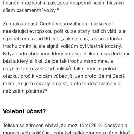
finanční možnosti a pak „jsou nesporně naším hlavním
cílem parlamentní volby.“
Za malou účastí Čechů v eurovolbách Telička vidí
neexistující evropskou politiku ze stany našich vlád, ale
s počátkem už od 90. let. „Jak šel čas, tak se rétorika
trochu změnila, ale signál voličům byl vlastně totožný.
Když budu občanem, který neřeší politiku na každodenní
bázi a který si říká, že jde tak trochu mimo mne, a
uslyším tento vzkaz od politiků, tak si musím položit
otázku, proč k volbám vůbec jít. Jen proto, že mi Babiš
řekne, že je to skvělý projekt, protože dostáváme víc,
než zatím platíme?“
Volební účast?
Telička se zároveň obává, že mezi těmi 28 % českých a
moravských voličů je „bohužel velké procento těch, kteří