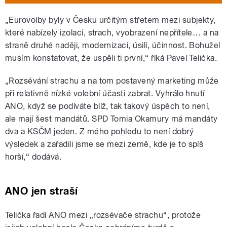
„Eurovolby byly v Česku určitým střetem mezi subjekty,
které nabízely izolaci, strach, vyobrazení nepřítele… a na
straně druhé naději, modernizaci, úsilí, účinnost. Bohužel
musím konstatovat, že uspěli ti první,“ říká Pavel Telička.
„Rozsévání strachu a na tom postavený marketing může
při relativně nízké volební účasti zabrat. Vyhrálo hnutí
ANO, když se podíváte blíž, tak takový úspěch to není,
ale mají šest mandátů. SPD Tomia Okamury má mandáty
dva a KSČM jeden. Z mého pohledu to není dobrý
výsledek a zařadili jsme se mezi země, kde je to spíš
horší,“ dodává.
ANO jen straší
Telička řadí ANO mezi „rozsévače strachu“, protože