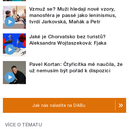
Vzmuž se? Muži hledají nové vzory,
manosféra je passé jako leninismus,
tvrdí Jarkovská, Maňák a Petr
Jaké je Chorvatsko bez turistů?
Aleksandra Wojtaszeková: Fjaka
Pavel Kortan: Čtyřicítka mě naučila, že
už nemusím být pořád k dispozici
Jak nás naladíte na DABu
VÍCE O TÉMATU