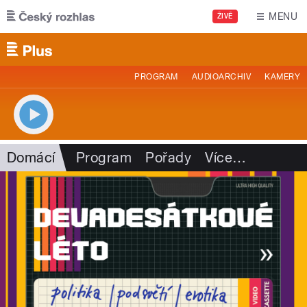
Přejít k hlavnímu obsahu
MENU
ŽIVĚ
PROGRAM
AUDIOARCHIV
KAMERY
Domácí
Program
Pořady
Více
…