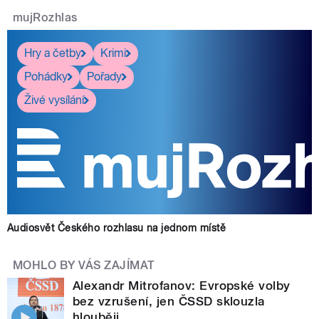
mujRozhlas
Hry a četby
Krimi
Pohádky
Pořady
Živé vysílání
Audiosvět Českého rozhlasu na jednom místě
MOHLO BY VÁS ZAJÍMAT
Alexandr Mitrofanov: Evropské volby
bez vzrušení, jen ČSSD sklouzla
hlouběji