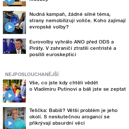
Nudná kampaň, žádné silné téma,
strany nemobilizují voliče. Koho zajímají
evropské volby?
Eurovolby vyhrálo ANO před ODS a
Piráty. V zahraničí ztratili centristé a
posílili euroskeptici
NEJPOSLOUCHANĚJŠÍ
Vše, co jste kdy chtěli vědět
o Vladimiru Putinovi a báli jste se zeptat
Telička: Babiš? Větší problém je jeho
okolí. S neskutečnou arogancí se
přikrývají absurdní věci