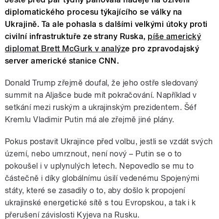
diplomatického procesu týkajícího se války na
Ukrajině. Ta ale pohasla s dalšími velkými útoky proti
civilní infrastruktuře ze strany Ruska,
píše americký
diplomat Brett McGurk v analýz
e pro zpravodajský
server americké stanice CNN.
Donald Trump zřejmě doufal, že jeho ostře sledovaný
summit na Aljašce bude mít pokračování. Například v
setkání mezi ruským a ukrajinským prezidentem. Šéf
Kremlu Vladimir Putin má ale zřejmě jiné plány.
Pokus postavit Ukrajince před volbu, jestli se vzdát svých
území, nebo umrznout, není nový – Putin se o to
pokoušel i v uplynulých letech. Nepovedlo se mu to
částečně i díky globálnímu úsilí vedenému Spojenými
státy, které se zasadily o to, aby došlo k propojení
ukrajinské energetické sítě s tou Evropskou, a tak i k
přerušení závislosti Kyjeva na Rusku.