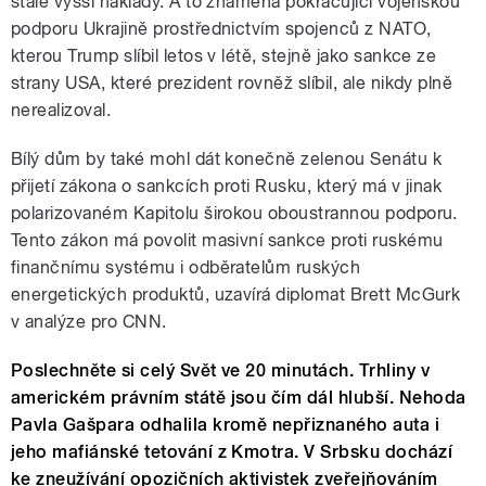
stále vyšší náklady. A to znamená pokračující vojenskou
podporu Ukrajině prostřednictvím spojenců z NATO,
kterou Trump slíbil letos v létě, stejně jako sankce ze
strany USA, které prezident rovněž slíbil, ale nikdy plně
nerealizoval.
Bílý dům by také mohl dát konečně zelenou Senátu k
přijetí zákona o sankcích proti Rusku, který má v jinak
polarizovaném Kapitolu širokou oboustrannou podporu.
Tento zákon má povolit masivní sankce proti ruskému
finančnímu systému i odběratelům ruských
energetických produktů, uzavírá diplomat Brett McGurk
v analýze pro CNN.
Poslechněte si celý Svět ve 20 minutách. Trhliny v
americkém právním státě jsou čím dál hlubší. Nehoda
Pavla Gašpara odhalila kromě nepřiznaného auta i
jeho mafiánské tetování z Kmotra. V Srbsku dochází
ke zneužívání opozičních aktivistek zveřejňováním