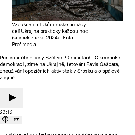
Vzdušným útokům ruské armády
čelí Ukrajina prakticky každou noc
(snímek z roku 2024) | Foto:
Profimedia
Poslechněte si celý Svět ve 20 minutách. O americké
demokracii, zimě na Ukrajině, tetování Pavla Gašpara,
zneužívání opozičních aktivistek v Srbsku a o spálové
angíně
23:12
Ještě před pár týdny panovala naděje na oživení