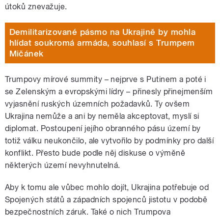
útoků znevažuje.
Demilitarizované pásmo na Ukrajině by mohla
hlídat soukromá armáda, souhlasí s Trumpem
Mičánek
Trumpovy mírové summity – nejprve s Putinem a poté i
se Zelenským a evropskými lídry – přinesly přinejmenším
vyjasnění ruských územních požadavků. Ty ovšem
Ukrajina nemůže a ani by neměla akceptovat, myslí si
diplomat. Postoupení jejího obranného pásu území by
totiž válku neukončilo, ale vytvořilo by podmínky pro další
konflikt. Přesto bude podle něj diskuse o výměně
některých území nevyhnutelná.
Aby k tomu ale vůbec mohlo dojít, Ukrajina potřebuje od
Spojených států a západních spojenců jistotu v podobě
bezpečnostních záruk. Také o nich Trumpova