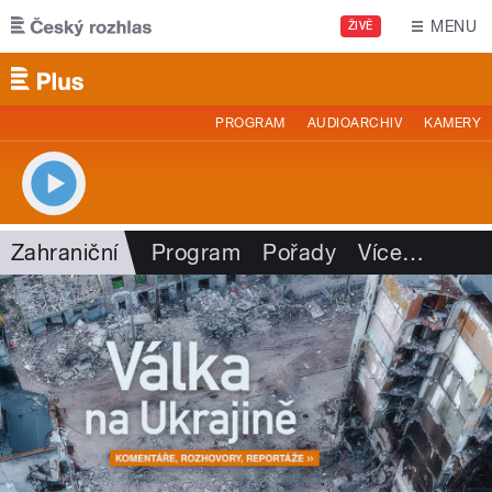
Přejít k hlavnímu obsahu
MENU
ŽIVĚ
PROGRAM
AUDIOARCHIV
KAMERY
Zahraniční
Program
Pořady
Více
…