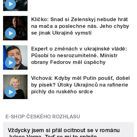
Kličko: Snad si Zelenskyj nebude hrát
na mača a poslechne nás. Jeho chyby
se jinak Ukrajině vymstí
Expert o změnách v ukrajinské vládě:
Působí to nesrozumitelně. Ministr
obrany Fedorov měl úspěchy
Víchová: Kdyby měl Putin poušť, došel
by písek? Útoky Ukrajinců na rafinerie
píchly do ruského srdce
E-SHOP ČESKÉHO ROZHLASU
Vždycky jsem si přál ocitnout se v románu
Julese Verna. Teď se mi to splnilo.