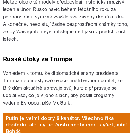
Meteorologické modely předpovídají historicky mrazivý
leden a únor. Rusko navíc během letošního roku za
podpory Íránu výrazně zvýšilo své zásoby dronů a raket.
A konečně, neexistují žádné bezprostřední známky toho,
že by Washginton vyvinul stejné úsilí jako v předchozích
letech.
Ruské útoky za Trumpa
Vzhledem k tomu, že diplomatické snahy prezidenta
Trumpa nepřinesly své ovoce, měli bychom doufat, že
Bílý dům aktuálně upravuje svůj kurz a připravuje se
udělat vše, co je v jeho silách, aby posílil programy
vedené Evropou, píše McGurk.
Putin je velmi dobrý šikanátor. Všechno říká
dopředu, ale my ho často nechceme slyšet, míní
Boháč