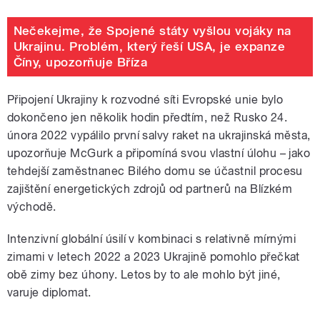
Nečekejme, že Spojené státy vyšlou vojáky na
Ukrajinu. Problém, který řeší USA, je expanze
Číny, upozorňuje Bříza
Připojení Ukrajiny k rozvodné síti Evropské unie bylo
dokončeno jen několik hodin předtím, než Rusko 24.
února 2022 vypálilo první salvy raket na ukrajinská města,
upozorňuje McGurk a připomíná svou vlastní úlohu – jako
tehdejší zaměstnanec Bilého domu se účastnil procesu
zajištění energetických zdrojů od partnerů na Blízkém
východě.
Intenzivní globální úsilí v kombinaci s relativně mírnými
zimami v letech 2022 a 2023 Ukrajině pomohlo přečkat
obě zimy bez úhony. Letos by to ale mohlo být jiné,
varuje diplomat.