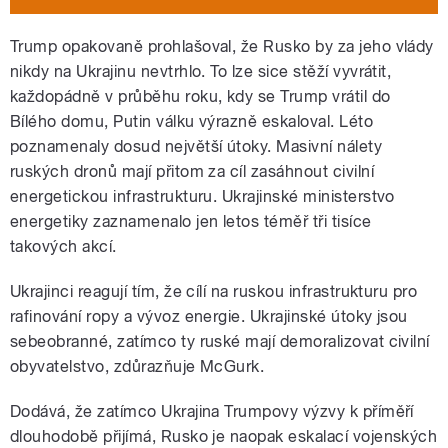
Trump opakovaně prohlašoval, že Rusko by za jeho vlády
nikdy na Ukrajinu nevtrhlo. To lze sice stěží vyvrátit,
každopádně v průběhu roku, kdy se Trump vrátil do
Bílého domu, Putin válku výrazně eskaloval. Léto
poznamenaly dosud největší útoky. Masivní nálety
ruských dronů mají přitom za cíl zasáhnout civilní
energetickou infrastrukturu. Ukrajinské ministerstvo
energetiky zaznamenalo jen letos téměř tři tisíce
takových akcí.
Ukrajinci reagují tím, že cílí na ruskou infrastrukturu pro
rafinování ropy a vývoz energie. Ukrajinské útoky jsou
sebeobranné, zatímco ty ruské mají demoralizovat civilní
obyvatelstvo, zdůrazňuje McGurk.
Dodává, že zatímco Ukrajina Trumpovy výzvy k příměří
dlouhodobě přijímá, Rusko je naopak eskalací vojenských