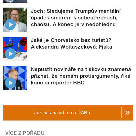
Joch: Sledujeme Trumpův mentální
úpadek směrem k sebestřednosti,
chaosu. A konec je v nedohlednu
Jaké je Chorvatsko bez turistů?
Aleksandra Wojtaszeková: Fjaka
Nepustit novináře na tiskovku znamená
přiznat, že nemám protiargumenty, říká
končící reportér BBC
Jak nás naladíte na DABu
VÍCE Z POŘADU