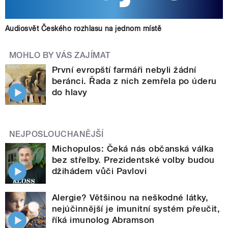
Audiosvět Českého rozhlasu na jednom místě
MOHLO BY VÁS ZAJÍMAT
První evropští farmáři nebyli žádní
beránci. Řada z nich zemřela po úderu
do hlavy
NEJPOSLOUCHANĚJŠÍ
Michopulos: Čeká nás občanská válka
bez střelby. Prezidentské volby budou
džihádem vůči Pavlovi
Alergie? Většinou na neškodné látky,
nejúčinnější je imunitní systém přeučit,
říká imunolog Abramson