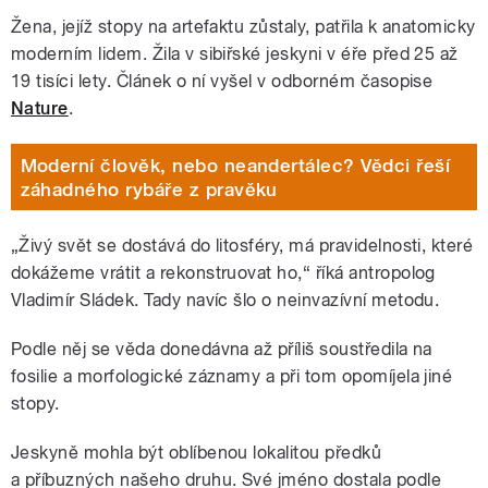
Žena, jejíž stopy na artefaktu zůstaly, patřila k anatomicky
moderním lidem. Žila v sibiřské jeskyni v éře před 25 až
19 tisíci lety. Článek o ní vyšel v odborném časopise
Nature
.
Moderní člověk, nebo neandertálec? Vědci řeší
záhadného rybáře z pravěku
„Živý svět se dostává do litosféry, má pravidelnosti, které
dokážeme vrátit a rekonstruovat ho,“ říká antropolog
Vladimír Sládek. Tady navíc šlo o neinvazívní metodu.
Podle něj se věda donedávna až příliš soustředila na
fosilie a morfologické záznamy a při tom opomíjela jiné
stopy.
Jeskyně mohla být oblíbenou lokalitou předků
a příbuzných našeho druhu. Své jméno dostala podle