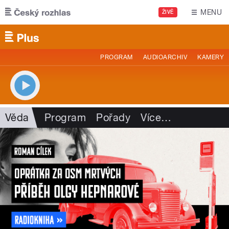
Přejít k hlavnímu obsahu
MENU
ŽIVĚ
PROGRAM
AUDIOARCHIV
KAMERY
Věda
Program
Pořady
Více
…