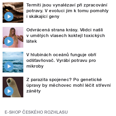
Termiti jsou vynalézaví při zpracování
potravy. V evoluci jim k tomu pomohly
i skákající geny
Odvrácená strana krásy. Vědci našli
v umělých vlasech koktejl toxických
látek
V hlubinách oceánů funguje obří
odšťavňovač. Vyrábí potravu pro
mikroby
Z parazita spojenec? Po genetické
úpravy by měchovec mohl léčit střevní
záněty
E-SHOP ČESKÉHO ROZHLASU