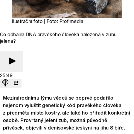
Ilustrační foto | Foto: Profimedia
Co odhalila DNA pravěkého člověka nalezená v zubu
jelena?
25:49
Mezinárodnímu týmu vědců se poprvé podařilo
nejenom vyluštit genetický kód pravěkého člověka
z předmětu místo kostry, ale také ho přiřadit konkrétní
osobě. Provrtaný jelení zub, možná původně
přívěsek, objevili v denisovské jeskyni na jihu Sibiře.