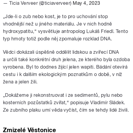
— Ticia Verveer (@ticiaverveer)
May 4, 2023
„Jde-li o zub nebo kost, je to pro uchování stop
vhodnější než u jiného materiálu. Je v nich hodně
hydroxypatitu,“ vysvětluje antropolog Lukáš Friedl. Tento
typ hmoty totiž podle něj zpomaluje rozklad DNA.
Vědci dokázali úspěšně oddělit lidskou a zvířecí DNA
a určili také konkrétní druh jelena, ze kterého byla ozdoba
vyrobena. Byl to dodnes žijící jelen wapiti. Bádání otevírá
cestu i k dalším ekologickým poznatkům o době, v níž
žena a jelen žili.
„Dokážeme ji rekonstruovat i ze sedimentů, pylu nebo
kosterních pozůstatků zvířat,“ popisuje Vladimír Sládek.
Ze zubního plaku umí věda vyčíst, čím se tehdy lidé živili.
Zmizelé Věstonice