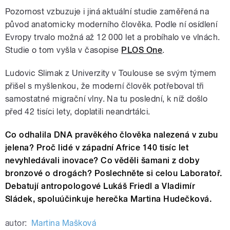
Pozornost vzbuzuje i jiná aktuální studie zaměřená na
původ anatomicky moderního člověka. Podle ní osídlení
Evropy trvalo možná až 12 000 let a probíhalo ve vlnách.
Studie o tom vyšla v časopise
PLOS One
.
Ludovic Slimak z Univerzity v Toulouse se svým týmem
přišel s myšlenkou, že moderní člověk potřeboval tři
samostatné migrační vlny. Na tu poslední, k níž došlo
před 42 tisíci lety, doplatili neandrtálci.
Co odhalila DNA pravěkého člověka nalezená v zubu
jelena? Proč lidé v západní Africe 140 tisíc let
nevyhledávali inovace? Co věděli šamani z doby
bronzové o drogách? Poslechněte si celou Laboratoř.
Debatují antropologové Lukáš Friedl a Vladimír
Sládek, spoluúčinkuje herečka Martina Hudečková.
autor:
Martina Mašková