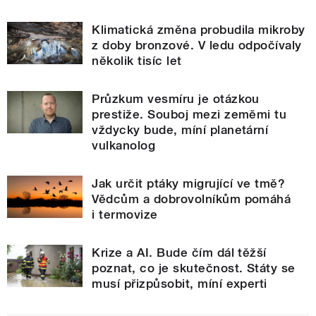
Klimatická změna probudila mikroby
z doby bronzové. V ledu odpočívaly
několik tisíc let
Průzkum vesmíru je otázkou
prestiže. Souboj mezi zeměmi tu
vždycky bude, míní planetární
vulkanolog
Jak určit ptáky migrující ve tmě?
Vědcům a dobrovolníkům pomáhá
i termovize
Krize a AI. Bude čím dál těžší
poznat, co je skutečnost. Státy se
musí přizpůsobit, míní experti