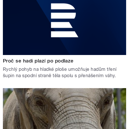
Proč se hadi plazí po podlaze
Rychlý pohyb na hladké ploše umožňuje hadům tření
šupin na spodní straně těla spolu s přenášením váhy.