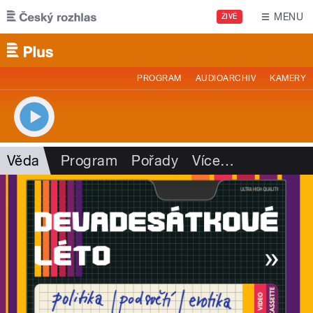
Přejít k hlavnímu obsahu
MENU
ŽIVĚ
PROGRAM
AUDIOARCHIV
KAMERY
Věda
Program
Pořady
Více
…