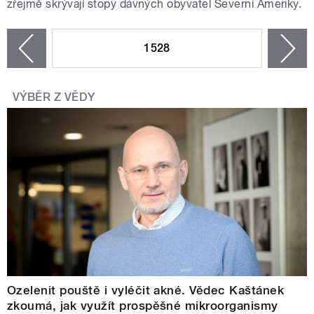
zřejmě skrývají stopy dávných obyvatel Severní Ameriky.
STRÁNKY
1528
n
zí
VÝBĚR Z VĚDY
Ozelenit pouště i vyléčit akné. Vědec Kaštánek
zkoumá, jak využít prospěšné mikroorganismy