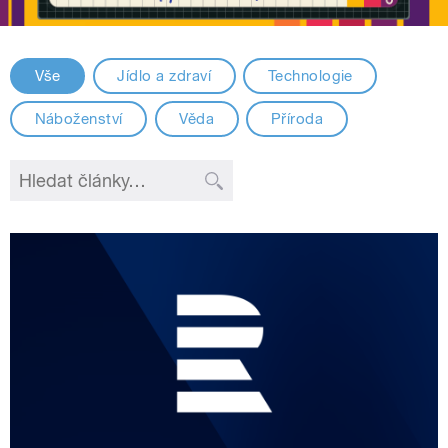
Vše
Jídlo a zdraví
Technologie
Náboženství
Věda
Příroda