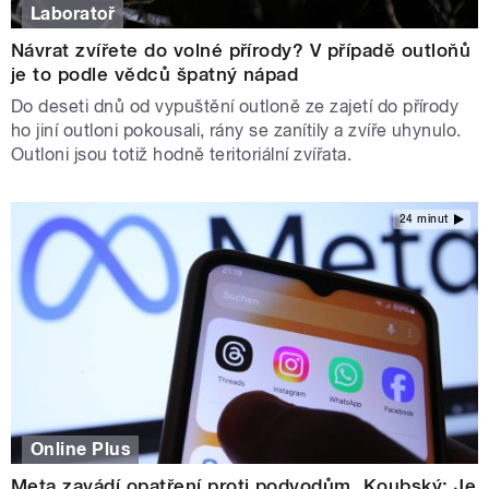
Laboratoř
Návrat zvířete do volné přírody? V případě outloňů
je to podle vědců špatný nápad
Do deseti dnů od vypuštění outloně ze zajetí do přírody
ho jiní outloni pokousali, rány se zanítily a zvíře uhynulo.
Outloni jsou totiž hodně teritoriální zvířata.
24 minut
Online Plus
Meta zavádí opatření proti podvodům. Koubský: Je