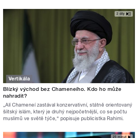
2 díly
Vertikála
Blízký východ bez Chameneího. Kdo ho může
nahradit?
„Alí Chameneí zastával konzervativní, státně orientovaný
šíitský islám, který je druhý nejpočetnější, co se počtu
muslimů ve světě týče,“ popisuje publicistka Rahimi.
25 minut