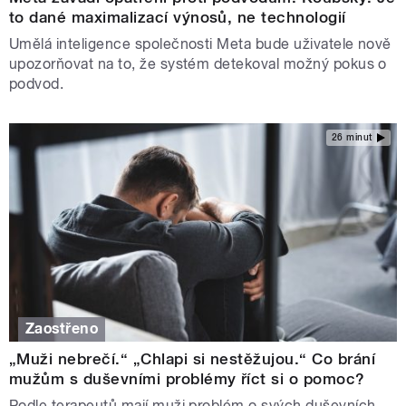
to dané maximalizací výnosů, ne technologií
Umělá inteligence společnosti Meta bude uživatele nově
upozorňovat na to, že systém detekoval možný pokus o
podvod.
26 minut
Zaostřeno
„Muži nebrečí.“ „Chlapi si nestěžujou.“ Co brání
mužům s duševními problémy říct si o pomoc?
Podle terapeutů mají muži problém o svých duševních