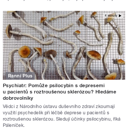
4 minuty
Ranní Plus
Psychiatr: Pomůže psilocybin s depresemi
u pacientů s roztroušenou sklerózou? Hledáme
dobrovolníky
Vědci z Národního ústavu duševního zdraví zkoumají
využití psychedelik při léčbě deprese u pacientů s
roztroušenou sklerózou. Sledují účinky psilocybinu, říká
Páleníček.