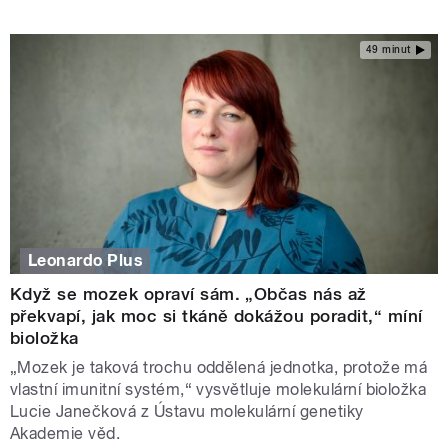
49 minut
Leonardo Plus
Když se mozek opraví sám. „Občas nás až
překvapí, jak moc si tkáně dokážou poradit,“ míní
bioložka
„Mozek je taková trochu oddělená jednotka, protože má
vlastní imunitní systém,“ vysvětluje molekulární bioložka
Lucie Janečková z Ústavu molekulární genetiky
Akademie věd.