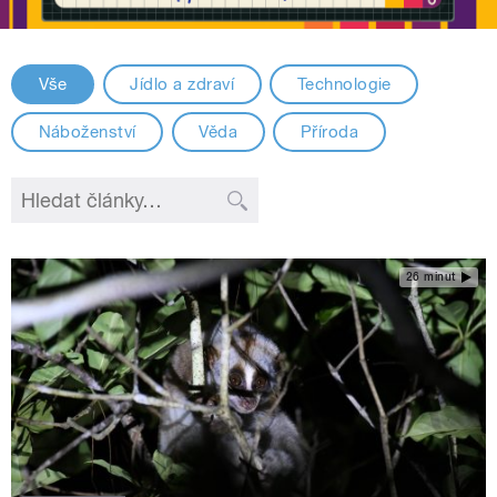
Vše
Jídlo a zdraví
Technologie
Náboženství
Věda
Příroda
26 minut