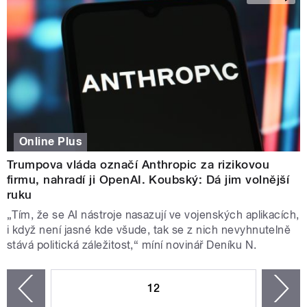
Online Plus
Trumpova vláda označí Anthropic za rizikovou
firmu, nahradí ji OpenAI. Koubský: Dá jim volnější
ruku
„Tím, že se AI nástroje nasazují ve vojenských aplikacích,
i když není jasné kde všude, tak se z nich nevyhnutelně
stává politická záležitost,“ míní novinář Deníku N.
STRÁNKY
12
n
zí