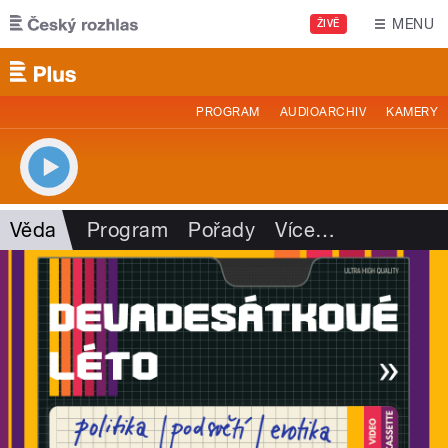
Přejít k hlavnímu obsahu
MENU
ŽIVĚ
PROGRAM
AUDIOARCHIV
KAMERY
Věda
Program
Pořady
Více
…