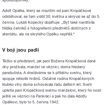
spolubojovníky.
Adolf Opálka, který se mezitím od paní Kropáčkové
odstěhoval, se tam vrátil 30. května a skrýval se až do 5.
června. Lukáš Kopecký doplňuje: „Byt také navštívila
hlídka četníků s fotografiemi předmětů doličných z
atentátu, ale na skrytého Opálku nepřišli.“
V boji jsou padlí
Těžko si představit, jak paní Božena Kropáčková dané
dny prožívala, manžel ve věznici, doma hledaný
parašutista. A dostáváme se k příběhu svetru, který
spojuje několik hrdinů. Ostatně rodina Kropáčkových
klubko vlny doma schovávala řadu dalších let. Svetr
upletla paní Kropáčková svému manželovi, který ho nosil
ještě ve věznici na Pankráci a pak ho dala Adolfu
Opálkovi, bylo to 5. června 1942.