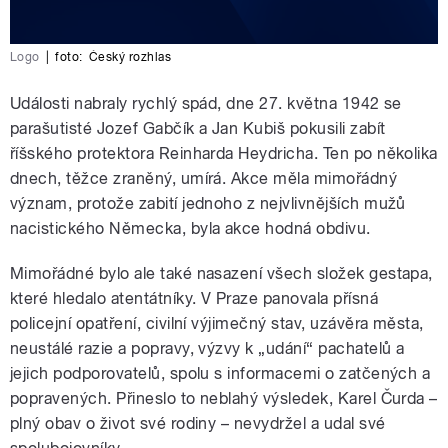
Logo
|
foto:
Český rozhlas
Události nabraly rychlý spád, dne 27. května 1942 se
parašutisté Jozef Gabčík a Jan Kubiš pokusili zabít
říšského protektora Reinharda Heydricha. Ten po několika
dnech, těžce zraněný, umírá. Akce měla mimořádný
význam, protože zabití jednoho z nejvlivnějších mužů
nacistického Německa, byla akce hodná obdivu.
Mimořádné bylo ale také nasazení všech složek gestapa,
které hledalo atentátníky. V Praze panovala přísná
policejní opatření, civilní výjimečný stav, uzávěra města,
neustálé razie a popravy, výzvy k „udání“ pachatelů a
jejich podporovatelů, spolu s informacemi o zatčených a
popravených. Přineslo to neblahý výsledek, Karel Čurda –
plný obav o život své rodiny – nevydržel a udal své