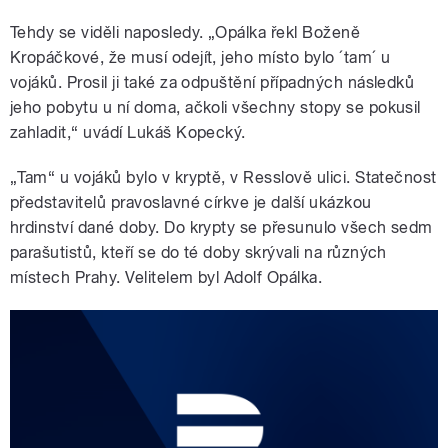
Tehdy se viděli naposledy. „Opálka řekl Boženě
Kropáčkové, že musí odejít, jeho místo bylo ´tam´ u
vojáků. Prosil ji také za odpuštění případných následků
jeho pobytu u ní doma, ačkoli všechny stopy se pokusil
zahladit,“ uvádí Lukáš Kopecký.
„Tam“ u vojáků bylo v kryptě, v Resslově ulici. Statečnost
představitelů pravoslavné církve je další ukázkou
hrdinství dané doby. Do krypty se přesunulo všech sedm
parašutistů, kteří se do té doby skrývali na různých
místech Prahy. Velitelem byl Adolf Opálka.