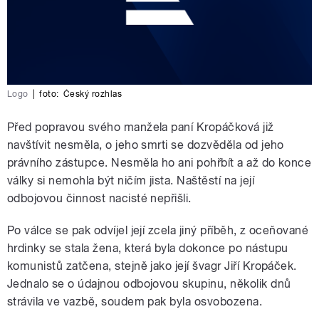
Logo
|
foto:
Český rozhlas
Před popravou svého manžela paní Kropáčková již
navštívit nesměla, o jeho smrti se dozvěděla od jeho
právního zástupce. Nesměla ho ani pohřbít a až do konce
války si nemohla být ničím jista. Naštěstí na její
odbojovou činnost nacisté nepřišli.
Po válce se pak odvíjel její zcela jiný příběh, z oceňované
hrdinky se stala žena, která byla dokonce po nástupu
komunistů zatčena, stejně jako její švagr Jiří Kropáček.
Jednalo se o údajnou odbojovou skupinu, několik dnů
strávila ve vazbě, soudem pak byla osvobozena.