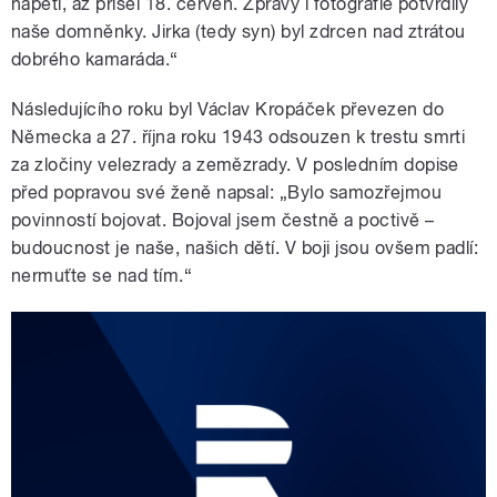
napětí, až přišel 18. červen. Zprávy i fotografie potvrdily
naše domněnky. Jirka (tedy syn) byl zdrcen nad ztrátou
dobrého kamaráda.“
Následujícího roku byl Václav Kropáček převezen do
Německa a 27. října roku 1943 odsouzen k trestu smrti
za zločiny velezrady a zemězrady. V posledním dopise
před popravou své ženě napsal: „Bylo samozřejmou
povinností bojovat. Bojoval jsem čestně a poctivě –
budoucnost je naše, našich dětí. V boji jsou ovšem padlí:
nermuťte se nad tím.“