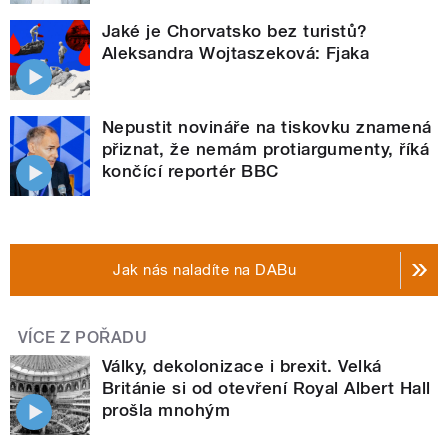
Jaké je Chorvatsko bez turistů?
Aleksandra Wojtaszeková: Fjaka
Nepustit novináře na tiskovku znamená
přiznat, že nemám protiargumenty, říká
končící reportér BBC
Jak nás naladíte na DABu
VÍCE Z POŘADU
Války, dekolonizace i brexit. Velká
Británie si od otevření Royal Albert Hall
prošla mnohým