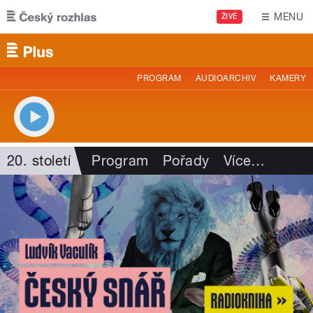
Přejít k hlavnímu obsahu
MENU
ŽIVĚ
PROGRAM
AUDIOARCHIV
KAMERY
20. století
Program
Pořady
Více
…