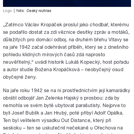
Logo
|
foto:
Český rozhlas
„Zatímco Václav Kropáček proslul jako chodbař, kterému
se podařilo dostat za zdi věznice desítky zpráv a motáků,
důležitých pro domácí odboj, na druhém břehu Vltavy se
na jaře 1942 začal odehrávat příběh, který se z dnešního
pohledu klidných mírových časů zdá naprosto
neuvěřitelný,“ uvádí historik Lukáš Kopecký, host pořadu
a autor studie Božena Kropáčková – neobyčejný osud
obyčejné ženy.
Na jaře roku 1942 se na ni prostřednictvím její kamarádky
obrátil odbojář Jan Zelenka Hajský s prosbou: zda by
nemohla ve svém bytě ubytovat parašutisty. Nejprve to
byli Josef Bublík a Jan Hrubý, poté přibyl Adolf Opálka.
Ten byl velitelem výsadku Out Distance, který při
seskoku – ten se uskutečnil nečekaně u Ořechova na