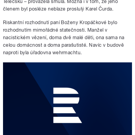
Telečsku – provázela smůla. Možná i v tom, že jeho
členem byl posléze neblaze proslulý Karel Čurda.
Riskantní rozhodnutí paní Boženy Kropáčkové bylo
rozhodnutím mimořádné statečnosti. Manžel v
nacistickém vězení, doma dvě malé děti, ona sama na
celou domácnost a doma parašutisté. Navíc v budově
naproti byla úřadovna wehrmachtu.