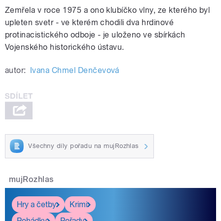
Zemřela v roce 1975 a ono klubíčko vlny, ze kterého byl
upleten svetr - ve kterém chodili dva hrdinové
protinacistického odboje - je uloženo ve sbírkách
Vojenského historického ústavu.
autor:
Ivana Chmel Denčevová
Všechny díly pořadu na mujRozhlas
mujRozhlas
Hry a četby
Krimi
Pohádky
Pořady