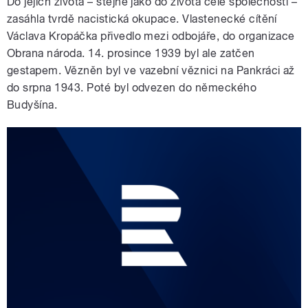
Do jejich života – stejně jako do života celé společnosti –
zasáhla tvrdě nacistická okupace. Vlastenecké cítění
Václava Kropáčka přivedlo mezi odbojáře, do organizace
Obrana národa. 14. prosince 1939 byl ale zatčen
gestapem. Vězněn byl ve vazební věznici na Pankráci až
do srpna 1943. Poté byl odvezen do německého
Budyšína.