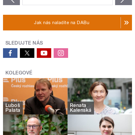
Jak nás naladíte na DABu
SLEDUJTE NÁS
KOLEGOVÉ
Luboš
Renata
Palata
Kalenská