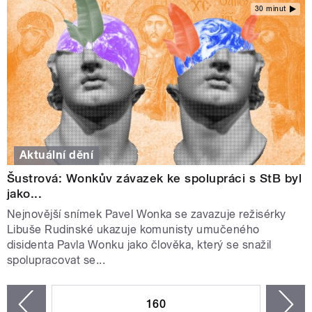
30 minut
Aktuální dění
Šustrová: Wonkův závazek ke spolupráci s StB byl
jako...
Nejnovější snímek Pavel Wonka se zavazuje režisérky
Libuše Rudinské ukazuje komunisty umučeného
disidenta Pavla Wonku jako člověka, který se snažil
spolupracovat se...
STRÁNKY
160
n
zí