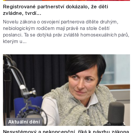
Registrované partnerství dokázalo, že děti
zvládne, tvrdí...
Novelu zákona o osvojení partnerova dítěte druhým,
nebiologickým rodičem mají právě na stole čeští
poslanci. Ta se dotýká práv zvláště homosexuálních párů,
kterým u...
Aktuální dění
Nesystémový a nekoncepční, říká k návrhu zákona