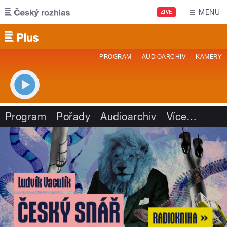
Přejít k hlavnímu obsahu
MENU
ŽIVĚ
PROGRAM
AUDIOARCHIV
KAMERY
Program
Pořady
Audioarchiv
Více
…