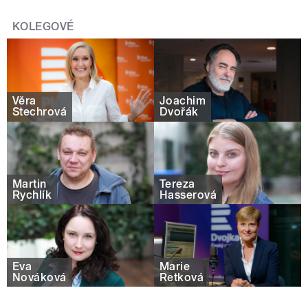
KOLEGOVÉ
Věra
Joachim
Štechrová
Dvořák
Martin
Tereza
Rychlík
Hasserová
Eva
Marie
Nováková
Retková