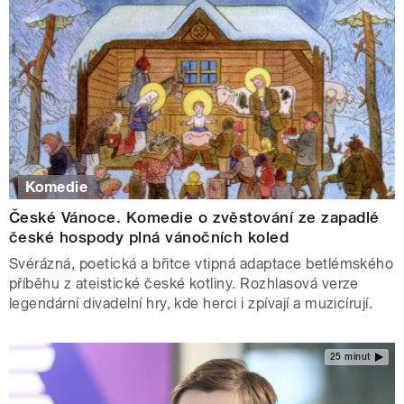
Komedie
České Vánoce. Komedie o zvěstování ze zapadlé
české hospody plná vánočních koled
Svérázná, poetická a břitce vtipná adaptace betlémského
příběhu z ateistické české kotliny. Rozhlasová verze
legendární divadelní hry, kde herci i zpívají a muzicírují.
25 minut