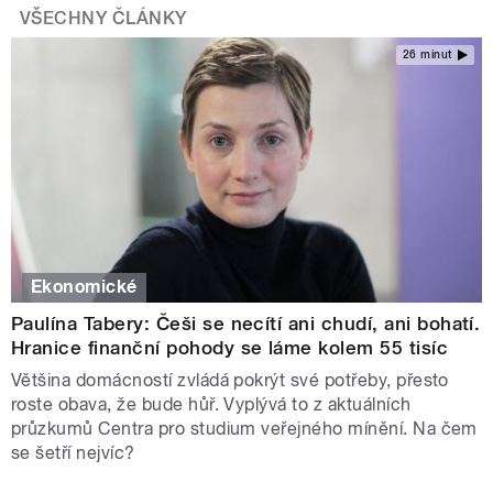
VŠECHNY ČLÁNKY
26 minut
Ekonomické
Paulína Tabery: Češi se necítí ani chudí, ani bohatí.
Hranice finanční pohody se láme kolem 55 tisíc
Většina domácností zvládá pokrýt své potřeby, přesto
roste obava, že bude hůř. Vyplývá to z aktuálních
průzkumů Centra pro studium veřejného mínění. Na čem
se šetří nejvíc?