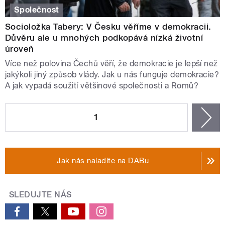
Společnost
Socioložka Tabery: V Česku věříme v demokracii.
Důvěru ale u mnohých podkopává nízká životní
úroveň
Více než polovina Čechů věří, že demokracie je lepší než
jakýkoli jiný způsob vlády. Jak u nás funguje demokracie?
A jak vypadá soužití většinové společnosti a Romů?
STRÁNKY
1
n
Jak nás naladíte na DABu
SLEDUJTE NÁS