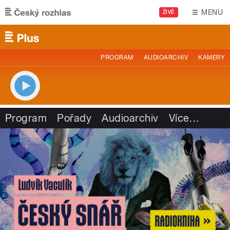
Přejít k hlavnímu obsahu
MENU
ŽIVĚ
PROGRAM
AUDIOARCHIV
KAMERY
Program
Pořady
Audioarchiv
Více
…