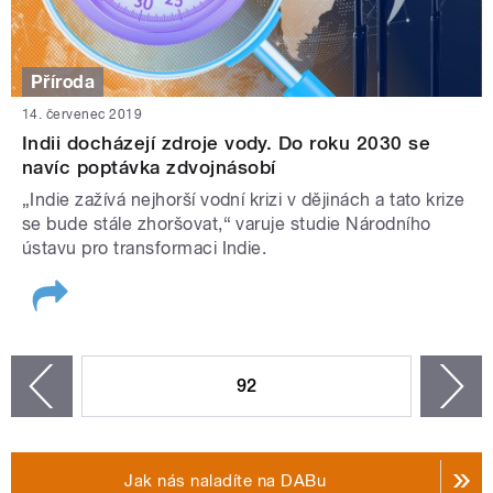
Příroda
14. červenec 2019
Indii docházejí zdroje vody. Do roku 2030 se
navíc poptávka zdvojnásobí
„Indie zažívá nejhorší vodní krizi v dějinách a tato krize
se bude stále zhoršovat,“ varuje studie Národního
ústavu pro transformaci Indie.
STRÁNKY
92
n
zí
Jak nás naladíte na DABu