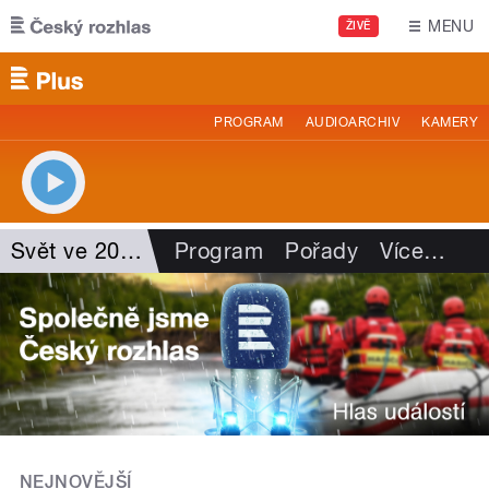
Přejít k hlavnímu obsahu
MENU
ŽIVĚ
PROGRAM
AUDIOARCHIV
KAMERY
Svět ve 20 minutách
Program
Pořady
Více
…
NEJNOVĚJŠÍ