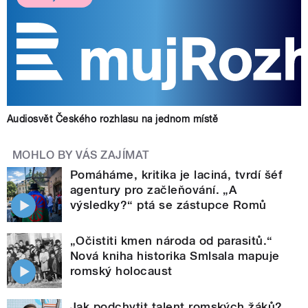
Audiosvět Českého rozhlasu na jednom místě
MOHLO BY VÁS ZAJÍMAT
Pomáháme, kritika je laciná, tvrdí šéf
agentury pro začleňování. „A
výsledky?“ ptá se zástupce Romů
„Očistiti kmen národa od parasitů.“
Nová kniha historika Smlsala mapuje
romský holocaust
Jak podchytit talent romských žáků?