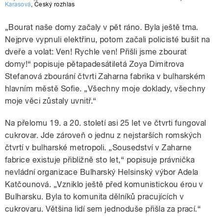
Karasová
,
Český rozhlas
„Bourat naše domy začaly v pět ráno. Byla ještě tma.
Nejprve vypnuli elektřinu, potom začali policisté bušit na
dveře a volat: Ven! Rychle ven! Přišli jsme zbourat
domy!“ popisuje pětapadesátiletá Zoya Dimitrova
Stefanová zbourání čtvrti Zaharna fabrika v bulharském
hlavním městě Sofie. „Všechny moje doklady, všechny
moje věci zůstaly uvnitř.“
Na přelomu 19. a 20. století asi 25 let ve čtvrti fungoval
cukrovar. Jde zároveň o jednu z nejstarších romských
čtvrtí v bulharské metropoli. „Sousedství v Zaharne
fabrice existuje přibližně sto let,“ popisuje právnička
nevládní organizace Bulharský Helsinský výbor Adela
Katčounová. „Vzniklo ještě před komunistickou érou v
Bulharsku. Byla to komunita dělníků pracujících v
cukrovaru. Většina lidí sem jednoduše přišla za prací.“