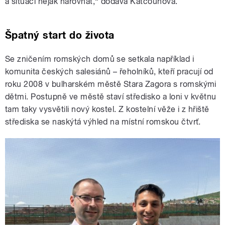
a situaci nějak narovnat,“ dodává Katčounová.
Špatný start do života
Se zničením romských domů se setkala například i
komunita českých salesiánů – řeholníků, kteří pracují od
roku 2008 v bulharském městě Stara Zagora s romskými
dětmi. Postupně ve městě staví středisko a loni v květnu
tam taky vysvětili nový kostel. Z kostelní věže i z hřiště
střediska se naskýtá výhled na místní romskou čtvrť.