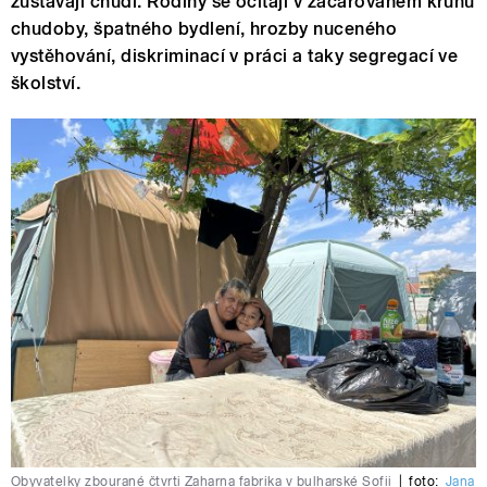
zůstávají chudí. Rodiny se ocitají v začarovaném kruhu
chudoby, špatného bydlení, hrozby nuceného
vystěhování, diskriminací v práci a taky segregací ve
školství.
Obyvatelky zbourané čtvrti Zaharna fabrika v bulharské Sofii
|
foto:
Jana