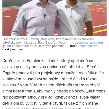
František Jeleček - bývalý projektový koordinátor salesiánského
střediska pro mládež ve Stare Zagoře + Veselin - s podporou salesiánů
se mu podařilo dostat ze špatných podmínek
|
foto:
Jana Karasová
,
Český rozhlas
Dobře ji zná i František Jeleček, který společně se
salesiány a taky se svou rodinou několik let ve Staré
Zagoře pracoval jako projektový manažer. Vysvětluje, že
v takovém sousedství se najdou různé části s různou
kvalitou života. V těch nejchudších dětem třeba chybí
zimní boty k tomu, aby mohly chodit do školy. „Já hrozně
rád používám takový příklad: kdybych vzal svoje vlastní
děti a oni by vyrostli v téhle čtvrti, tak se z nich stane