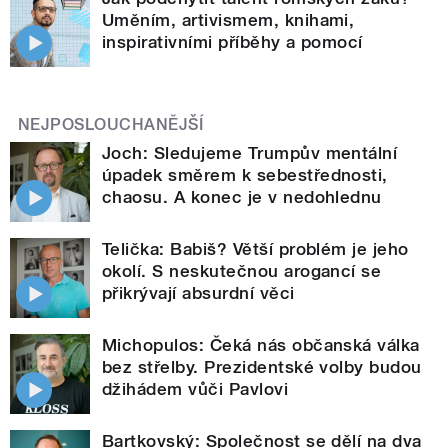
Uměním, artivismem, knihami,
inspirativními příběhy a pomocí
NEJPOSLOUCHANĚJŠÍ
Joch: Sledujeme Trumpův mentální
úpadek směrem k sebestřednosti,
chaosu. A konec je v nedohlednu
Telička: Babiš? Větší problém je jeho
okolí. S neskutečnou arogancí se
přikrývají absurdní věci
Michopulos: Čeká nás občanská válka
bez střelby. Prezidentské volby budou
džihádem vůči Pavlovi
Bartkovský: Společnost se dělí na dva