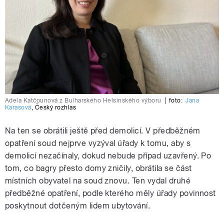
Adela Katčounová z Bulharského Helsinského výboru
|
foto:
Jana
Karasová
,
Český rozhlas
Na ten se obrátili ještě před demolicí. V předběžném
opatření soud nejprve vyzýval úřady k tomu, aby s
demolicí nezačínaly, dokud nebude případ uzavřený. Po
tom, co bagry přesto domy zničily, obrátila se část
místních obyvatel na soud znovu. Ten vydal druhé
předběžné opatření, podle kterého měly úřady povinnost
poskytnout dotčeným lidem ubytování.