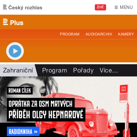
Přejít k hlavnímu obsahu
MENU
ŽIVĚ
PROGRAM
AUDIOARCHIV
KAMERY
Zahraniční
Program
Pořady
Více
…