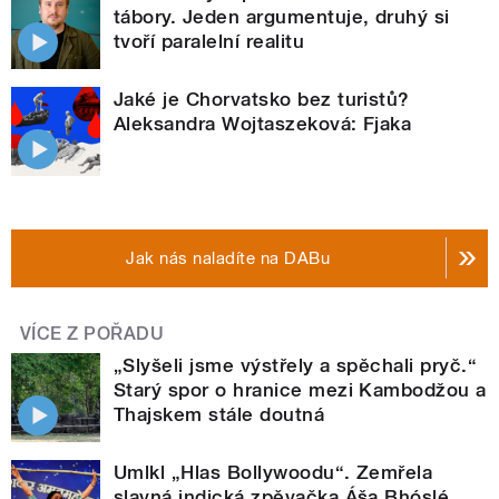
tábory. Jeden argumentuje, druhý si
tvoří paralelní realitu
Jaké je Chorvatsko bez turistů?
Aleksandra Wojtaszeková: Fjaka
Jak nás naladíte na DABu
VÍCE Z POŘADU
„Slyšeli jsme výstřely a spěchali pryč.“
Starý spor o hranice mezi Kambodžou a
Thajskem stále doutná
Umlkl „Hlas Bollywoodu“. Zemřela
slavná indická zpěvačka Áša Bhóslé