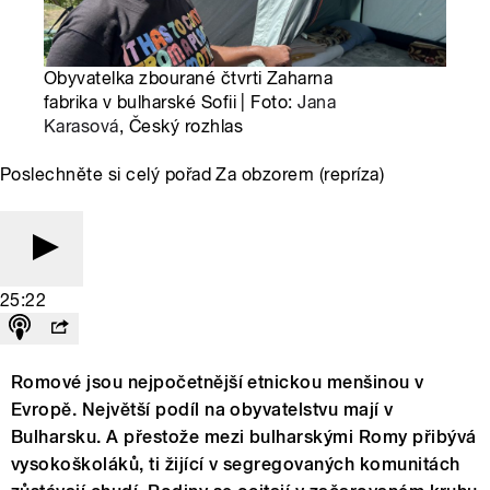
Obyvatelka zbourané čtvrti Zaharna
fabrika v bulharské Sofii | Foto:
Jana
Karasová
, Český rozhlas
Poslechněte si celý pořad Za obzorem (repríza)
25:22
Romové jsou nejpočetnější etnickou menšinou v
Evropě. Největší podíl na obyvatelstvu mají v
Bulharsku. A přestože mezi bulharskými Romy přibývá
vysokoškoláků, ti žijící v segregovaných komunitách