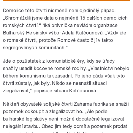
Demolice této čtvrti nicméně není ojedinělý případ.
„Shromáždili jsme data o nejméně 15 dalších demolicích
romských čtvrtí,“ říká právnička nevládní organizace
Bulharský Helsinský výbor Adela Katčounová. „Vždy jde
o romské čtvrti, protože Romové často žijí v takto
segregovaných komunitách.“
Jde o pozůstatek z komunistické éry, kdy se úřady
snažily usadit kočovné romské rodiny. „Vlastnictví nebylo
během komunismu tak zásadní. Po jeho pádu však tyto
čtvrti zůstaly, jak byly. Nikdo se nesnažil situaci
zlegalizovat,“ popisuje situaci Katčounová.
Někteří obyvatelé sofijské čtvrti Zaharna fabrika se snažili
pozemek odkoupit a zlegalizovat ho. „Ale podle
bulharské legislativy není možné dodatečně legalizovat
nelegální stavbu. Obec jim tedy odmítla pozemek prodat