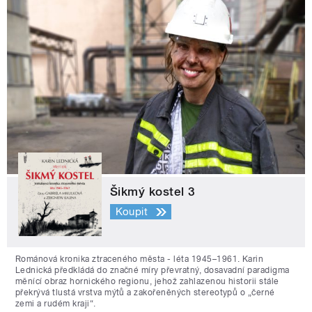
Šikmý kostel 3
Koupit
Románová kronika ztraceného města - léta 1945–1961. Karin
Lednická předkládá do značné míry převratný, dosavadní paradigma
měnící obraz hornického regionu, jehož zahlazenou historii stále
překrývá tlustá vrstva mýtů a zakořeněných stereotypů o „černé
zemi a rudém kraji“.