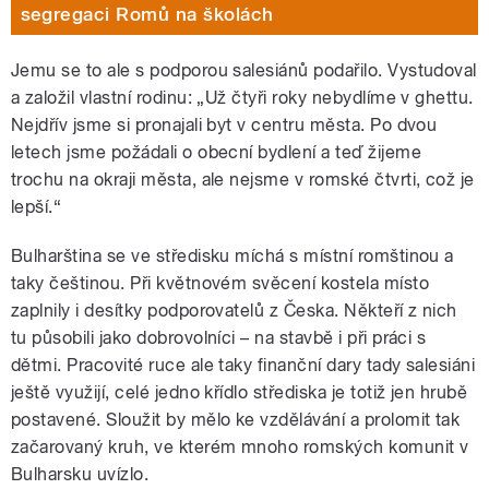
segregaci Romů na školách
Jemu se to ale s podporou salesiánů podařilo. Vystudoval
a založil vlastní rodinu: „Už čtyři roky nebydlíme v ghettu.
Nejdřív jsme si pronajali byt v centru města. Po dvou
letech jsme požádali o obecní bydlení a teď žijeme
trochu na okraji města, ale nejsme v romské čtvrti, což je
lepší.“
Bulharština se ve středisku míchá s místní romštinou a
taky češtinou. Při květnovém svěcení kostela místo
zaplnily i desítky podporovatelů z Česka. Někteří z nich
tu působili jako dobrovolníci – na stavbě i při práci s
dětmi. Pracovité ruce ale taky finanční dary tady salesiáni
ještě využijí, celé jedno křídlo střediska je totiž jen hrubě
postavené. Sloužit by mělo ke vzdělávání a prolomit tak
začarovaný kruh, ve kterém mnoho romských komunit v
Bulharsku uvízlo.