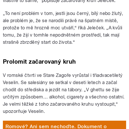
vlastně to samé,“ popisuje začarovaný kruh Jeleček.
„To není problém v tom, jestli jsou černý, bílý nebo žlutý,
ale problém je, že se narodili právě na špatném místě,
protože to mě hrozně moc utváří,“ říká Jeleček. „A kvůli
tomu, že žijí v tomhle nepodnětném prostředí, tak mají
strašně zbrzděný start do života.“
Prolomit začarovaný kruh
V romské čtvrti ve Stare Zagoře vyrůstal i třiadvacetiletý
Veselin. Se salesiány se setkal v deseti letech a začal
chodit do střediska a jezdit na tábory. „V ghettu se žije
určitým způsobem… alkohol, cigarety a všechno ostatní.
Je velmi těžké z toho začarovaného kruhu vystoupit,“
upozorňuje Veselin.
Romové? Ani sem nechoďte. Dokument o