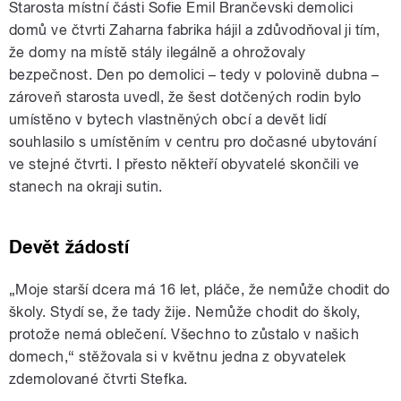
Starosta místní části Sofie Emil Brančevski demolici
domů ve čtvrti Zaharna fabrika hájil a zdůvodňoval ji tím,
že domy na místě stály ilegálně a ohrožovaly
bezpečnost. Den po demolici – tedy v polovině dubna –
zároveň starosta uvedl, že šest dotčených rodin bylo
umístěno v bytech vlastněných obcí a devět lidí
souhlasilo s umístěním v centru pro dočasné ubytování
ve stejné čtvrti. I přesto někteří obyvatelé skončili ve
stanech na okraji sutin.
Devět žádostí
„Moje starší dcera má 16 let, pláče, že nemůže chodit do
školy. Stydí se, že tady žije. Nemůže chodit do školy,
protože nemá oblečení. Všechno to zůstalo v našich
domech,“ stěžovala si v květnu jedna z obyvatelek
zdemolované čtvrti Stefka.