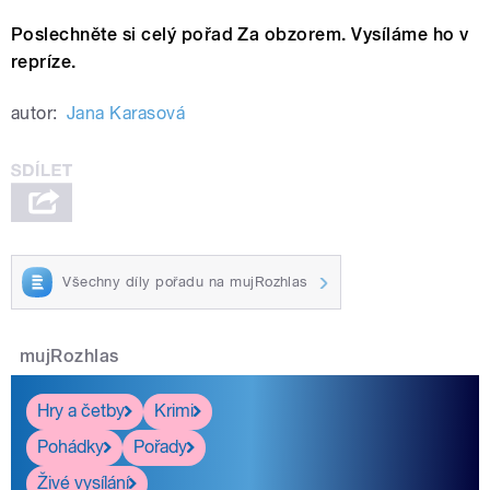
Poslechněte si celý pořad Za obzorem. Vysíláme ho v
repríze.
autor:
Jana Karasová
Všechny díly pořadu na mujRozhlas
mujRozhlas
Hry a četby
Krimi
Pohádky
Pořady
Živé vysílání