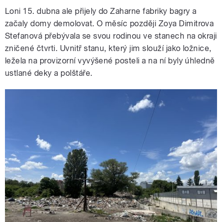
Loni 15. dubna ale přijely do Zaharne fabriky bagry a
začaly domy demolovat. O měsíc později Zoya Dimitrova
Stefanová přebývala se svou rodinou ve stanech na okraji
zničené čtvrti. Uvnitř stanu, který jim slouží jako ložnice,
ležela na provizorní vyvýšené posteli a na ní byly úhledně
ustlané deky a polštáře.