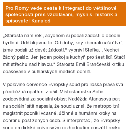
Pro Romy vede cesta k integraci do většinové
společnosti přes vzdělávání, myslí si historik a
spisovatel Kanaloš
„Starosta nám řekl, abychom si podali žádosti o obecní
bydlení. Udělali jsme to. Od doby, kdy zbourali naši čtvrť,
jsme podali už devět žádostí,“ vypráví Stefka. „Nechci
žádný palác. Jen jeden pokoj a kuchyň pro šest lidí. Stačí
mít střechu nad hlavou.“ Starosta Emil Brančevski kritiku
opakovaně v bulharských médiích odmítl.
V polovině července Evropský soud pro lidská práva svá
předběžná opatření zrušil. Místostarostka Sofie
zodpovědná za sociální oblast Naděžda Atanasová pak
na sociální sítě napsala, že soud uznal, že metropolitní
magistrát podnikl včasné, účinné a humánní kroky na
ochranu postižených osob. S interpretací, že Evropský
soud pro lidská práva svým rozhodnutím posvětil reakci