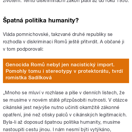
životem. Tento diskriminační zákon platil až do roku 1950.
Špatná politika humanity?
Vláda pomnichovské, takzvané druhé republiky se
rozhodla v diskriminaci Romů ještě přitvrdit. A občané ji
v tom podporovali:
Genocida Romů nebyl jen nacistický import.
Pomohly tomu i stereotypy v protektorátu, tvrdí
romistka Sadílková
„Mnoho se mluví v rozhlase a píše v denních listech, že
se musíme v novém státě přizpůsobiti nutnosti. V otázce
cikánské jest nejvýše nutno učiniti okamžitě zákonné
opatření, jiné než otisky palců v cikánských legitimacích.
Byla-li až doposud špatnou politika humanity, musíme
nastoupiti cestu jinou. I nám nesmí býti vytýkáno,