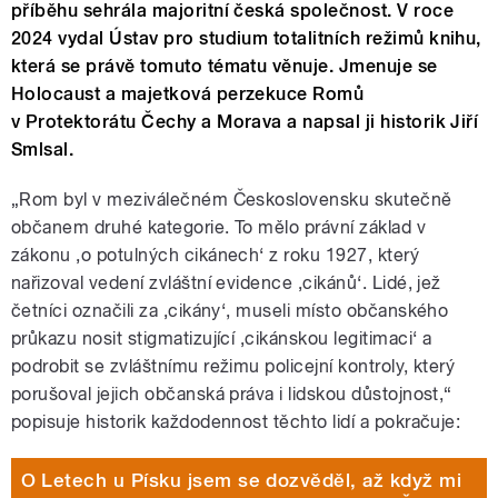
příběhu sehrála majoritní česká společnost. V roce
2024 vydal Ústav pro studium totalitních režimů knihu,
která se právě tomuto tématu věnuje. Jmenuje se
Holocaust a majetková perzekuce Romů
v Protektorátu Čechy a Morava a napsal ji historik Jiří
Smlsal.
„Rom byl v meziválečném Československu skutečně
občanem druhé kategorie. To mělo právní základ v
zákonu ‚o potulných cikánech‘ z roku 1927, který
nařizoval vedení zvláštní evidence ‚cikánů‘. Lidé, jež
četníci označili za ‚cikány‘, museli místo občanského
průkazu nosit stigmatizující ‚cikánskou legitimaci‘ a
podrobit se zvláštnímu režimu policejní kontroly, který
porušoval jejich občanská práva i lidskou důstojnost,“
popisuje historik každodennost těchto lidí a pokračuje:
O Letech u Písku jsem se dozvěděl, až když mi