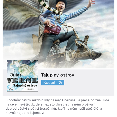
Tajuplný ostrov
Koupit
Lincolnův ostrov nikdo nikdy na mapě nenašel, a přece ho znají lidé
na celém světě. Už déle než sto třicet let na něm prožívají
dobrodružství s pěticí trosečníků, kteří na něm našli útočiště, a
hlavně nejedno tajemství.