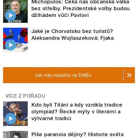
Michopulos: Čeká nás občanská válka
bez střelby. Prezidentské volby budou
džihádem vůči Pavlovi
Jaké je Chorvatsko bez turistů?
Aleksandra Wojtaszeková: Fjaka
Jak nás naladíte na DABu
VÍCE Z POŘADU
Kdo byli Titáni a kdy vznikla tradice
olympiád? Řecké mýty v literární a
výtvarné tradici
Píše paranoia dějiny? Historie světa