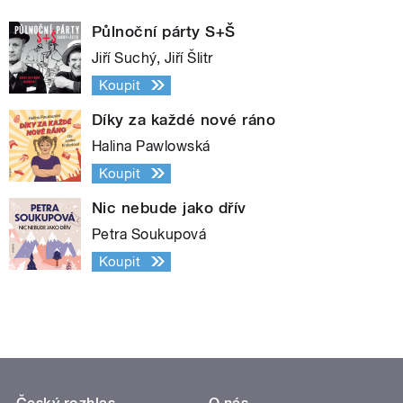
Půlnoční párty S+Š
Jiří Suchý, Jiří Šlitr
Koupit
Díky za každé nové ráno
Halina Pawlowská
Koupit
Nic nebude jako dřív
Petra Soukupová
Koupit