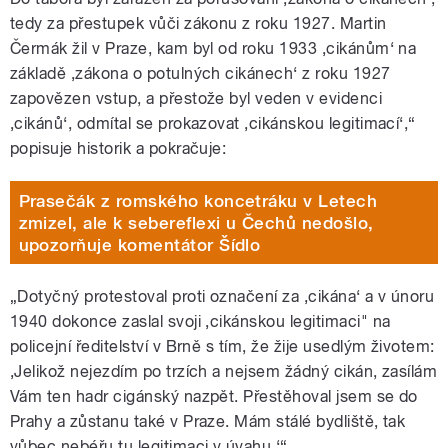
tedy za přestupek vůči zákonu z roku 1927. Martin
Čermák žil v Praze, kam byl od roku 1933 ‚cikánům‘ na
základě ‚zákona o potulných cikánech‘ z roku 1927
zapovězen vstup, a přestože byl veden v evidenci
‚cikánů‘, odmítal se prokazovat ‚cikánskou legitimací‘,“
popisuje historik a pokračuje:
Prasečák z romského koncetráku v Letech
zmizel, ale k sebereflexi u Čechů nedošlo,
upozorňuje komentátor Šídlo
„Dotyčný protestoval proti označení za ‚cikána‘ a v únoru
1940 dokonce zaslal svoji ‚cikánskou legitimaci" na
policejní ředitelství v Brně s tím, že žije usedlým životem:
‚Jelikož nejezdím po trzích a nejsem žádný cikán, zasílám
Vám ten hadr cigánský nazpět. Přestěhoval jsem se do
Prahy a zůstanu také v Praze. Mám stálé bydliště, tak
vůbec nebéřu tu legitimaci v úvahu.‘“