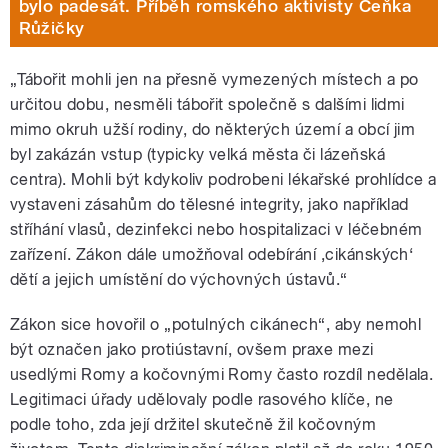
bylo padesát. Příběh romského aktivisty Čeňka
Růžičky
„Tábořit mohli jen na přesně vymezených místech a po
určitou dobu, nesměli tábořit společně s dalšími lidmi
mimo okruh užší rodiny, do některých území a obcí jim
byl zakázán vstup (typicky velká města či lázeňská
centra). Mohli být kdykoliv podrobeni lékařské prohlídce a
vystaveni zásahům do tělesné integrity, jako například
stříhání vlasů, dezinfekci nebo hospitalizaci v léčebném
zařízení. Zákon dále umožňoval odebírání ‚cikánských‘
dětí a jejich umístění do výchovných ústavů.“
Zákon sice hovořil o „potulných cikánech“, aby nemohl
být označen jako protiústavní, ovšem praxe mezi
usedlými Romy a kočovnými Romy často rozdíl nedělala.
Legitimaci úřady udělovaly podle rasového klíče, ne
podle toho, zda její držitel skutečně žil kočovným