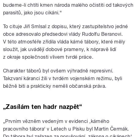
budeme-li chtíti kmen národa malého očistiti od takových
parasitů, jako jsou cikáni.“
To cituje Jiří Smlsal z dopisu, který zastupitelstvo jedné
obce adresovalo předsedovi vlády Rudolfu Beranovi.
V této atmosféře zřídila vláda kárné tábory, které měly
sloužit, jak uvádějí dobové prameny, k nápravě lidí
z okraje společnosti vlivem tvrdé práce.
Charakter táborů byl ovšem výhradně represivní.
Takzvaní káranci žili v tvrdém vojenském režimu, byli
běžně biti a prakticky neměli občanská práva.
„Zasílám ten hadr nazpět“
„Prvním vězněm vedeným v evidenci ‚kárného
pracovního tábora‘ v Letech u Písku byl Martin Čermák.
Do tábora byl zařazen za porušování ‚zákona o cikánech‘,