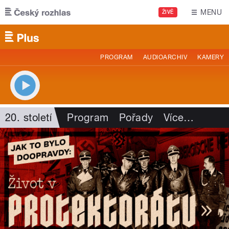
Přejít k hlavnímu obsahu
MENU
ŽIVĚ
PROGRAM
AUDIOARCHIV
KAMERY
20. století
Program
Pořady
Více
…