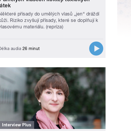
látek
Některé přísady do umělých vlasů „jen“ dráždí
kůži. Riziko zvyšují přísady, které se doplňují k
vlasovému materiálu. (repríza)
Délka audia
26 minut
Interview Plus