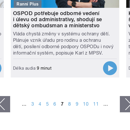
Ranní Plus
h
OSPOD potřebuje odborné vedení
i úlevu od administrativy, shodují se
dětský ombudsman a ministerstvo
o
Vláda chystá změny v systému ochrany dětí.
Plánuje vznik úřadu pro rodinu a ochranu
dětí, posílení odborné podpory OSPODu i nový
informační systém, popisuje Karl z MPSV.
Délka audia
9 minut
…
3
4
5
6
7
8
9
10
11
…