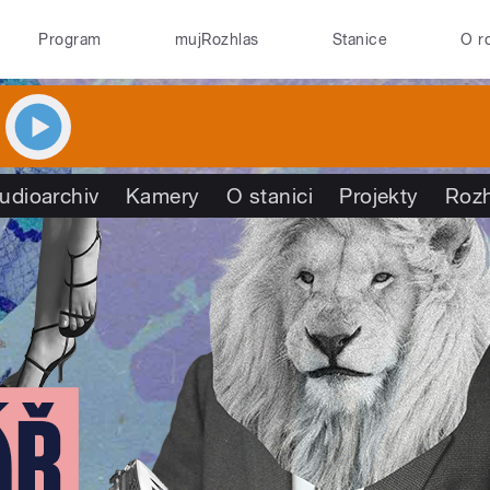
Program
mujRozhlas
Stanice
O r
udioarchiv
Kamery
O stanici
Projekty
Roz