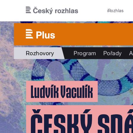
Přejít k hlavnímu obsahu
iRozhlas
Rozhovory
Program
Pořady
A