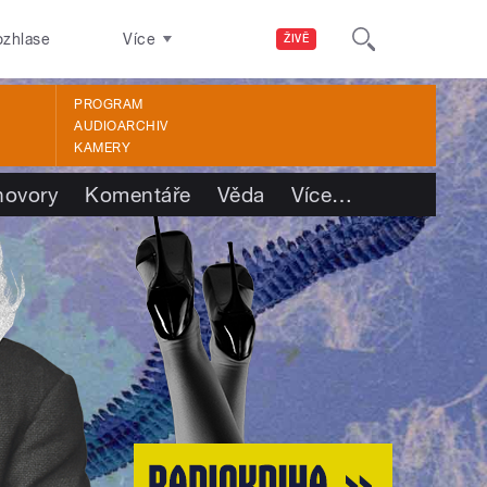
ozhlase
Více
ŽIVĚ
PROGRAM
AUDIOARCHIV
KAMERY
hovory
Komentáře
Věda
Více
…