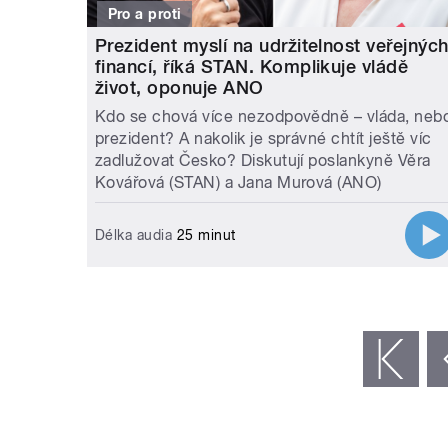
Pro a proti
Prezident myslí na udržitelnost veřejnýc
financí, říká STAN. Komplikuje vládě
život, oponuje ANO
Kdo se chová více nezodpovědně – vláda, neb
prezident? A nakolik je správné chtít ještě víc
zadlužovat Česko? Diskutují poslankyně Věra
Kovářová (STAN) a Jana Murová (ANO)
Délka audia
25 minut
STRÁNKY
« první
‹ předchozí