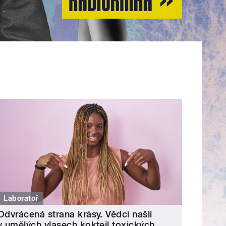
Laboratoř
Odvrácená strana krásy. Vědci našli
v umělých vlasech koktejl toxických