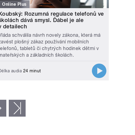
Online Plus
Koubský: Rozumná regulace telefonů ve
školách dává smysl. Ďábel je ale
v detailech
Vláda schválila návrh novely zákona, která má
zavést plošný zákaz používání mobilních
telefonů, tabletů či chytrých hodinek dětmi v
mateřských a základních školách.
Délka audia
24 minut
následující ›
poslední »