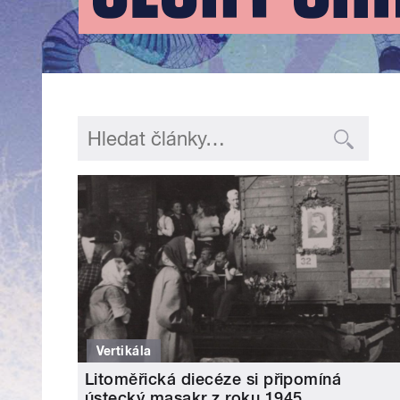
Vertikála
Litoměřická diecéze si připomíná
ústecký masakr z roku 1945