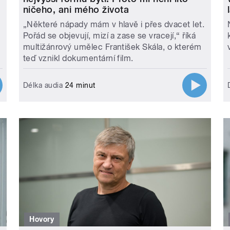
ničeho, ani mého života
„Některé nápady mám v hlavě i přes dvacet let.
Pořád se objevují, mizí a zase se vracejí,“ říká
multižánrový umělec František Skála, o kterém
teď vznikl dokumentární film.
Délka audia
24 minut
Hovory