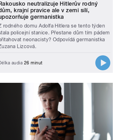
Rakousko neutralizuje Hitlerův rodný
dům, krajní pravice ale v zemi sílí,
upozorňuje germanistka
Z rodného domu Adolfa Hitlera se tento týden
stala policejní stanice. Přestane dům tím pádem
přitahovat neonacisty? Odpovídá germanistka
Zuzana Lizcová.
Délka audia
26 minut