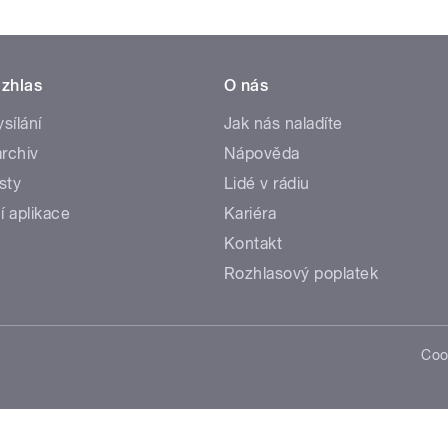
zhlas
O nás
ysílání
Jak nás naladíte
rchiv
Nápověda
sty
Lidé v rádiu
í aplikace
Kariéra
Kontakt
Rozhlasový poplatek
Coo