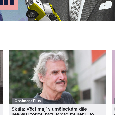
Osobnost Plus
Skála: Věci mají v uměleckém díle
nejvyšší formu bytí. Proto mi není líto