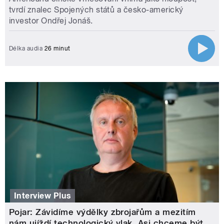
tvrdí znalec Spojených států a česko-americký
investor Ondřej Jonáš.
Délka audia
26 minut
Interview Plus
Pojar: Závidíme výdělky zbrojařům a mezitím
nám ujíždí technologický vlak. Asi chceme být