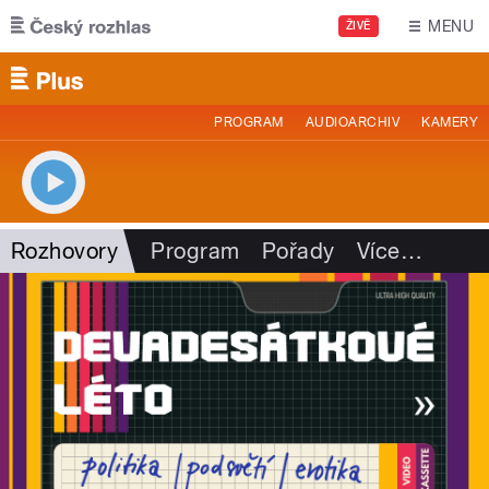
Přejít k hlavnímu obsahu
MENU
ŽIVĚ
PROGRAM
AUDIOARCHIV
KAMERY
Rozhovory
Program
Pořady
Více
…