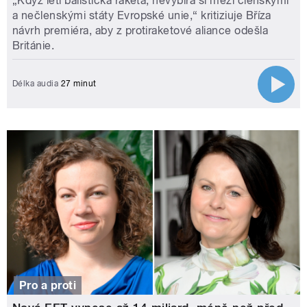
„Když letí balistická raketa, nevybírá si mezi členskými
a nečlenskými státy Evropské unie,“ kritiziuje Bříza
návrh premiéra, aby z protiraketové aliance odešla
Británie.
Délka audia
27 minut
Pro a proti