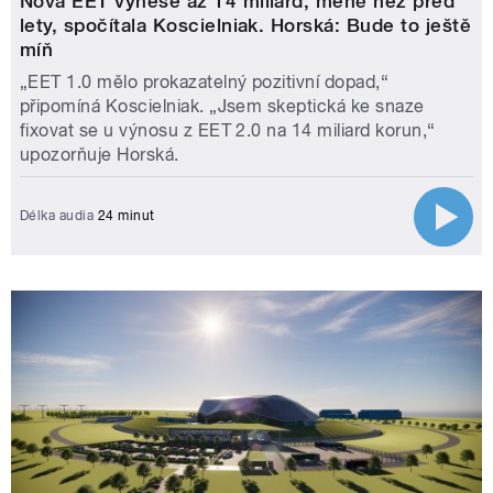
Nová EET vynese až 14 miliard, méně než před
lety, spočítala Koscielniak. Horská: Bude to ještě
míň
„EET 1.0 mělo prokazatelný pozitivní dopad,“
připomíná Koscielniak. „Jsem skeptická ke snaze
fixovat se u výnosu z EET 2.0 na 14 miliard korun,“
upozorňuje Horská.
Délka audia
24 minut