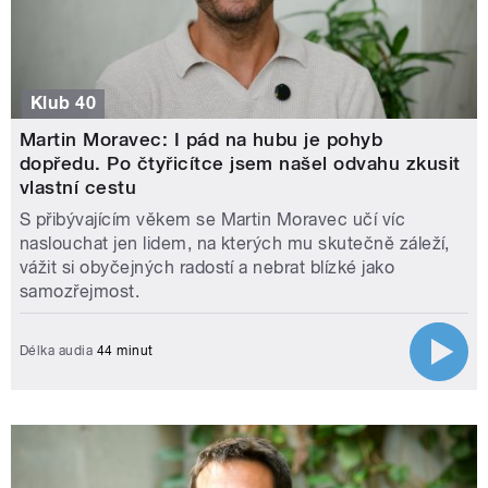
Klub 40
Martin Moravec: I pád na hubu je pohyb
dopředu. Po čtyřicítce jsem našel odvahu zkusit
vlastní cestu
S přibývajícím věkem se Martin Moravec učí víc
naslouchat jen lidem, na kterých mu skutečně záleží,
vážit si obyčejných radostí a nebrat blízké jako
samozřejmost.
Délka audia
44 minut