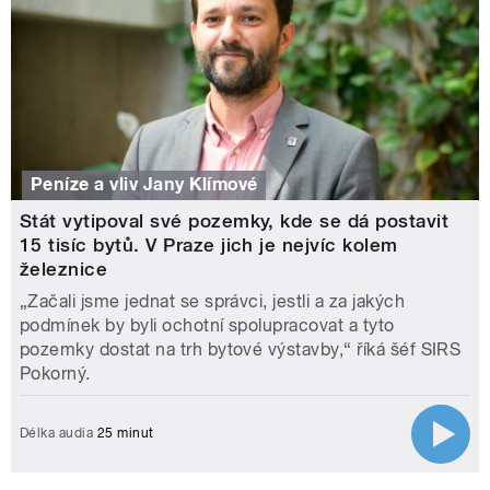
Peníze a vliv Jany Klímové
Stát vytipoval své pozemky, kde se dá postavit
15 tisíc bytů. V Praze jich je nejvíc kolem
železnice
„Začali jsme jednat se správci, jestli a za jakých
podmínek by byli ochotní spolupracovat a tyto
pozemky dostat na trh bytové výstavby,“ říká šéf SIRS
Pokorný.
Délka audia
25 minut