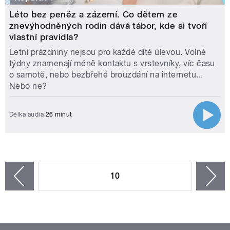
Léto bez peněz a zázemí. Co dětem ze
znevýhodněných rodin dává tábor, kde si tvoří
vlastní pravidla?
Letní prázdniny nejsou pro každé dítě úlevou. Volné
týdny znamenají méně kontaktu s vrstevníky, víc času
o samotě, nebo bezbřehé brouzdání na internetu...
Nebo ne?
Délka audia
26 minut
STRÁNKY
10
n
zí