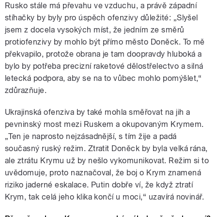
Rusko stále má převahu ve vzduchu, a právě západní
stíhačky by byly pro úspěch ofenzivy důležité: „Slyšel
jsem z docela vysokých míst, že jedním ze směrů
protiofenzivy by mohlo být přímo město Doněck. To mě
překvapilo, protože obrana je tam doopravdy hluboká a
bylo by potřeba precizní raketové dělostřelectvo a silná
letecká podpora, aby se na to vůbec mohlo pomýšlet,“
zdůrazňuje.
Ukrajinská ofenziva by také mohla směřovat na jih a
pevninský most mezi Ruskem a okupovaným Krymem.
„Ten je naprosto nejzásadnější, s tím žije a padá
současný ruský režim. Ztratit Doněck by byla velká rána,
ale ztrátu Krymu už by nešlo vykomunikovat. Režim si to
uvědomuje, proto naznačoval, že boj o Krym znamená
riziko jaderné eskalace. Putin dobře ví, že když ztratí
Krym, tak celá jeho klika končí u moci,“ uzavírá novinář.