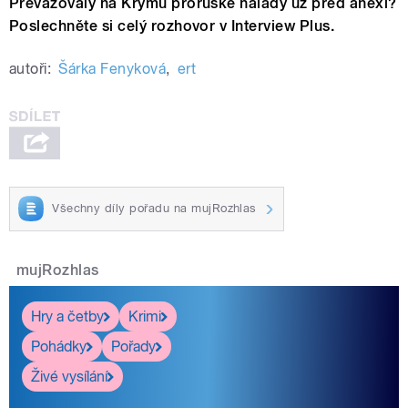
Převažovaly na Krymu proruské nálady už před anexí?
Poslechněte si celý rozhovor v Interview Plus.
autoři:
Šárka Fenyková
,
ert
Všechny díly pořadu na mujRozhlas
mujRozhlas
Hry a četby
Krimi
Pohádky
Pořady
Živé vysílání