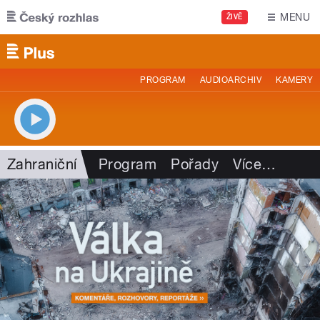
Přejít k hlavnímu obsahu
MENU
ŽIVĚ
PROGRAM
AUDIOARCHIV
KAMERY
Zahraniční
Program
Pořady
Více
…