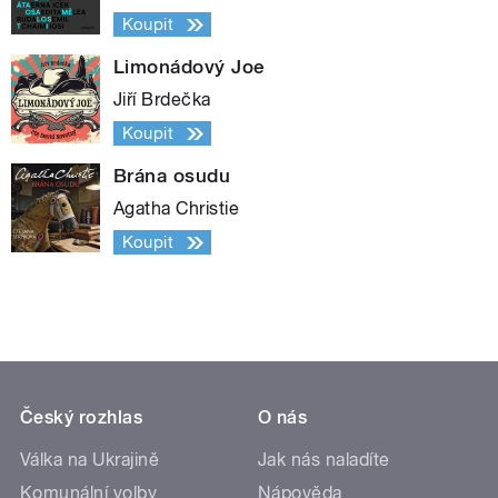
Koupit
Limonádový Joe
Jiří Brdečka
Koupit
Brána osudu
Agatha Christie
Koupit
Český rozhlas
O nás
Válka na Ukrajině
Jak nás naladíte
Komunální volby
Nápověda