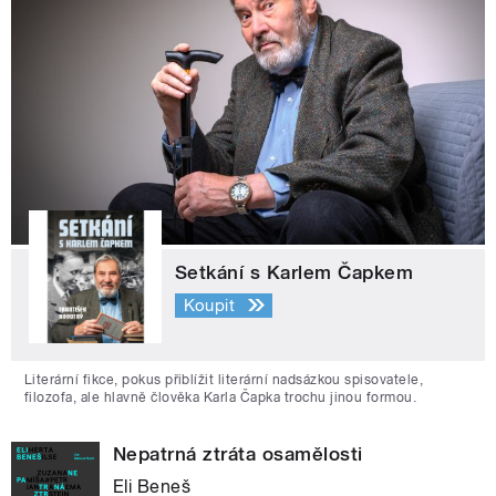
Setkání s Karlem Čapkem
Koupit
Literární fikce, pokus přiblížit literární nadsázkou spisovatele,
filozofa, ale hlavně člověka Karla Čapka trochu jinou formou.
Nepatrná ztráta osamělosti
Eli Beneš