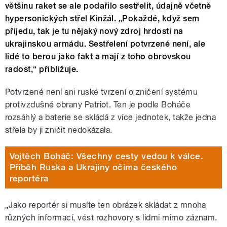
většinu raket se ale podařilo sestřelit, údajně včetně
hypersonických střel Kinžál. „Pokaždé, když sem
přijedu, tak je tu nějaký nový zdroj hrdosti na
ukrajinskou armádu. Sestřelení potvrzené není, ale
lidé to berou jako fakt a mají z toho obrovskou
radost,“ přibližuje.
Potvrzené není ani ruské tvrzení o zničení systému
protivzdušné obrany Patriot. Ten je podle Boháče
rozsáhlý a baterie se skládá z více jednotek, takže jedna
střela by ji zničit nedokázala.
Vojtěch Boháč: Všechny cesty vedou k válce.
Příběh Ruska a Ukrajiny očima českého
reportéra
„Jako reportér si musíte ten obrázek skládat z mnoha
různých informací, vést rozhovory s lidmi mimo záznam.