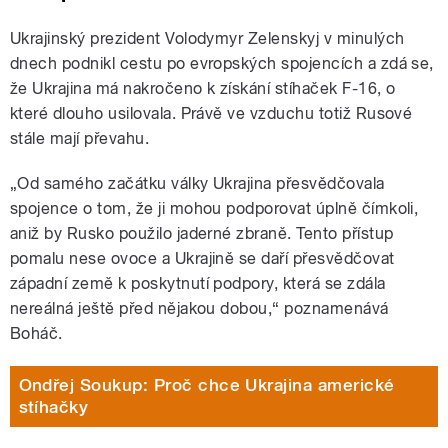
Ukrajinský prezident Volodymyr Zelenskyj v minulých
dnech podnikl cestu po evropských spojencích a zdá se,
že Ukrajina má nakročeno k získání stíhaček F-16, o
které dlouho usilovala. Právě ve vzduchu totiž Rusové
stále mají převahu.
„Od samého začátku války Ukrajina přesvědčovala
spojence o tom, že ji mohou podporovat úplně čímkoli,
aniž by Rusko použilo jaderné zbraně. Tento přístup
pomalu nese ovoce a Ukrajině se daří přesvědčovat
západní země k poskytnutí podpory, která se zdála
nereálná ještě před nějakou dobou,“ poznamenává
Boháč.
Ondřej Soukup: Proč chce Ukrajina americké
stíhačky