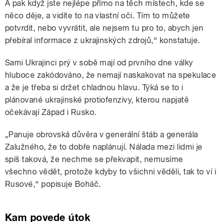
A pak když jste nejlépe přímo na těch místech, kde se
něco děje, a vidíte to na vlastní oči. Tím to můžete
potvrdit, nebo vyvrátit, ale nejsem tu pro to, abych jen
přebíral informace z ukrajinských zdrojů,“ konstatuje.
Sami Ukrajinci prý v sobě mají od prvního dne války
hluboce zakódováno, že nemají naskakovat na spekulace
a že je třeba si držet chladnou hlavu. Týká se to i
plánované ukrajinské protiofenzivy, kterou napjatě
očekávají Západ i Rusko.
„Panuje obrovská důvěra v generální štáb a generála
Zalužného, že to dobře naplánují. Nálada mezi lidmi je
spíš taková, že nechme se překvapit, nemusíme
všechno vědět, protože kdyby to všichni věděli, tak to ví i
Rusové,“ popisuje Boháč.
Kam povede útok