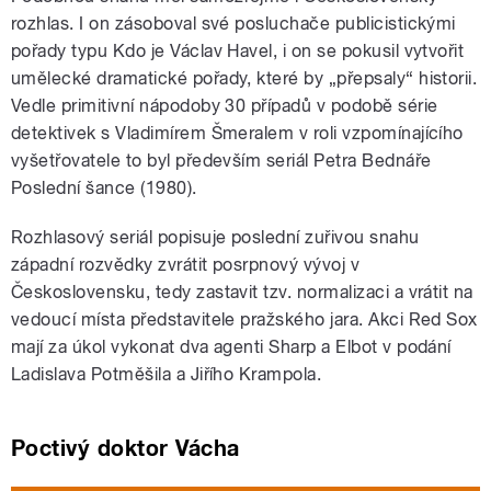
rozhlas. I on zásoboval své posluchače publicistickými
pořady typu Kdo je Václav Havel, i on se pokusil vytvořit
umělecké dramatické pořady, které by „přepsaly“ historii.
Vedle primitivní nápodoby 30 případů v podobě série
detektivek s Vladimírem Šmeralem v roli vzpomínajícího
vyšetřovatele to byl především seriál Petra Bednáře
Poslední šance (1980).
Rozhlasový seriál popisuje poslední zuřivou snahu
západní rozvědky zvrátit posrpnový vývoj v
Československu, tedy zastavit tzv. normalizaci a vrátit na
vedoucí místa představitele pražského jara. Akci Red Sox
mají za úkol vykonat dva agenti Sharp a Elbot v podání
Ladislava Potměšila a Jiřího Krampola.
Poctivý doktor Vácha