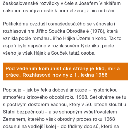
československé rozvědky v čele s Josefem Vinklářem
nakonec uspějí a cestě k normalizaci již nic nebrání.
Politickému ovzduší osmašedesátého se věnovala i
rozhlasová hra Jiřího Součka Obroditelé (1978), která
vznikla podle románu Jiřího Hájka Území nikoho. Tak to
aspoň bylo napsáno v rozhlasovém týdeníku, podle
všeho je však Hájek a Souček tatáž osoba.
Pod vedením komunistické strany je klid, mír a
práce. Rozhlasové noviny z 1. ledna 1956
Popisuje – jak by řekla dobová anotace – hysterickou
atmosféru krizového období roku 1968. Setkáváme se tu
s poctivým doktorem Váchou, který v 50. letech sloužil u
Státní bezpečnosti – a se schopným vyšetřovatelem
Zemanem, kterého však obrodný proces roku 1968
odsunul na vedlejší kolej – do třídírny dopisů, které na