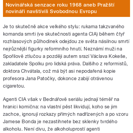
Novinářská senzace roku 1968 aneb Pražští
novináři navštívili Svobodnou Evropu
Je to skutečně akce velkého stylu: rukama takzvaného
komanda smrti (ve skutečnosti agenta CIA) během čtyř
rozhlasových půlhodinek odejdou ze světa násilnou smrtí
nejrůznější figurky reformního hnutí. Neznámí muži na
Spořilově ztlučou a později autem srazí Václava Kokeše,
zakladatele Spolku pro lidská práva. Dalšího z reformistů,
doktora Chvátala, což má být asi nepodařená kopie
profesora Jana Patočky, dokonce zabijí otrávenou
cigaretou.
Agenti CIA však v Bednářově seriálu jednají téměř na
hranici komična: na vlastní pěst likvidují, koho se jim
zachce, ignorují rozkazy přímých nadřízených a po vzoru
Jamese Bonda je nezastihnete bez sklenky tvrdého
alkoholu. Není divu, že alkoholuprostí agenti