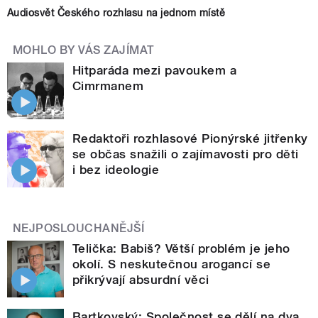
Audiosvět Českého rozhlasu na jednom místě
MOHLO BY VÁS ZAJÍMAT
Hitparáda mezi pavoukem a
Cimrmanem
Redaktoři rozhlasové Pionýrské jitřenky
se občas snažili o zajímavosti pro děti
i bez ideologie
NEJPOSLOUCHANĚJŠÍ
Telička: Babiš? Větší problém je jeho
okolí. S neskutečnou arogancí se
přikrývají absurdní věci
Bartkovský: Společnost se dělí na dva