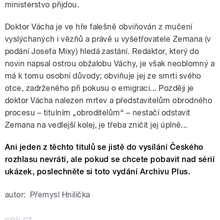
ministerstvo přijdou.
Doktor Vácha je ve hře falešně obviňován z mučení
vyslýchaných i vězňů a právě u vyšetřovatele Zemana (v
podání Josefa Mixy) hledá zastání. Redaktor, který do
novin napsal ostrou obžalobu Váchy, je však neoblomný a
má k tomu osobní důvody; obviňuje jej ze smrti svého
otce, zadrženého při pokusu o emigraci... Později je
doktor Vácha nalezen mrtev a představitelům obrodného
procesu – titulním „obroditelům“ – nestačí odstavit
Zemana na vedlejší kolej, je třeba zničit jej úplně...
Ani jeden z těchto titulů se jistě do vysílání Českého
rozhlasu nevrátí, ale pokud se chcete pobavit nad sérií
ukázek, poslechněte si toto vydání Archivu Plus.
autor:
Přemysl Hnilička