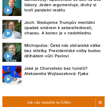
tábory. Jeden argumentuje, druhý si
tvoří paralelní realitu
Joch: Sledujeme Trumpův mentální
úpadek směrem k sebestřednosti,
chaosu. A konec je v nedohlednu
Michopulos: Čeká nás občanská válka
bez střelby. Prezidentské volby budou
džihádem vůči Pavlovi
Jaké je Chorvatsko bez turistů?
Aleksandra Wojtaszeková: Fjaka
Jak nás naladíte na DABu