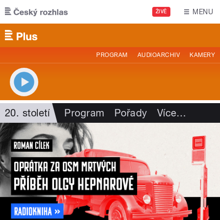
Přejít k hlavnímu obsahu
MENU
ŽIVĚ
PROGRAM
AUDIOARCHIV
KAMERY
20. století
Program
Pořady
Více
…