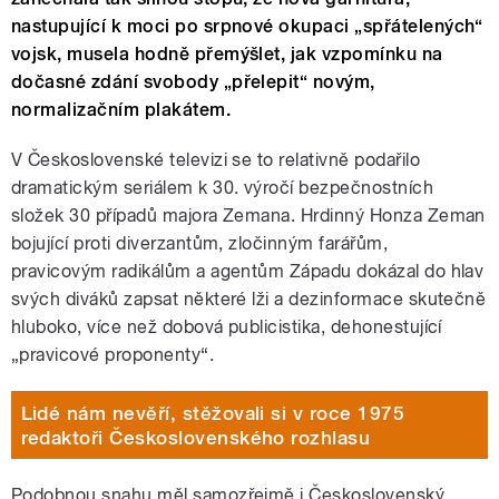
nastupující k moci po srpnové okupaci „spřátelených“
vojsk, musela hodně přemýšlet, jak vzpomínku na
dočasné zdání svobody „přelepit“ novým,
normalizačním plakátem.
V Československé televizi se to relativně podařilo
dramatickým seriálem k 30. výročí bezpečnostních
složek 30 případů majora Zemana. Hrdinný Honza Zeman
bojující proti diverzantům, zločinným farářům,
pravicovým radikálům a agentům Západu dokázal do hlav
svých diváků zapsat některé lži a dezinformace skutečně
hluboko, více než dobová publicistika, dehonestující
„pravicové proponenty“.
Lidé nám nevěří, stěžovali si v roce 1975
redaktoři Československého rozhlasu
Podobnou snahu měl samozřejmě i Československý