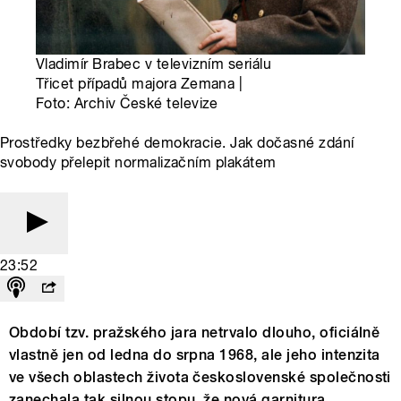
Vladimír Brabec v televizním seriálu
Třicet případů majora Zemana |
Foto: Archiv České televize
Prostředky bezbřehé demokracie. Jak dočasné zdání
svobody přelepit normalizačním plakátem
23:52
Období tzv. pražského jara netrvalo dlouho, oficiálně
vlastně jen od ledna do srpna 1968, ale jeho intenzita
ve všech oblastech života československé společnosti
zanechala tak silnou stopu, že nová garnitura,