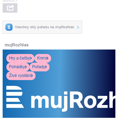
Všechny díly pořadu na mujRozhlas
mujRozhlas
Hry a četby
Krimi
Pohádky
Pořady
Živé vysílání