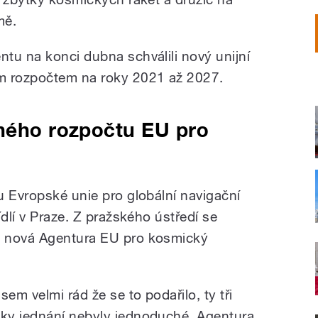
mě.
tu na konci dubna schválili nový unijní
m rozpočtem na roky 2021 až 2027.
íného rozpočtu EU pro
u Evropské unie pro globální navigační
ídlí v Praze. Z pražského ústředí se
e nová Agentura EU pro kosmický
sem velmi rád že se to podařilo, ty tři
oky jednání nebyly jednoduché. Agentura