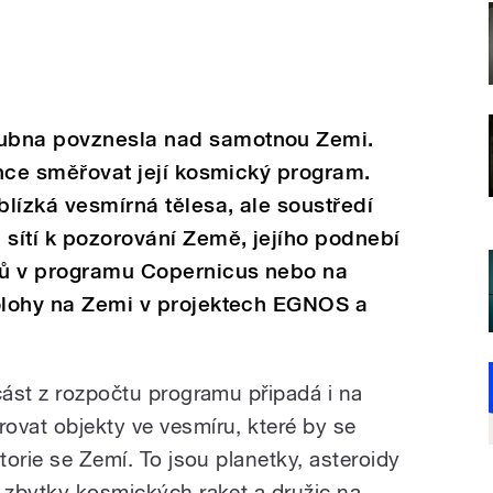
ubna povznesla nad samotnou Zemi.
 chce směřovat její kosmický program.
blízká vesmírná tělesa, ale soustředí
 sítí k pozorování Země, jejího podnebí
ojů v programu Copernicus nebo na
polohy na Zemi v projektech EGNOS a
část z rozpočtu programu připadá i na
ovat objekty ve vesmíru, které by se
torie se Zemí. To jsou planetky, asteroidy
y zbytky kosmických raket a družic na