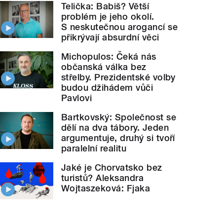
Telička: Babiš? Větší
problém je jeho okolí.
S neskutečnou arogancí se
přikrývají absurdní věci
Michopulos: Čeká nás
občanská válka bez
střelby. Prezidentské volby
budou džihádem vůči
Pavlovi
Bartkovský: Společnost se
dělí na dva tábory. Jeden
argumentuje, druhý si tvoří
paralelní realitu
Jaké je Chorvatsko bez
turistů? Aleksandra
Wojtaszeková: Fjaka