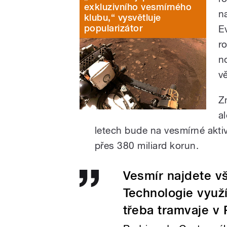
exkluzivního vesmírného
n
klubu,“ vysvětluje
popularizátor
E
r
n
v
Z
al
letech bude na vesmírné aktivi
přes 380 miliard korun.
Vesmír najdete vš
Technologie využí
třeba tramvaje v 