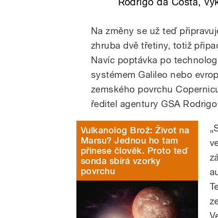
Rodrigo da Costa, vý
Na změny se už teď připravuje
zhruba dvě třetiny, totiž při
Navíc poptávka po technologi
systémem Galileo nebo evrop
zemského povrchu Copernicus
ředitel agentury GSA Rodrigo
„
Vulkanolog Brož: Život na
Marsu? Jednou ho tam
v
přinese člověk. Proto teď
z
sonda sbírá vzorky
povrchu
a
T
z
Ve