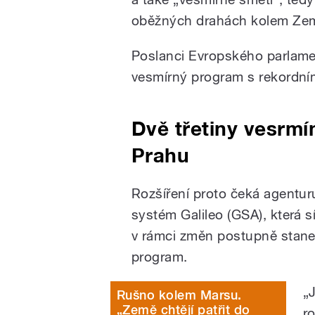
oběžných drahách kolem Ze
Poslanci Evropského parlamen
vesmírný program s rekordní
Dvě třetiny vesrm
Prahu
Rozšíření proto čeká agentur
systém Galileo (GSA), která s
v rámci změn postupně stan
program.
„J
Rušno kolem Marsu.
„Země chtějí patřit do
r