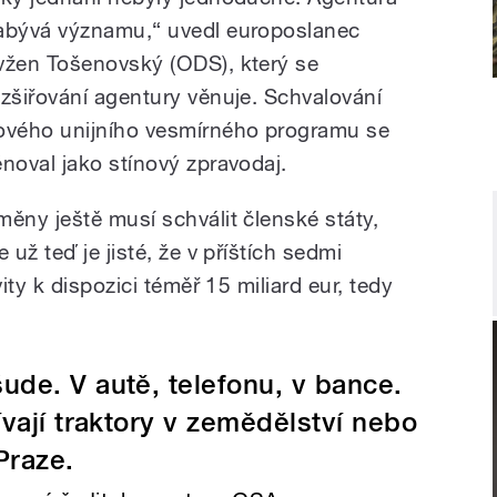
abývá významu,“ uvedl europoslanec
vžen Tošenovský (ODS), který se
ozšiřování agentury věnuje. Schvalování
ového unijního vesmírného programu se
ěnoval jako stínový zpravodaj.
měny ještě musí schválit členské státy,
e už teď je jisté, že v příštích sedmi
ty k dispozici téměř 15 miliard eur, tedy
ude. V autě, telefonu, v bance.
vají traktory v zemědělství nebo
Praze.