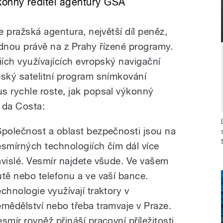
konný ředitel agentury GSA
 pražská agentura, největší díl peněz,
padnou právě na z Prahy řízené programy.
ích využívajících evropský navigační
ský satelitní program snímkování
 rychle roste, jak popsal výkonný
 da Costa:
Společnost a oblast bezpečnosti jsou na
esmírných technologiích čím dál více
ávislé. Vesmír najdete všude. Ve vašem
utě nebo telefonu a ve vaší bance.
echnologie využívají traktory v
emědělství nebo třeba tramvaje v Praze.
smír rovněž přináší pracovní příležitosti.