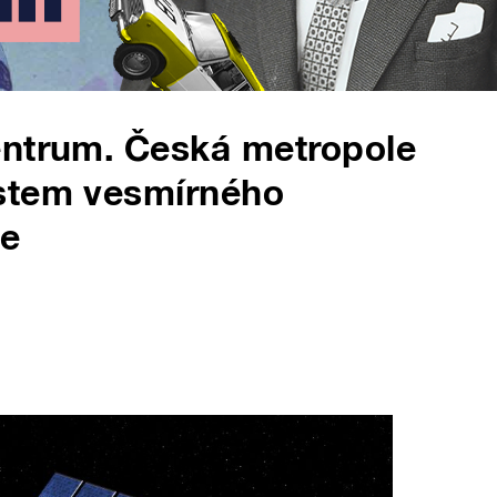
entrum. Česká metropole
stem vesmírného
ie