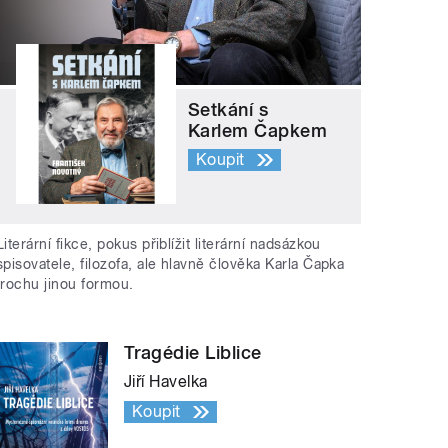
Setkání s
Karlem Čapkem
Koupit
Literární fikce, pokus přiblížit literární nadsázkou
spisovatele, filozofa, ale hlavně člověka Karla Čapka
trochu jinou formou.
Tragédie Liblice
Jiří Havelka
Koupit