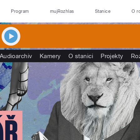
Program
mujRozhlas
Stanice
O r
Audioarchiv
Kamery
O stanici
Projekty
Ro