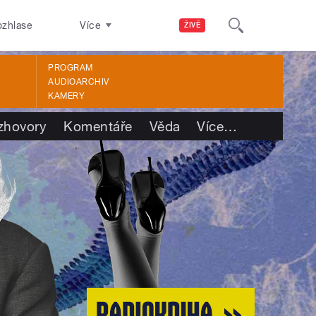
ozhlase
Více
ŽIVĚ
PROGRAM
AUDIOARCHIV
KAMERY
zhovory
Komentáře
Věda
Více
…