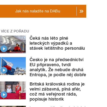
Jak nás naladíte na DABu
VÍCE Z POŘADU
Čeká nás léto plné
leteckých výpadků a
stávek letištního personálu
Česko je na předsednictví
EU připraveno, tvrdí
analytik. Že nebude druhá
Entropa, je podle něj dobře
Britská královská rodina je
velmi zábavná, plná afér,
což má veřejnost ráda,
popisuje historik