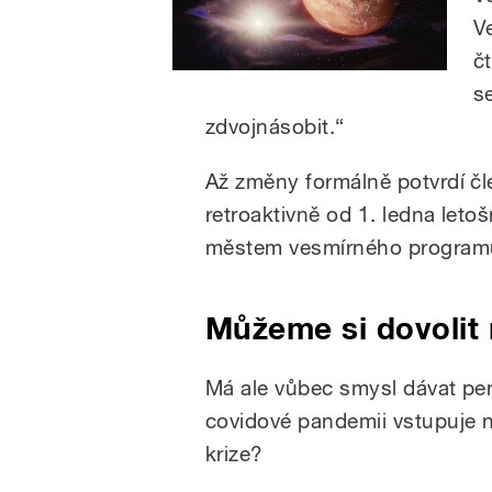
V
č
s
zdvojnásobit.“
Až změny formálně potvrdí čle
retroaktivně od 1. ledna leto
městem vesmírného programu
Můžeme si dovolit
Má ale vůbec smysl dávat pe
covidové pandemii vstupuje 
krize?