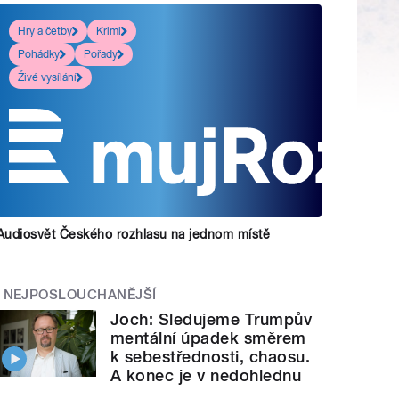
Hry a četby
Krimi
Pohádky
Pořady
Živé vysílání
Audiosvět Českého rozhlasu na jednom místě
NEJPOSLOUCHANĚJŠÍ
Joch: Sledujeme Trumpův
mentální úpadek směrem
k sebestřednosti, chaosu.
A konec je v nedohlednu