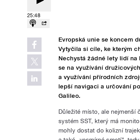
25:48
Evropská unie se koncem d
Vytyčila si cíle, ke kterým
Nechystá žádné lety lidí na 
se na využívání družicových
a využívání přírodních zdr
lepší navigaci a určování 
Galileo.
Důležité místo, ale nejmenší 
systém SST, který má monitor
mohly dostat do kolizní trajek
a také „vesmírné smetí“, ted