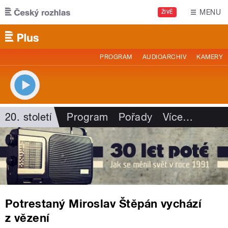
Přejít k hlavnímu obsahu
MENU
ŽIVĚ
PROGRAM
AUDIOARCHIV
KAMERY
20. století
Program
Pořady
Více
…
Potrestaný Miroslav Štěpán vychází
z vězení