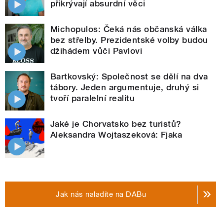
přikrývají absurdní věci
Michopulos: Čeká nás občanská válka
bez střelby. Prezidentské volby budou
džihádem vůči Pavlovi
Bartkovský: Společnost se dělí na dva
tábory. Jeden argumentuje, druhý si
tvoří paralelní realitu
Jaké je Chorvatsko bez turistů?
Aleksandra Wojtaszeková: Fjaka
Jak nás naladíte na DABu