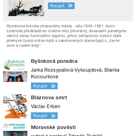
Koupit
Románová kronika ztraceného města - léta 1945–1961. Karin
Lednická předkládá do značné míry převratný, dosavadní paradigma
měnící obraz hornického regionu, jehož zahlazenou historii stále
překrývá tlustá vrstva mýtů a zakořeněných stereotypů o „černé
zemi a rudém kraji“.
Bylinková poradna
Jarka Rozsypalová-Vykoupilová, Blanka
Kocourková
Koupit
Bláznova smrt
Václav Erben
Koupit
Moravské pověsti