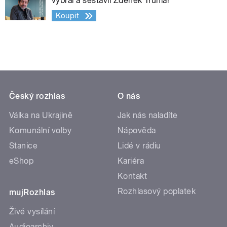
vybral a sestavil Zdeněk Truhlář
Koupit
Český rozhlas
O nás
Válka na Ukrajině
Jak nás naladíte
Komunální volby
Nápověda
Stanice
Lidé v rádiu
eShop
Kariéra
Kontakt
Rozhlasový poplatek
mujRozhlas
Živé vysílání
Audioarchiv