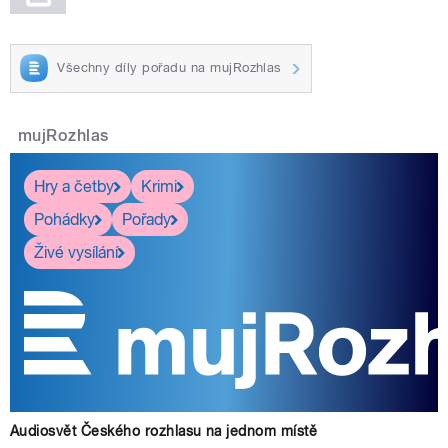
Všechny díly pořadu na mujRozhlas
mujRozhlas
Hry a četby
Krimi
Pohádky
Pořady
Živé vysílání
Audiosvět Českého rozhlasu na jednom místě