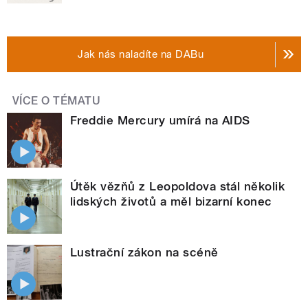
Jak nás naladíte na DABu
VÍCE O TÉMATU
Freddie Mercury umírá na AIDS
Útěk vězňů z Leopoldova stál několik
lidských životů a měl bizarní konec
Lustrační zákon na scéně