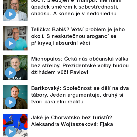
Joch: Sledujeme Trumpův mentální
úpadek směrem k sebestřednosti,
chaosu. A konec je v nedohlednu
Telička: Babiš? Větší problém je jeho
okolí. S neskutečnou arogancí se
přikrývají absurdní věci
Michopulos: Čeká nás občanská válka
bez střelby. Prezidentské volby budou
džihádem vůči Pavlovi
Bartkovský: Společnost se dělí na dva
tábory. Jeden argumentuje, druhý si
tvoří paralelní realitu
Jaké je Chorvatsko bez turistů?
Aleksandra Wojtaszeková: Fjaka