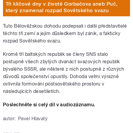
Tři klíčové dny v životě Gorbačova aneb Puč,
který znamenal rozpad Sovětského svazu
Tuto Bělověžskou dohodu podepsali i další představitelé
těchto tří zemí a jejím důsledkem byl zánik, a fakticky
rozpad Sovětského svazu.
Kromě tří baltských republik se členy SNS stalo
postupně všech zbylých dvanáct svazových republik
bývalého SSSR, ale některé z nich postupně z různých
důvodů společenství opustily. Dohoda velmi výrazně
ovlivnila formování postsovětského prostoru v
následujících desetiletích.
Poslechněte si celý díl v audiozáznamu.
autor:
Pavel Hlavatý