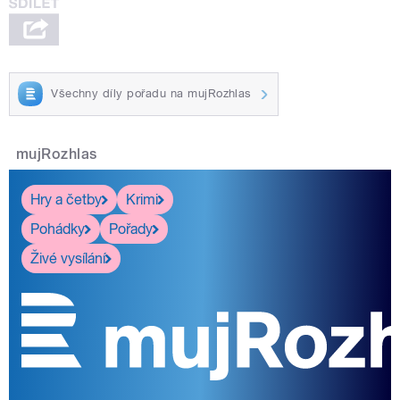
Všechny díly pořadu na mujRozhlas
mujRozhlas
Hry a četby
Krimi
Pohádky
Pořady
Živé vysílání