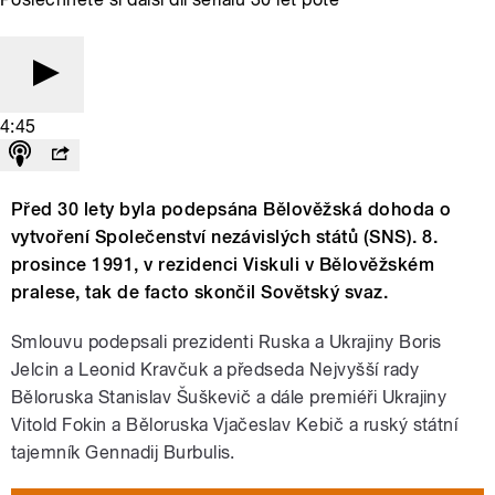
4:45
Před 30 lety byla podepsána Bělověžská dohoda o
vytvoření Společenství nezávislých států (SNS). 8.
prosince 1991, v rezidenci Viskuli v Bělověžském
pralese, tak de facto skončil Sovětský svaz.
Smlouvu podepsali prezidenti Ruska a Ukrajiny Boris
Jelcin a Leonid Kravčuk a předseda Nejvyšší rady
Běloruska Stanislav Šuškevič a dále premiéři Ukrajiny
Vitold Fokin a Běloruska Vjačeslav Kebič a ruský státní
tajemník Gennadij Burbulis.