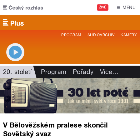
Přejít k hlavnímu obsahu
MENU
ŽIVĚ
PROGRAM
AUDIOARCHIV
KAMERY
20. století
Program
Pořady
Více
…
V Bělověžském pralese skončil
Sovětský svaz