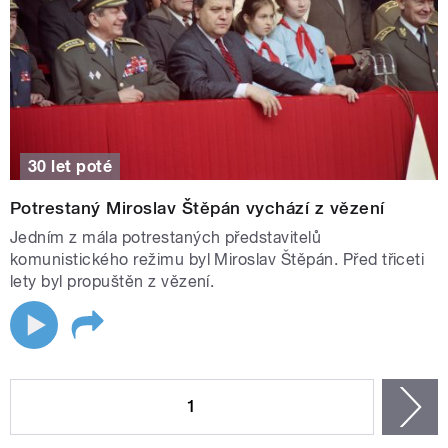
30 let poté
Potrestaný Miroslav Štěpán vychází z vězení
Jedním z mála potrestaných představitelů
komunistického režimu byl Miroslav Štěpán. Před třiceti
lety byl propuštěn z vězení.
STRÁNKY
1
n