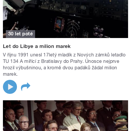
30 let poté
Let do Libye a milion marek
V říjnu 1991 unesl 17letý mladík z Nových zámků letadlo
TU 134 A mířící z Bratislavy do Prahy. Únosce nejprve
hrozil výbušninou, a kromě dvou padáků žádal milion
marek.