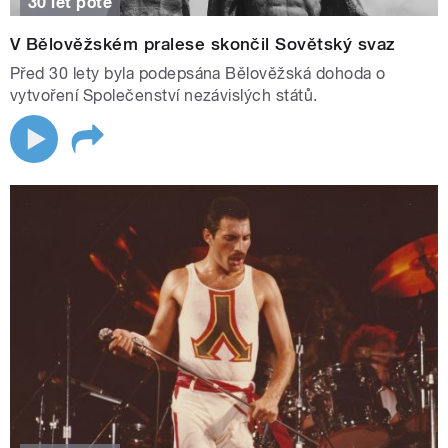
30 let poté
V Bělověžském pralese skončil Sovětský svaz
Před 30 lety byla podepsána Bělověžská dohoda o
vytvoření Společenství nezávislých států.