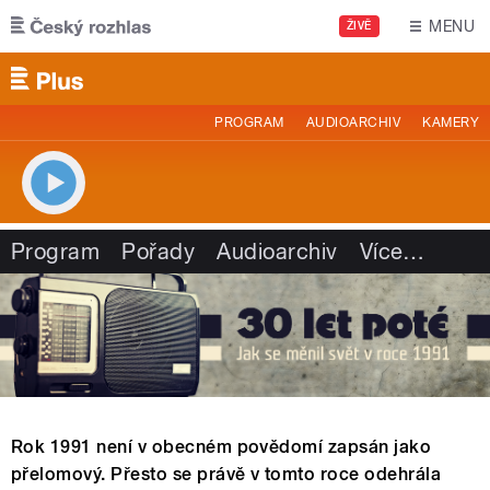
Přejít k hlavnímu obsahu
MENU
ŽIVĚ
PROGRAM
AUDIOARCHIV
KAMERY
Program
Pořady
Audioarchiv
Více
…
Rok 1991 není v obecném povědomí zapsán jako
přelomový. Přesto se právě v tomto roce odehrála