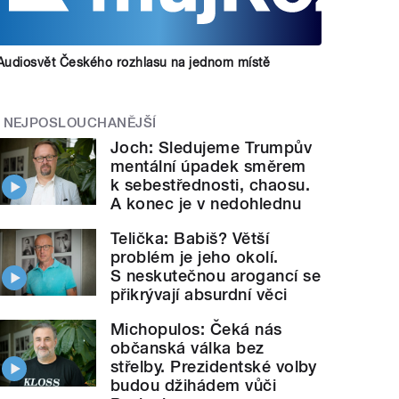
Audiosvět Českého rozhlasu na jednom místě
NEJPOSLOUCHANĚJŠÍ
Joch: Sledujeme Trumpův
mentální úpadek směrem
k sebestřednosti, chaosu.
A konec je v nedohlednu
Telička: Babiš? Větší
problém je jeho okolí.
S neskutečnou arogancí se
přikrývají absurdní věci
Michopulos: Čeká nás
občanská válka bez
střelby. Prezidentské volby
budou džihádem vůči