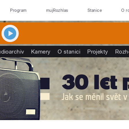
Program
mujRozhlas
Stanice
O r
dioarchiv
Kamery
O stanici
Projekty
Rozh