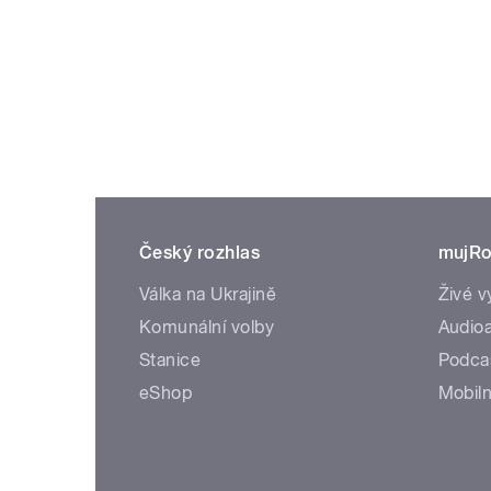
Český rozhlas
mujRo
Válka na Ukrajině
Živé v
Komunální volby
Audioa
Stanice
Podca
eShop
Mobiln