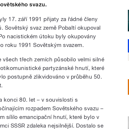
Sovětského svazu.
ly 17. září 1991 přijaty za řádné členy
. Sovětský svaz země Pobaltí okupoval
 Po nacistickém útoku byly okupovány
do roku 1991 Sovětským svazem.
e všech třech zemích působilo velmi silné
rotikomunistické partyzánské hnutí, které
ylo postupně zlikvidováno v průběhu 50.
t.
 konci 80. let – v souvislosti s
očínajícím rozpadem Sovětského svazu –
am sílilo emancipační hnutí, které bylo v
ámci SSSR zdaleka nejsilnější. Dostalo se