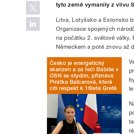
tyto země vymanily z vlivu 
Litva, Lotyšsko a Estonsko by
Organizace spojených národů
na počátku 2. světové války.
Německem a poté znovu až 
V
Česko je energetický
skanzen a za řeči Babiše v
p
OSN se stydím, přiznává
b
Pirátka Balcarová, která
cítí respekt k 16leté Gretě
le
Na
p
t
r