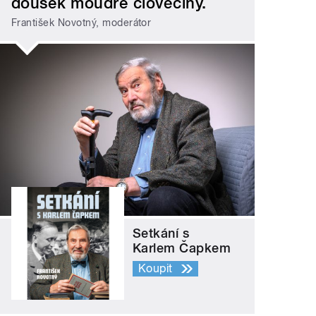
doušek moudré člověčiny.
František Novotný, moderátor
Setkání s
Karlem Čapkem
Koupit