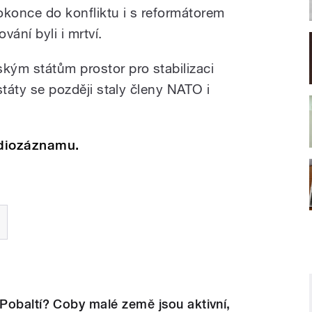
okonce do konfliktu i s reformátorem
vání byli i mrtví.
ským státům prostor pro stabilizaci
 státy se později staly členy NATO i
audiozáznamu.
Pobaltí? Coby malé země jsou aktivní,