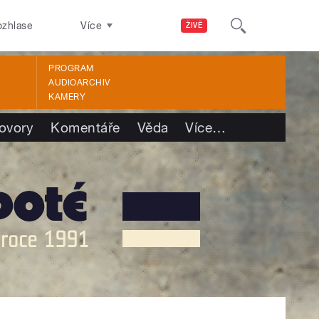
ozhlase
Více
ŽIVĚ
PROGRAM
AUDIOARCHIV
KAMERY
ovory
Komentáře
Věda
Více
…