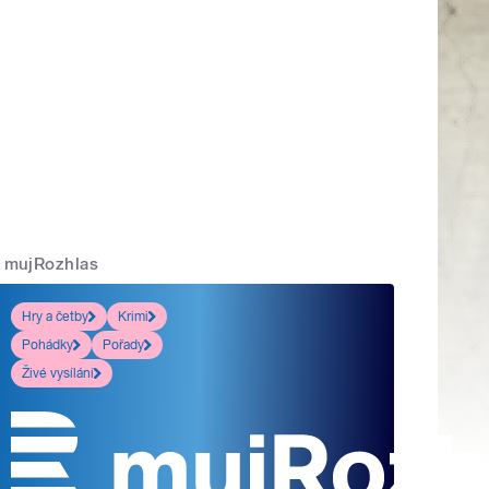
mujRozhlas
Hry a četby
Krimi
Pohádky
Pořady
Živé vysílání