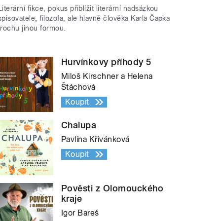
Literární fikce, pokus přiblížit literární nadsázkou
spisovatele, filozofa, ale hlavně člověka Karla Čapka
trochu jinou formou.
Hurvínkovy příhody 5
Miloš Kirschner a Helena
Štáchová
Koupit
Chalupa
Pavlína Křivánková
Koupit
Pověsti z Olomouckého
kraje
Igor Bareš