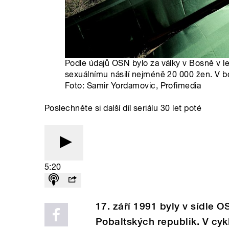
Podle údajů OSN bylo za války v Bosně v 
sexuálnímu násilí nejméně 20 000 žen. V bo
Foto: Samir Yordamovic, Profimedia
Poslechněte si další díl seriálu 30 let poté
5:20
17. září 1991 byly v sídle 
Pobaltských republik. V cyklu