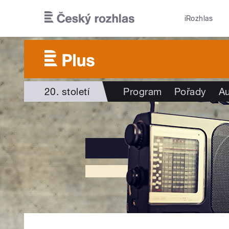
Přejít k hlavnímu obsahu
iRozhlas
20. století
Program
Pořady
Au