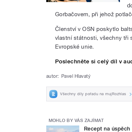
d
Gorbačovem, při jehož potlačo
Členství v OSN poskytlo balt
vlastní státnosti, všechny tři
Evropské unie.
Poslechněte si celý díl v 
autor:
Pavel Hlavatý
Všechny díly pořadu na mujRozhlas
MOHLO BY VÁS ZAJÍMAT
Recept na úspěch 