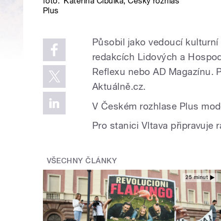
foto:
Kateřina Cibulka
,
Český rozhlas
Plus
Působil jako vedoucí kulturní
redakcích Lidových a Hospod
Reflexu nebo AD Magazínu. Pu
Aktuálně.cz.
V Českém rozhlase Plus mode
Pro stanici Vltava připravuje 
VŠECHNY ČLÁNKY
25 minut