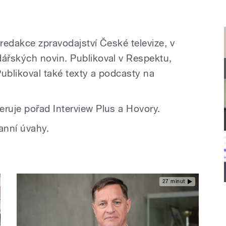
 redakce zpravodajství České televize, v
ářských novin. Publikoval v Respektu,
blikoval také texty a podcasty na
ruje pořad Interview Plus a Hovory.
ranní úvahy.
27 minut