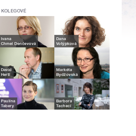
KOLEGOVÉ
Ivana
Dana
Chmel Denčevová
Votýpková
David
Markéta
Hertl
Bydžovská
Paulína
Barbora
Tabery
Tachecí