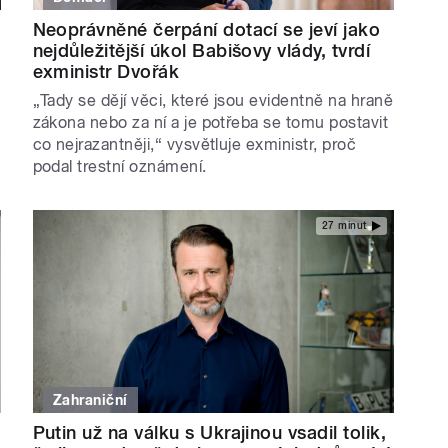
Neoprávněné čerpání dotací se jeví jako
nejdůležitější úkol Babišovy vlády, tvrdí
exministr Dvořák
„Tady se dějí věci, které jsou evidentně na hraně
y
zákona nebo za ní a je potřeba se tomu postavit
co nejrazantněji,“ vysvětluje exministr, proč
podal trestní oznámení.
27 minut
Zahraniční
Putin už na válku s Ukrajinou vsadil tolik,