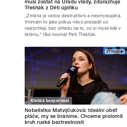
musí zůstat na Úřadu vlády, zdůrazňuje
Třešňák z Dětí úplňku
„Změna je velice destruktivní a nesmysluplná.
Vnímám to jako pokus něco prosadit co
nejrychleji, bez ohledu na to, co si myslí lidé v
terénu,“ říká novinář Petr Třešňák.
27 minut
Křehká bezpečnost
Nobelistka Matvijčuková: Ideální oběť
pláče, my se bráníme. Chceme prolomit
kruh ruské beztrestnosti