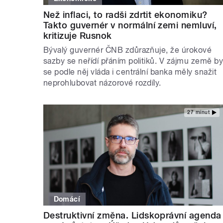
Než inflaci, to radši zdrtit ekonomiku?
Takto guvernér v normální zemi nemluví,
kritizuje Rusnok
Bývalý guvernér ČNB zdůrazňuje, že úrokové
sazby se neřídí přáním politiků. V zájmu země b
se podle něj vláda i centrální banka měly snažit
neprohlubovat názorové rozdíly.
27 minut
Domácí
Destruktivní změna. Lidskoprávní agenda