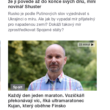
že ji povede až do konce svých dnů, míní
novinář Shuster
Rusko je podle Putinových slov vyjednávat s
Ukrajinci o míru. Ale jak by vypadal mír přijatelný
pro napadenou zemi? Dokáží takový mír
zprostředkovat Spojené státy?
23 minut
Sport
Každý den jeden maraton. Vozíčkáři
překonávají víc, říká ultramaratonec
Kujan, který oběhne Finsko