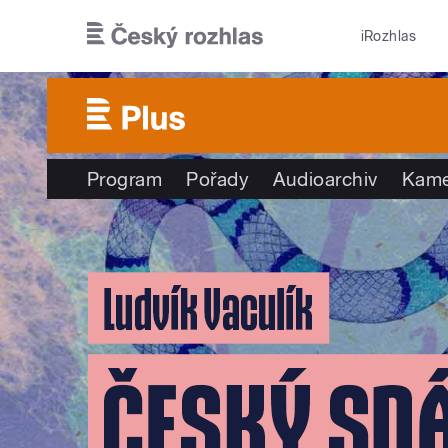
Přejít k hlavnímu obsahu
iRozhlas
Program
Pořady
Audioarchiv
Kame