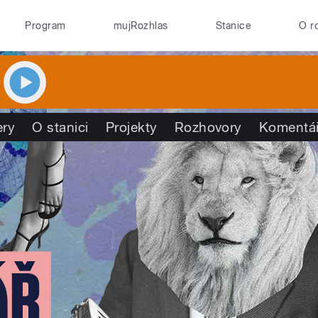
Program
mujRozhlas
Stanice
O r
ry
O stanici
Projekty
Rozhovory
Komentá