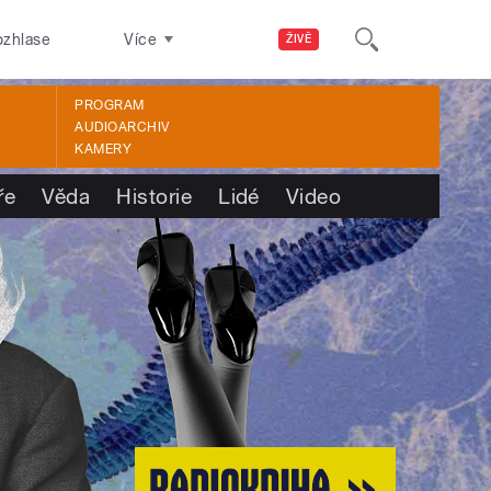
ozhlase
Více
ŽIVĚ
PROGRAM
AUDIOARCHIV
KAMERY
ře
Věda
Historie
Lidé
Video