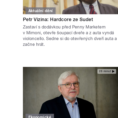
Aktuální dění
Petr Vizina: Hardcore ze Sudet
Zastaví s dodávkou před Penny Marketem
v Mimoni, otevře šoupací dveře a z auta vyndá
violoncello. Sedne si do otevřených dveří auta a
začne hrát.
26 minut
Ekonomické