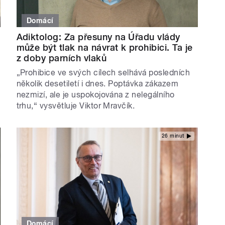
Domácí
Adiktolog: Za přesuny na Úřadu vlády
může být tlak na návrat k prohibici. Ta je
z doby parních vlaků
„Prohibice ve svých cílech selhává posledních
několik desetiletí i dnes. Poptávka zákazem
nezmizí, ale je uspokojována z nelegálního
trhu,“ vysvětluje Viktor Mravčík.
26 minut
Domácí