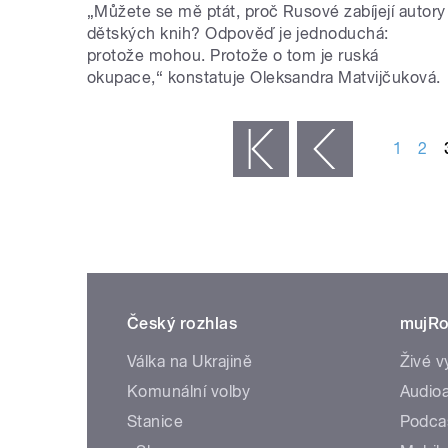
„Můžete se mě ptát, proč Rusové zabíjejí autory
dětských knih? Odpověď je jednoduchá:
protože mohou. Protože o tom je ruská
okupace,“ konstatuje Oleksandra Matvijčuková.
STRÁNKY
1
2
« první
‹ předchozí
Český rozhlas
mujRo
Válka na Ukrajině
Živé v
Komunální volby
Audioa
Stanice
Podca