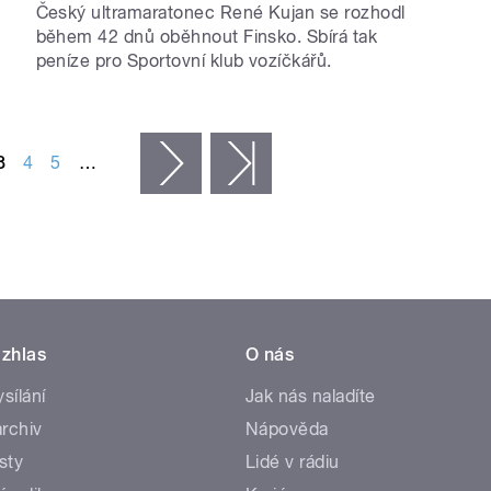
Český ultramaratonec René Kujan se rozhodl
během 42 dnů oběhnout Finsko. Sbírá tak
peníze pro Sportovní klub vozíčkářů.
3
4
5
…
následující ›
poslední »
zhlas
O nás
ysílání
Jak nás naladíte
rchiv
Nápověda
sty
Lidé v rádiu