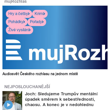
mujRozhlas
Hry a četby
Krimi
Pohádky
Pořady
Živé vysílání
Audiosvět Českého rozhlasu na jednom místě
NEJPOSLOUCHANĚJŠÍ
Joch: Sledujeme Trumpův mentální
úpadek směrem k sebestřednosti,
chaosu. A konec je v nedohlednu