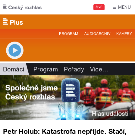
Přejít k hlavnímu obsahu
MENU
ŽIVĚ
PROGRAM
AUDIOARCHIV
KAMERY
Domácí
Program
Pořady
Více
…
Petr Holub: Katastrofa nepřijde. Stačí,