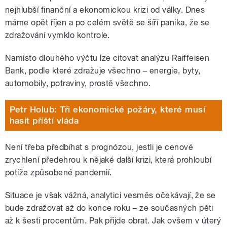
nejhlubší finanční a ekonomickou krizi od války. Dnes
máme opět říjen a po celém světě se šíří panika, že se
zdražování vymklo kontrole.
Namísto dlouhého výčtu lze citovat analýzu Raiffeisen
Bank, podle které zdražuje všechno – energie, byty,
automobily, potraviny, prostě všechno.
Petr Holub: Tři ekonomické požáry, které musí
hasit příští vláda
Není třeba předbíhat s prognózou, jestli je cenové
zrychlení předehrou k nějaké další krizi, která prohloubí
potíže způsobené pandemií.
Situace je však vážná, analytici vesměs očekávají, že se
bude zdražovat až do konce roku – ze současných pěti
až k šesti procentům. Pak přijde obrat. Jak ovšem v úterý