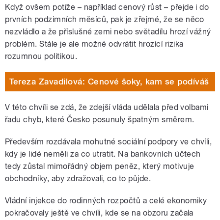
Když ovšem potíže – například cenový růst – přejde i do
prvních podzimních měsíců, pak je zřejmé, že se něco
nezvládlo a že příslušné zemi nebo světadílu hrozí vážný
problém. Stále je ale možné odvrátit hrozící rizika
rozumnou politikou.
Tereza Zavadilová: Cenové šoky, kam se podíváš
V této chvíli se zdá, že zdejší vláda udělala před volbami
řadu chyb, které Česko posunuly špatným směrem.
Především rozdávala mohutné sociální podpory ve chvíli,
kdy je lidé neměli za co utratit. Na bankovních účtech
tedy zůstal mimořádný objem peněz, který motivuje
obchodníky, aby zdražovali, co to půjde.
Vládní injekce do rodinných rozpočtů a celé ekonomiky
pokračovaly ještě ve chvíli, kde se na obzoru začala