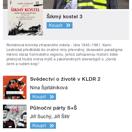
Šikmý kostel 3
Koupit
Románová kronika ztraceného města - léta 1945–1961. Karin
Lednická předkládá do značné míry převratný, dosavadní paradigma
měnící obraz hornického regionu, jehož zahlazenou historii stále
překrývá tlustá vrstva mýtů a zakořeněných stereotypů o „černé
zemi a rudém kraji“.
Svědectví o životě v KLDR 2
Nina Špitálníková
Koupit
Půlnoční párty S+Š
Jiří Suchý, Jiří Šlitr
Koupit