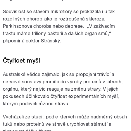
Souvislost se stavem mikroflóry se prokázala i u tak
rozdílných chorob jako je roztroušená skleróza,
Parkinsonova choroba nebo deprese. „V zažívacím
traktu máme triliony bakterií a dalších organismů,“
připomíná doktor Stránský.
Čtyřicet myší
Australské vědce zajímalo, jak se propojení trávící a
nervové soustavy promítá do výroby proteinů v játrech,
orgánu, který nejvíc reaguje na změnu stravy. V jejich
pokusech účinkovalo čtyřicet experimentálních myší,
kterým podávali různou stravu.
Vycházeli ze studií, podle kterých může nadměrný obsah
tuků nebo proteinů ve stravě urychlovat stárnutí a