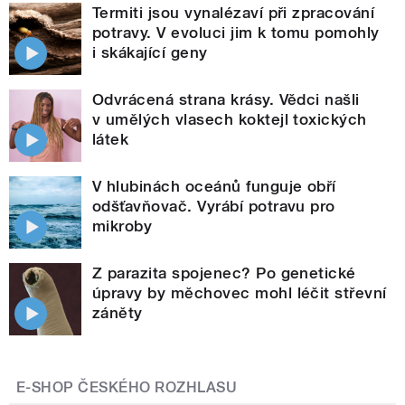
Termiti jsou vynalézaví při zpracování
potravy. V evoluci jim k tomu pomohly
i skákající geny
Odvrácená strana krásy. Vědci našli
v umělých vlasech koktejl toxických
látek
V hlubinách oceánů funguje obří
odšťavňovač. Vyrábí potravu pro
mikroby
Z parazita spojenec? Po genetické
úpravy by měchovec mohl léčit střevní
záněty
E-SHOP ČESKÉHO ROZHLASU