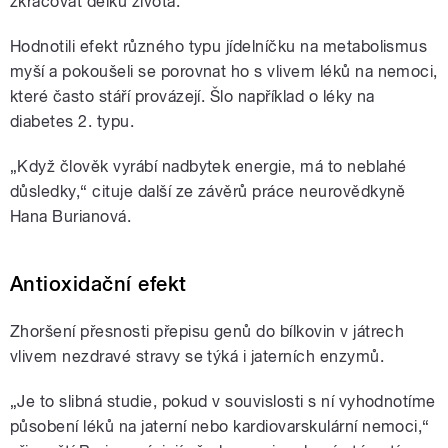
zkracovat délku života.
Hodnotili efekt různého typu jídelníčku na metabolismus
myší a pokoušeli se porovnat ho s vlivem léků na nemoci,
které často stáří provázejí. Šlo například o léky na
diabetes 2. typu.
„Když člověk vyrábí nadbytek energie, má to neblahé
důsledky,“ cituje další ze závěrů práce neurovědkyně
Hana Burianová.
Antioxidační efekt
Zhoršení přesnosti přepisu genů do bílkovin v játrech
vlivem nezdravé stravy se týká i jaterních enzymů.
„Je to slibná studie, pokud v souvislosti s ní vyhodnotíme
působení léků na jaterní nebo kardiovarskulární nemoci,“