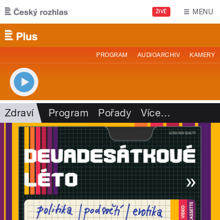
Přejít k hlavnímu obsahu
MENU
ŽIVĚ
PROGRAM
AUDIOARCHIV
KAMERY
Zdraví
Program
Pořady
Více
…