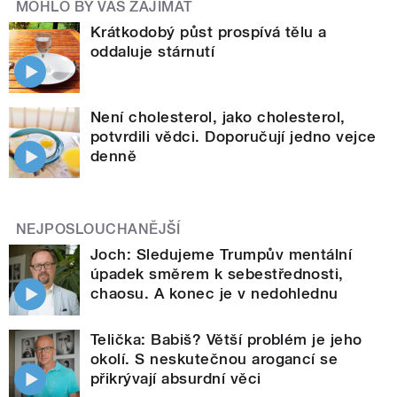
MOHLO BY VÁS ZAJÍMAT
Krátkodobý půst prospívá tělu a
oddaluje stárnutí
Není cholesterol, jako cholesterol,
potvrdili vědci. Doporučují jedno vejce
denně
NEJPOSLOUCHANĚJŠÍ
Joch: Sledujeme Trumpův mentální
úpadek směrem k sebestřednosti,
chaosu. A konec je v nedohlednu
Telička: Babiš? Větší problém je jeho
okolí. S neskutečnou arogancí se
přikrývají absurdní věci