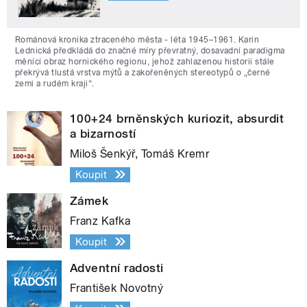
Románová kronika ztraceného města - léta 1945–1961. Karin
Lednická předkládá do značné míry převratný, dosavadní paradigma
měnící obraz hornického regionu, jehož zahlazenou historii stále
překrývá tlustá vrstva mýtů a zakořeněných stereotypů o „černé
zemi a rudém kraji“.
100+24 brněnských kuriozit, absurdit
a bizarností
Miloš Šenkýř, Tomáš Kremr
Koupit
Zámek
Franz Kafka
Koupit
Adventní radosti
František Novotný