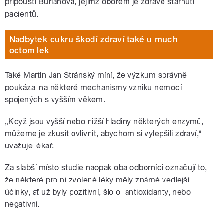
připouští Burianová, jejímž oborem je zdravé stárnutí
pacientů.
Nadbytek cukru škodí zdraví také u much
octomilek
Také Martin Jan Stránský míní, že výzkum správně
poukázal na některé mechanismy vzniku nemocí
spojených s vyšším věkem.
„Když jsou vyšší nebo nižší hladiny některých enzymů,
můžeme je zkusit ovlivnit, abychom si vylepšili zdraví,“
uvažuje lékař.
Za slabší místo studie naopak oba odborníci označují to,
že některé pro ni zvolené léky měly známé vedlejší
účinky, ať už byly pozitivní, šlo o antioxidanty, nebo
negativní.