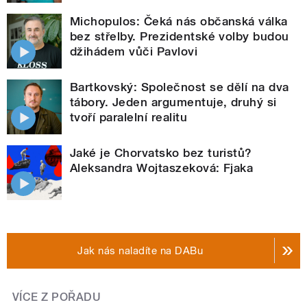
Michopulos: Čeká nás občanská válka
bez střelby. Prezidentské volby budou
džihádem vůči Pavlovi
Bartkovský: Společnost se dělí na dva
tábory. Jeden argumentuje, druhý si
tvoří paralelní realitu
Jaké je Chorvatsko bez turistů?
Aleksandra Wojtaszeková: Fjaka
Jak nás naladíte na DABu
VÍCE Z POŘADU