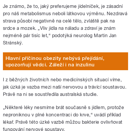
Je známo, že to, jaký preferujeme jídelníček, je zásadní
pro náš metabolismus neboli látkovou výměnu. Nezdravá
strava působí negativně na celé tělo, zvláště pak na
srdce a mozek. „Vliv jídla na náladu a zdraví je znám
nejméně pár tisíc let,“ podotýká neurolog Martin Jan
Stránský.
Hlavní příčinou obezity nebývá přejídání,
upozorňují vědci. Záleží i na inzulinu
I z běžných životních nebo medicínských situací víme,
jak úzká je vazba mezi naší nervovou a trávící soustavou.
Právě na ni se soustředila australská studie.
„Některé léky nesmíme brát současně s jídlem, protože
neproniknou v plné koncentraci do krve,“ uvádí příklad
lékař. Právě této úzké vazbě můžou bakterie ovlivňovat
fungování nervové soustavy.