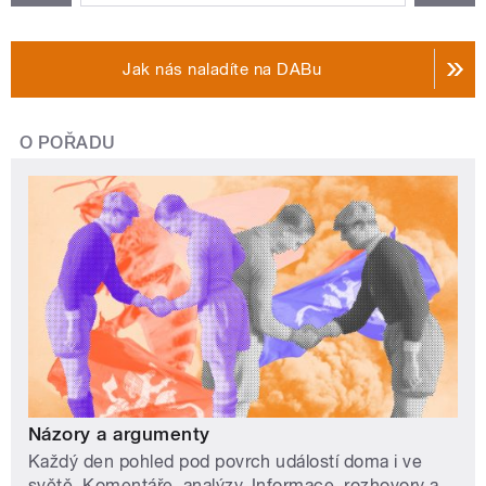
Jak nás naladíte na DABu
O POŘADU
Názory a argumenty
Každý den pohled pod povrch událostí doma i ve
světě. Komentáře, analýzy. Informace, rozhovory a