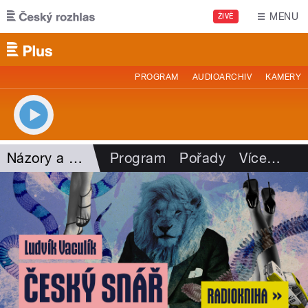
Přejít k hlavnímu obsahu
MENU
ŽIVĚ
PROGRAM
AUDIOARCHIV
KAMERY
Názory a argumenty
Program
Pořady
Více
…