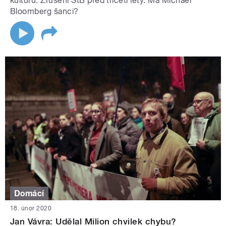
kulturu. Zrušení StB před třiceti lety. Má Michael
Bloomberg šanci?
Domácí
18. únor 2020
Jan Vávra: Udělal Milion chvilek chybu?