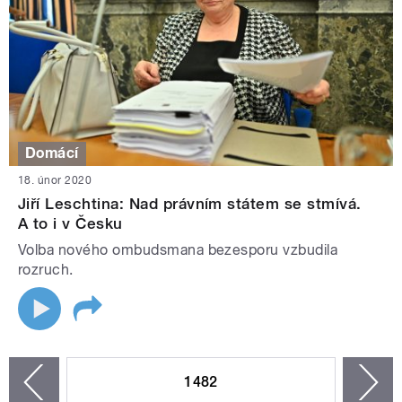
Domácí
18. únor 2020
Jiří Leschtina: Nad právním státem se stmívá.
A to i v Česku
Volba nového ombudsmana bezesporu vzbudila
rozruch.
STRÁNKY
1482
n
zí