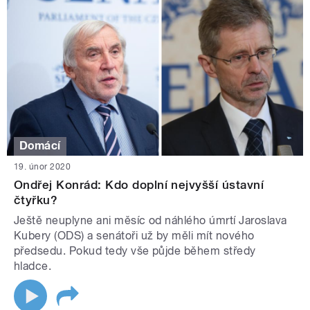
Domácí
19. únor 2020
Ondřej Konrád: Kdo doplní nejvyšší ústavní
čtyřku?
Ještě neuplyne ani měsíc od náhlého úmrtí Jaroslava
Kubery (ODS) a senátoři už by měli mít nového
předsedu. Pokud tedy vše půjde během středy
hladce.