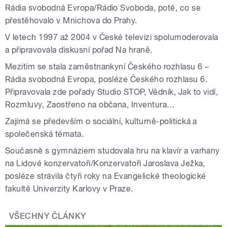
Rádia svobodná Evropa/Rádio Svoboda, poté, co se
přestěhovalo v Mnichova do Prahy.
V letech 1997 až 2004 v České televizi spolumoderovala
a připravovala diskusní pořad Na hraně.
Mezitím se stala zaměstnankyní Českého rozhlasu 6 –
Rádia svobodná Evropa, posléze Českého rozhlasu 6.
Připravovala zde pořady Studio STOP, Vědník, Jak to vidí,
Rozmluvy, Zaostřeno na občana, Inventura…
Zajímá se především o sociální, kulturně-politická a
společenská témata.
Současně s gymnáziem studovala hru na klavír a varhany
na Lidové konzervatoři/Konzervatoři Jaroslava Ježka,
posléze strávila čtyři roky na Evangelické theologické
fakultě Univerzity Karlovy v Praze.
VŠECHNY ČLÁNKY