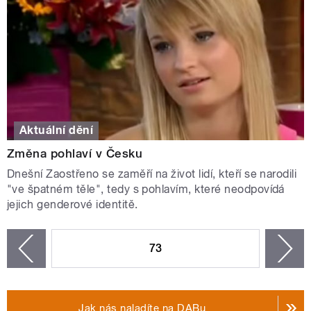
Aktuální dění
Změna pohlaví v Česku
Dnešní Zaostřeno se zaměří na život lidí, kteří se narodili
"ve špatném těle", tedy s pohlavím, které neodpovídá
jejich genderové identitě.
STRÁNKY
73
n
zí
Jak nás naladíte na DABu