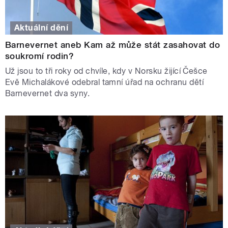
Aktuální dění
Barnevernet aneb Kam až může stát zasahovat do
soukromí rodin?
Už jsou to tři roky od chvíle, kdy v Norsku žijící Češce
Evě Michalákové odebral tamní úřad na ochranu dětí
Barnevernet dva syny.