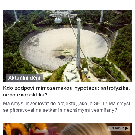
Aktuální dění
Kdo zodpoví mimozemskou hypotézu: astrofyzika,
nebo exopolitika?
Má smysl investovat do projektů, jako je SETI? Má smysl
se připravovat na setkání s neznámými vesmířany?
19 minut