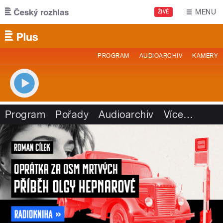
Přejít k hlavnímu obsahu
MENU
ŽIVĚ
PROGRAM
AUDIOARCHIV
KAMERY
Program
Pořady
Audioarchiv
Více
…