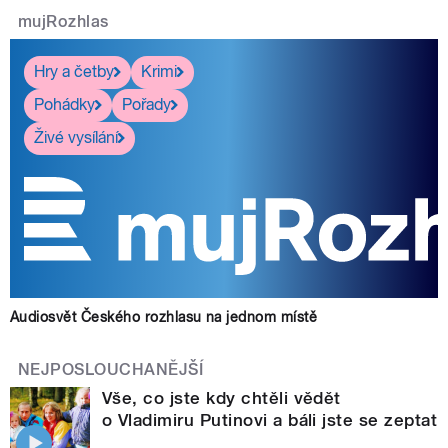
mujRozhlas
Hry a četby
Krimi
Pohádky
Pořady
Živé vysílání
Audiosvět Českého rozhlasu na jednom místě
NEJPOSLOUCHANĚJŠÍ
Vše, co jste kdy chtěli vědět
o Vladimiru Putinovi a báli jste se zeptat