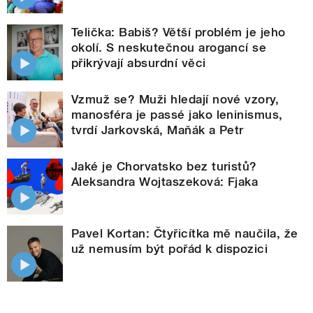
Telička: Babiš? Větší problém je jeho
okolí. S neskutečnou arogancí se
přikrývají absurdní věci
Vzmuž se? Muži hledají nové vzory,
manosféra je passé jako leninismus,
tvrdí Jarkovská, Maňák a Petr
Jaké je Chorvatsko bez turistů?
Aleksandra Wojtaszeková: Fjaka
Pavel Kortan: Čtyřicítka mě naučila, že
už nemusím být pořád k dispozici