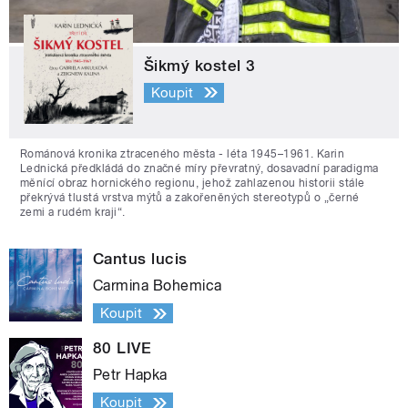
Šikmý kostel 3
Koupit
Románová kronika ztraceného města - léta 1945–1961. Karin
Lednická předkládá do značné míry převratný, dosavadní paradigma
měnící obraz hornického regionu, jehož zahlazenou historii stále
překrývá tlustá vrstva mýtů a zakořeněných stereotypů o „černé
zemi a rudém kraji“.
Cantus lucis
Carmina Bohemica
Koupit
80 LIVE
Petr Hapka
Koupit