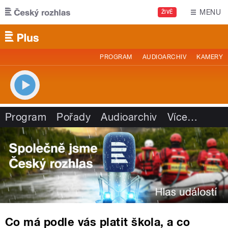
Přejít k hlavnímu obsahu
MENU
ŽIVĚ
PROGRAM
AUDIOARCHIV
KAMERY
Program
Pořady
Audioarchiv
Více
…
Co má podle vás platit škola, a co