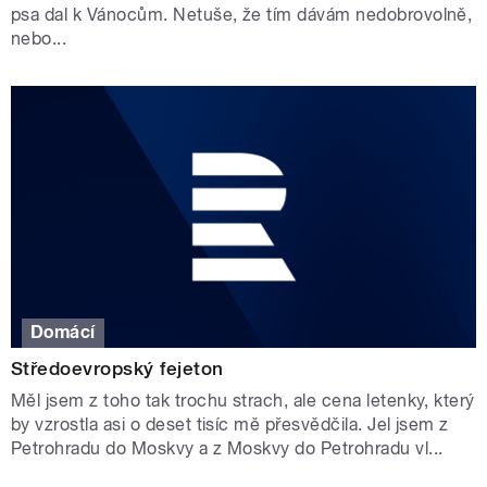
psa dal k Vánocům. Netuše, že tím dávám nedobrovolně,
nebo...
Domácí
Středoevropský fejeton
Měl jsem z toho tak trochu strach, ale cena letenky, který
by vzrostla asi o deset tisíc mě přesvědčila. Jel jsem z
Petrohradu do Moskvy a z Moskvy do Petrohradu vl...
STRÁNKY