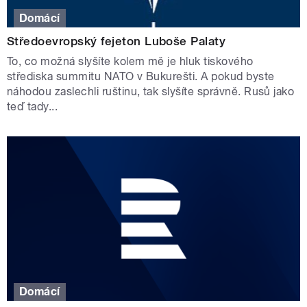
Domácí
Středoevropský fejeton Luboše Palaty
To, co možná slyšíte kolem mě je hluk tiskového
střediska summitu NATO v Bukurešti. A pokud byste
náhodou zaslechli ruštinu, tak slyšíte správně. Rusů jako
teď tady...
Domácí