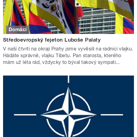
Domácí
Středoevropský fejeton Luboše Palaty
V naší čtvrti na okraji Prahy jsme vyvěsili na radnici vlajku.
Hádáte správně, vlajku Tibetu. Pan starosta, kterého
mám už léta rád, vždycky to býval takový sympati...