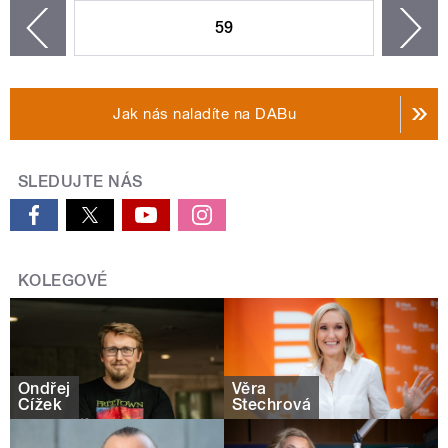
59
n
zí
Jak nás naladíte na DABu
SLEDUJTE NÁS
KOLEGOVÉ
Ondřej
Věra
Čížek
Štechrová