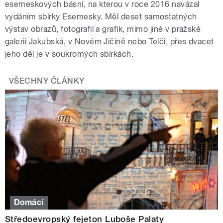
esemeskových básní, na kterou v roce 2016 navázal
vydáním sbírky Esemesky. Měl deset samostatných
výstav obrazů, fotografií a grafik, mimo jiné v pražské
galerii Jakubská, v Novém Jičíně nebo Telči, přes dvacet
jeho děl je v soukromých sbírkách.
VŠECHNY ČLÁNKY
Domácí
Středoevropský fejeton Luboše Palaty