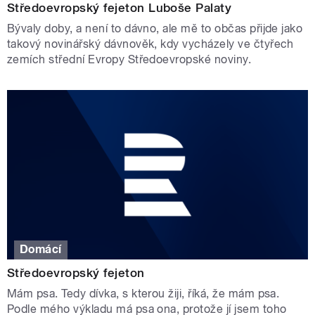
Středoevropský fejeton Luboše Palaty
Bývaly doby, a není to dávno, ale mě to občas přijde jako
takový novinářský dávnověk, kdy vycházely ve čtyřech
zemích střední Evropy Středoevropské noviny.
Domácí
Středoevropský fejeton
Mám psa. Tedy dívka, s kterou žiji, říká, že mám psa.
Podle mého výkladu má psa ona, protože jí jsem toho