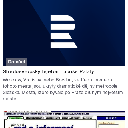
Domácí
Středoevropský fejeton Luboše Palaty
Wroclaw, Vratislav, nebo Breslau, ve třech jménech
tohoto města jsou ukryty dramatické dějiny metropole
Slezska. Města, které bývalo po Praze druhým největším
měste...