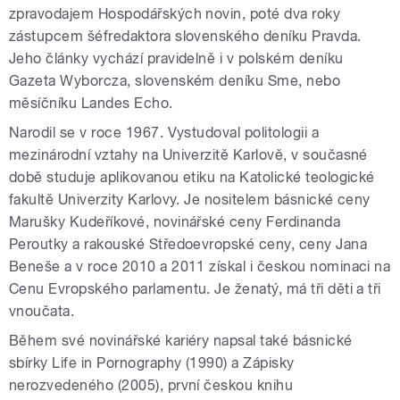
zpravodajem Hospodářských novin, poté dva roky
zástupcem šéfredaktora slovenského deníku Pravda.
Jeho články vychází pravidelně i v polském deníku
Gazeta Wyborcza, slovenském deníku Sme, nebo
měsíčníku Landes Echo.
Narodil se v roce 1967. Vystudoval politologii a
mezinárodní vztahy na Univerzitě Karlově, v současné
době studuje aplikovanou etiku na Katolické teologické
fakultě Univerzity Karlovy. Je nositelem básnické ceny
Marušky Kudeříkové, novinářské ceny Ferdinanda
Peroutky a rakouské Středoevropské ceny, ceny Jana
Beneše a v roce 2010 a 2011 získal i českou nominaci na
Cenu Evropského parlamentu. Je ženatý, má tři děti a tři
vnoučata.
Během své novinářské kariéry napsal také básnické
sbírky Life in Pornography (1990) a Zápisky
nerozvedeného (2005), první českou knihu