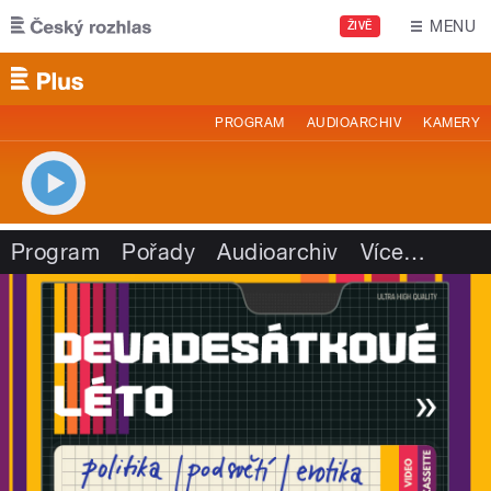
Přejít k hlavnímu obsahu
MENU
ŽIVĚ
PROGRAM
AUDIOARCHIV
KAMERY
Program
Pořady
Audioarchiv
Více
…