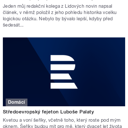
Jeden můj redakční kolega z Lidových novin napsal
článek, v němž položil z jeho pohledu historika vcelku
logickou otázku. Nebylo by bývalo lepší, kdyby před
šedesát...
Domácí
Středoevropský fejeton Luboše Palaty
Kvetou a voní šeříky, včetně toho, který roste pod mým
oknem. Šeříky budou mít pro mě, který dvacet let života