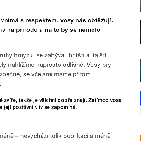
 vnímá s respektem, vosy nás obtěžují.
vliv na přírodu a na to by se nemělo
uhy hmyzu, se zabývali britští a italští
včely nahlížíme naprosto odlišně. Vosy prý
zpečné, se včelami máme přitom
.
zvíře, takže je všichni dobře znají. Zatímco vosa
 její pozitivní vliv se zapomíná.
méně – nevychází tolik publikací a méně