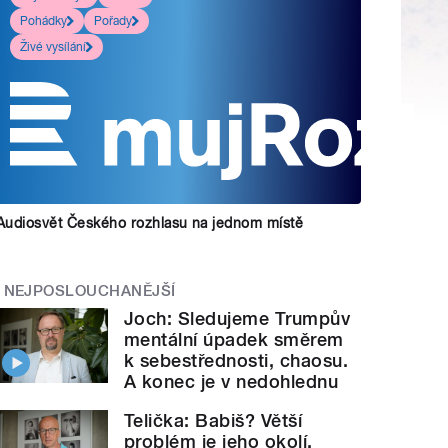
Pohádky
Pořady
Živé vysílání
Audiosvět Českého rozhlasu na jednom místě
NEJPOSLOUCHANĚJŠÍ
Joch: Sledujeme Trumpův
mentální úpadek směrem
k sebestřednosti, chaosu.
A konec je v nedohlednu
Telička: Babiš? Větší
problém je jeho okolí.