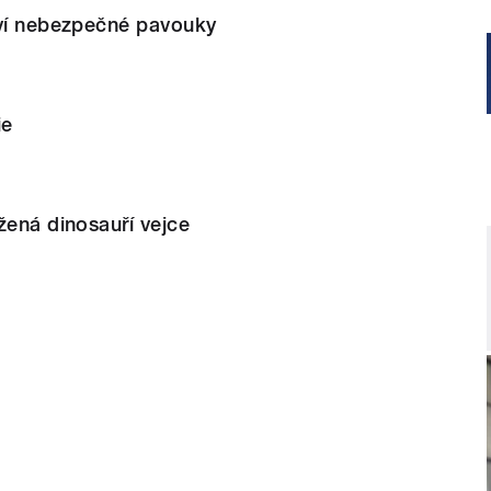
oví nebezpečné pavouky
ie
žená dinosauří vejce