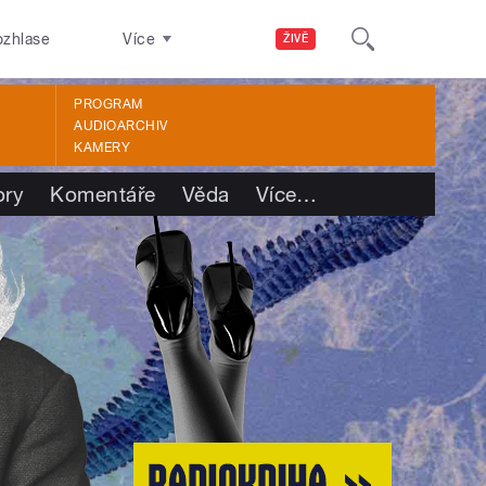
ozhlase
Více
ŽIVĚ
PROGRAM
AUDIOARCHIV
KAMERY
ory
Komentáře
Věda
Více
…