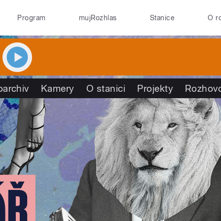
Program
mujRozhlas
Stanice
O r
oarchiv
Kamery
O stanici
Projekty
Rozhov