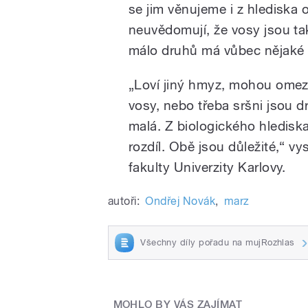
se jim věnujeme i z hlediska 
neuvědomují, že vosy jsou ta
málo druhů má vůbec nějaké 
„Loví jiný hmyz, mohou omez
vosy, nebo třeba sršni jsou d
malá. Z biologického hledisk
rozdíl. Obě jsou důležité,“ v
fakulty Univerzity Karlovy.
autoři:
Ondřej Novák
,
marz
Všechny díly pořadu na mujRozhlas
MOHLO BY VÁS ZAJÍMAT