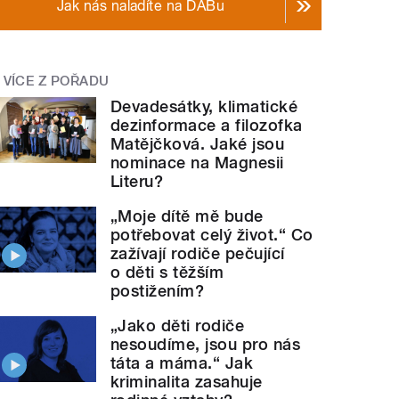
Jak nás naladíte na DABu
VÍCE Z POŘADU
Devadesátky, klimatické
dezinformace a filozofka
Matějčková. Jaké jsou
nominace na Magnesii
Literu?
„Moje dítě mě bude
potřebovat celý život.“ Co
zažívají rodiče pečující
o děti s těžším
postižením?
„Jako děti rodiče
nesoudíme, jsou pro nás
táta a máma.“ Jak
kriminalita zasahuje