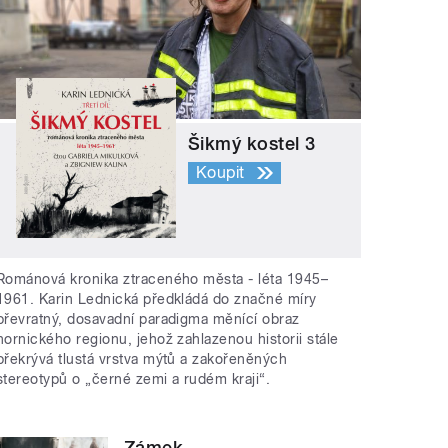
Šikmý kostel 3
Koupit
Románová kronika ztraceného města - léta 1945–
1961. Karin Lednická předkládá do značné míry
převratný, dosavadní paradigma měnící obraz
hornického regionu, jehož zahlazenou historii stále
překrývá tlustá vrstva mýtů a zakořeněných
stereotypů o „černé zemi a rudém kraji“.
Zámek