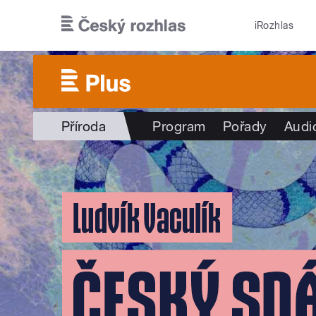
Přejít k hlavnímu obsahu
iRozhlas
Příroda
Program
Pořady
Audi