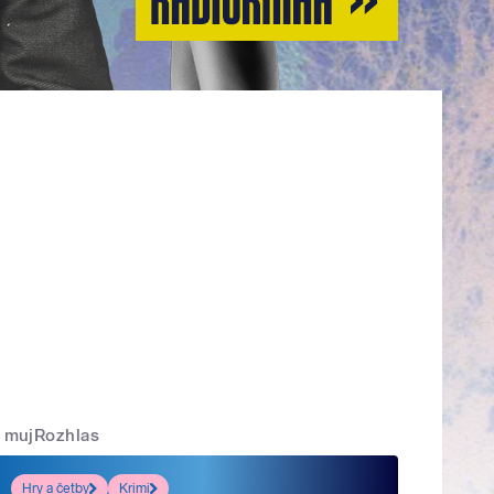
mujRozhlas
Hry a četby
Krimi