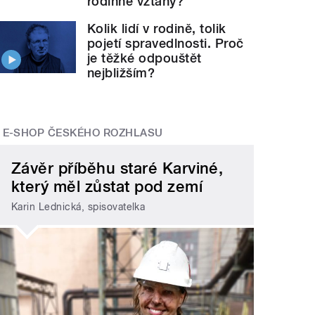
rodinné vztahy?
Kolik lidí v rodině, tolik
pojetí spravedlnosti. Proč
je těžké odpouštět
nejbližším?
E-SHOP ČESKÉHO ROZHLASU
Závěr příběhu staré Karviné,
který měl zůstat pod zemí
Karin Lednická, spisovatelka