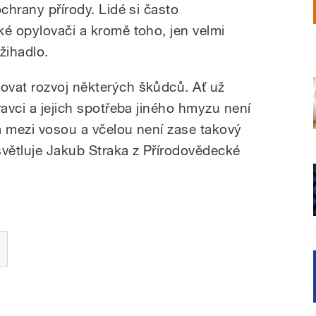
ochrany přírody.
Lidé si často
ké opylovači a kromě toho, jen velmi
žihadlo.
ovat rozvoj některých škůdců. Ať už
ravci a jejich spotřeba jiného hmyzu není
a mezi vosou a včelou není zase takový
ysvětluje Jakub Straka z Přírodovědecké