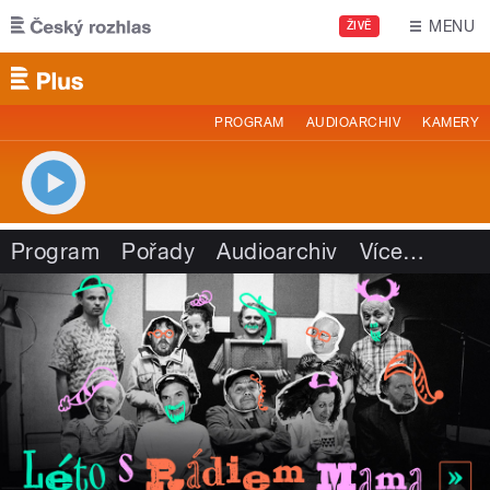
Přejít k hlavnímu obsahu
MENU
ŽIVĚ
PROGRAM
AUDIOARCHIV
KAMERY
Program
Pořady
Audioarchiv
Více
…