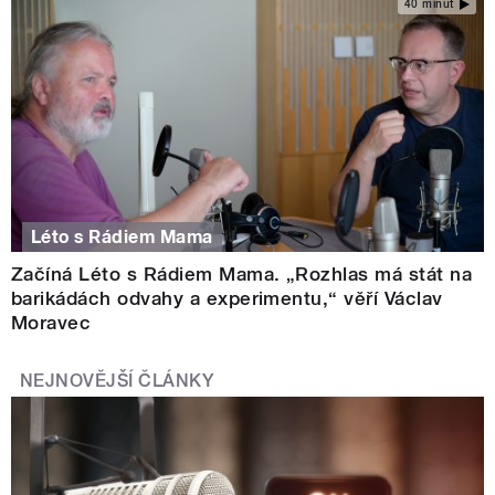
40 minut
Léto s Rádiem Mama
Začíná Léto s Rádiem Mama. „Rozhlas má stát na
barikádách odvahy a experimentu,“ věří Václav
Moravec
NEJNOVĚJŠÍ ČLÁNKY