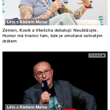
Léto s Rádiem Mama
Zemen, Kosík a Všelicha debatují: Neubližujte.
Humor má hranici tam, kde je omotaná ostnatým
drátem
14 minut
Léto s Rádiem Mama