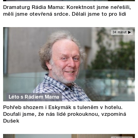
Dramaturg Rádia Mama: Korektnost jsme neřešili,
měli jsme otevřená srdce. Dělali jsme to pro lidi
34 minut
Léto s Rádiem Mama
Pohřeb shozem i Eskymák s tuleněm v hotelu.
Doufali jsme, že nás lidé prokouknou, vzpomíná
Dušek