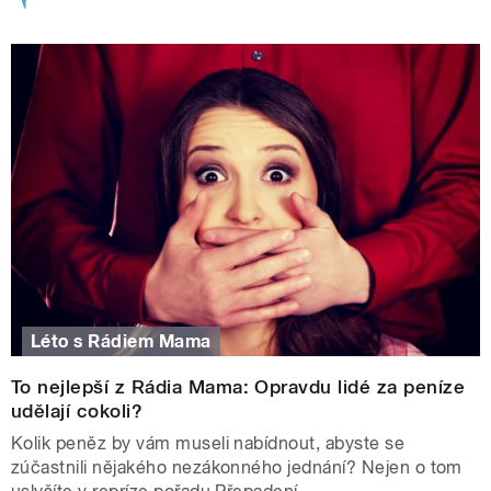
Léto s Rádiem Mama
To nejlepší z Rádia Mama: Opravdu lidé za peníze
udělají cokoli?
Kolik peněz by vám museli nabídnout, abyste se
zúčastnili nějakého nezákonného jednání? Nejen o tom