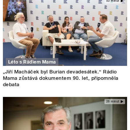
53 minut
Léto s Rádiem Mama
„Jiří Macháček byl Burian devadesátek.“ Rádio
Mama zůstává dokumentem 90. let, připomněla
debata
26 minut