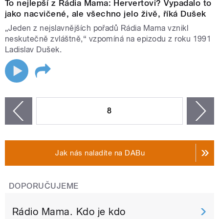
To nejlepší z Rádia Mama: Hervertovi? Vypadalo to
jako nacvičené, ale všechno jelo živě, říká Dušek
„Jeden z nejslavnějších pořadů Rádia Mama vznikl
neskutečně zvláštně,“ vzpomíná na epizodu z roku 1991
Ladislav Dušek.
STRÁNKY
8
n
zí
Jak nás naladíte na DABu
DOPORUČUJEME
Rádio Mama. Kdo je kdo