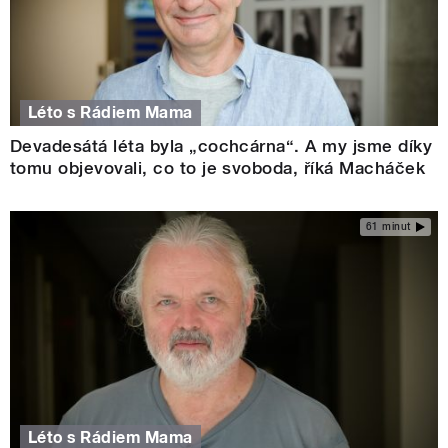
Léto s Rádiem Mama
Devadesátá léta byla „cochcárna“. A my jsme díky
tomu objevovali, co to je svoboda, říká Macháček
61 minut
Léto s Rádiem Mama