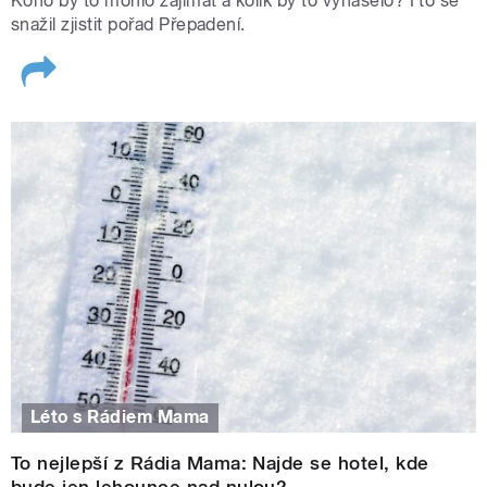
Koho by to mohlo zajímat a kolik by to vynášelo? I to se
snažil zjistit pořad Přepadení.
Léto s Rádiem Mama
To nejlepší z Rádia Mama: Najde se hotel, kde
bude jen lehounce nad nulou?