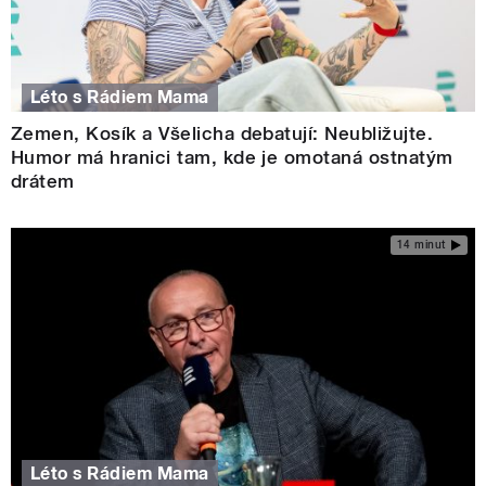
Léto s Rádiem Mama
Zemen, Kosík a Všelicha debatují: Neubližujte.
Humor má hranici tam, kde je omotaná ostnatým
drátem
14 minut
Léto s Rádiem Mama