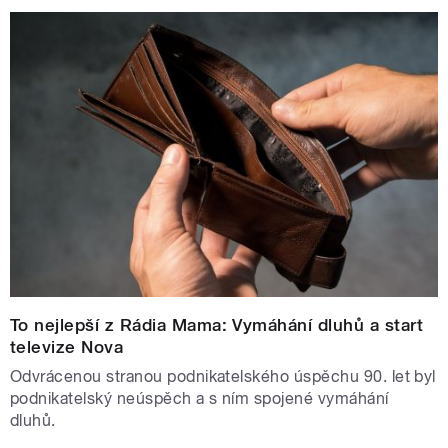
To nejlepší z Rádia Mama: Vymáhání dluhů a start
televize Nova
Odvrácenou stranou podnikatelského úspěchu 90. let byl
podnikatelský neúspěch a s ním spojené vymáhání
dluhů.