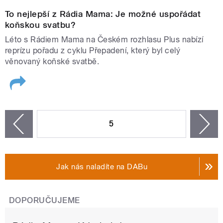
To nejlepší z Rádia Mama: Je možné uspořádat
koňskou svatbu?
Léto s Rádiem Mama na Českém rozhlasu Plus nabízí
reprízu pořadu z cyklu Přepadení, který byl celý
věnovaný koňské svatbě.
STRÁNKY
5
n
zí
Jak nás naladíte na DABu
DOPORUČUJEME