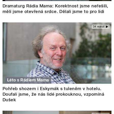
Dramaturg Rádia Mama: Korektnost jsme neřešili,
měli jsme otevřená srdce. Dělali jsme to pro lidi
34 minut
Léto s Rádiem Mama
Pohřeb shozem i Eskymák s tuleněm v hotelu.
Doufali jsme, že nás lidé prokouknou, vzpomíná
Dušek