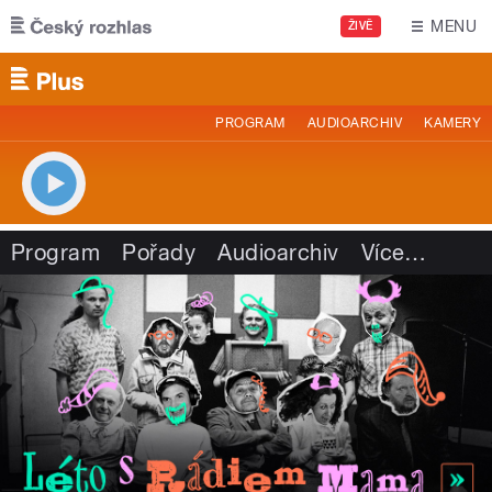
Přejít k hlavnímu obsahu
MENU
ŽIVĚ
PROGRAM
AUDIOARCHIV
KAMERY
Program
Pořady
Audioarchiv
Více
…