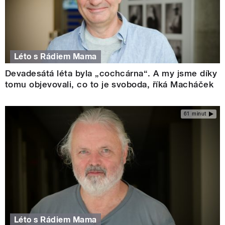
Léto s Rádiem Mama
Devadesátá léta byla „cochcárna“. A my jsme díky
tomu objevovali, co to je svoboda, říká Macháček
61 minut
Léto s Rádiem Mama