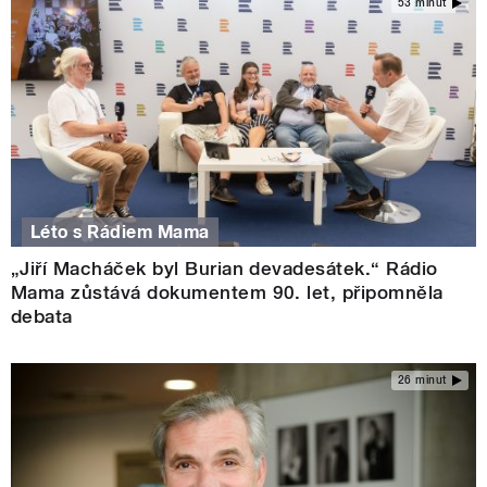
53 minut
Léto s Rádiem Mama
„Jiří Macháček byl Burian devadesátek.“ Rádio
Mama zůstává dokumentem 90. let, připomněla
debata
26 minut