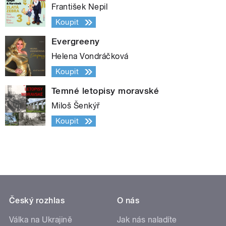
František Nepil
Koupit
Evergreeny
Helena Vondráčková
Koupit
Temné letopisy moravské
Miloš Šenkýř
Koupit
Český rozhlas
O nás
Válka na Ukrajině
Jak nás naladíte