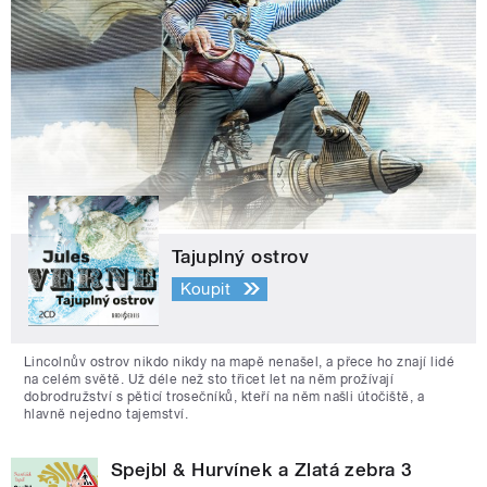
Tajuplný ostrov
Koupit
Lincolnův ostrov nikdo nikdy na mapě nenašel, a přece ho znají lidé
na celém světě. Už déle než sto třicet let na něm prožívají
dobrodružství s pěticí trosečníků, kteří na něm našli útočiště, a
hlavně nejedno tajemství.
Spejbl & Hurvínek a Zlatá zebra 3