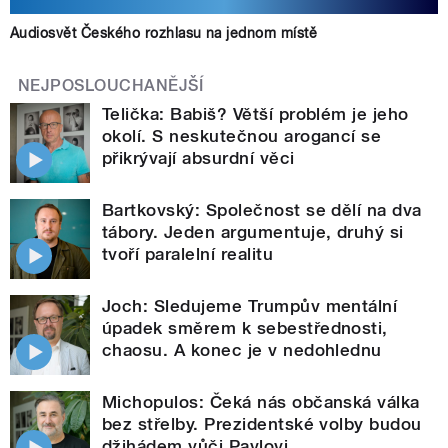
Audiosvět Českého rozhlasu na jednom místě
NEJPOSLOUCHANĚJŠÍ
Telička: Babiš? Větší problém je jeho
okolí. S neskutečnou arogancí se
přikrývají absurdní věci
Bartkovský: Společnost se dělí na dva
tábory. Jeden argumentuje, druhý si
tvoří paralelní realitu
Joch: Sledujeme Trumpův mentální
úpadek směrem k sebestřednosti,
chaosu. A konec je v nedohlednu
Michopulos: Čeká nás občanská válka
bez střelby. Prezidentské volby budou
džihádem vůči Pavlovi