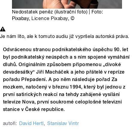
Nedostatek peněz (ilustrační foto) | Foto:
Pixabay,
Licence Pixabay
,
©
Je nám líto, ale k tomuto audiu již vypršela autorská práva.
Odvrácenou stranou podnikatelského úspěchu 90. let
byl podnikatelský neúspěch a s ním spojené vymáhání
dluhů. Originálním způsobem připomenou „divoké
devadesátky“ Jiří Macháček a jeho přátelé v repríze
pořadu Přepadení. A po něm následuje pořad Za
mozkem, natočený v březnu 1994, který byl jednou z
první satirických reakcí na tehdy zahájené vysílání
televize Nova, první soukromé celoplošné televizní
stanice v České republice.
autoři:
David Hertl
,
Stanislav Vintr