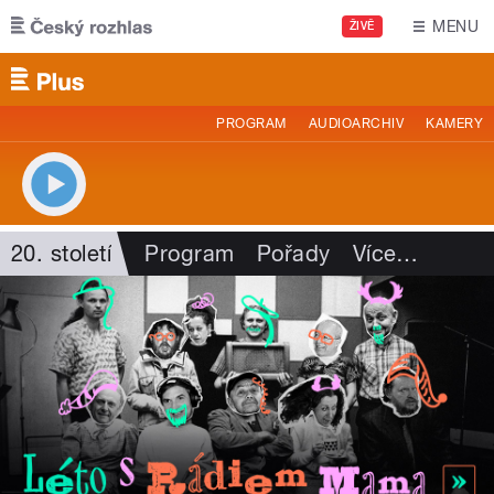
Přejít k hlavnímu obsahu
MENU
ŽIVĚ
PROGRAM
AUDIOARCHIV
KAMERY
20. století
Program
Pořady
Více
…