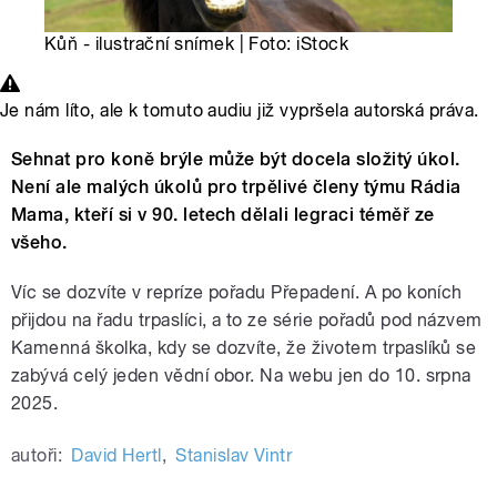
Kůň - ilustrační snímek | Foto: iStock
Je nám líto, ale k tomuto audiu již vypršela autorská práva.
Sehnat pro koně brýle může být docela složitý úkol.
Není ale malých úkolů pro trpělivé členy týmu Rádia
Mama, kteří si v 90. letech dělali legraci téměř ze
všeho.
Víc se dozvíte v repríze pořadu Přepadení. A po koních
přijdou na řadu trpaslíci, a to ze série pořadů pod názvem
Kamenná školka, kdy se dozvíte, že životem trpaslíků se
zabývá celý jeden vědní obor. Na webu jen do 10. srpna
2025.
autoři:
David Hertl
,
Stanislav Vintr