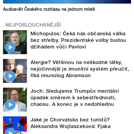
Audiosvět Českého rozhlasu na jednom místě
NEJPOSLOUCHANĚJŠÍ
Michopulos: Čeká nás občanská válka
bez střelby. Prezidentské volby budou
džihádem vůči Pavlovi
Alergie? Většinou na neškodné látky,
nejúčinnější je imunitní systém přeučit,
říká imunolog Abramson
Joch: Sledujeme Trumpův mentální
úpadek směrem k sebestřednosti,
chaosu. A konec je v nedohlednu
Jaké je Chorvatsko bez turistů?
Aleksandra Wojtaszeková: Fjaka