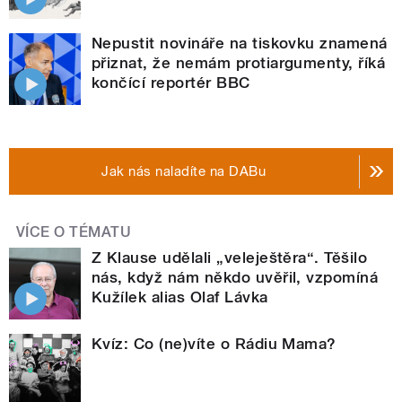
Nepustit novináře na tiskovku znamená
přiznat, že nemám protiargumenty, říká
končící reportér BBC
Jak nás naladíte na DABu
VÍCE O TÉMATU
Z Klause udělali „veleještěra“. Těšilo
nás, když nám někdo uvěřil, vzpomíná
Kužílek alias Olaf Lávka
Kvíz: Co (ne)víte o Rádiu Mama?