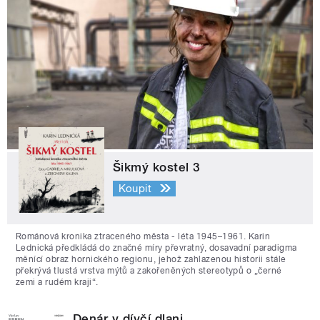
Šikmý kostel 3
Koupit
Románová kronika ztraceného města - léta 1945–1961. Karin
Lednická předkládá do značné míry převratný, dosavadní paradigma
měnící obraz hornického regionu, jehož zahlazenou historii stále
překrývá tlustá vrstva mýtů a zakořeněných stereotypů o „černé
zemi a rudém kraji“.
Denár v dívčí dlani