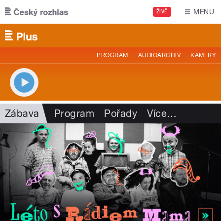
Přejít k hlavnímu obsahu
MENU
ŽIVĚ
PROGRAM
AUDIOARCHIV
KAMERY
Zábava
Program
Pořady
Více
…