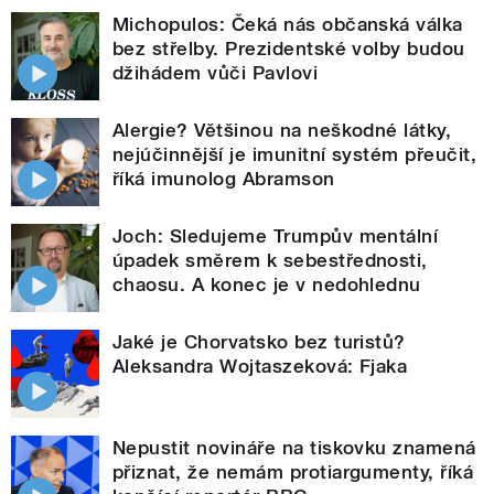
Michopulos: Čeká nás občanská válka
bez střelby. Prezidentské volby budou
džihádem vůči Pavlovi
Alergie? Většinou na neškodné látky,
nejúčinnější je imunitní systém přeučit,
říká imunolog Abramson
Joch: Sledujeme Trumpův mentální
úpadek směrem k sebestřednosti,
chaosu. A konec je v nedohlednu
Jaké je Chorvatsko bez turistů?
Aleksandra Wojtaszeková: Fjaka
Nepustit novináře na tiskovku znamená
přiznat, že nemám protiargumenty, říká