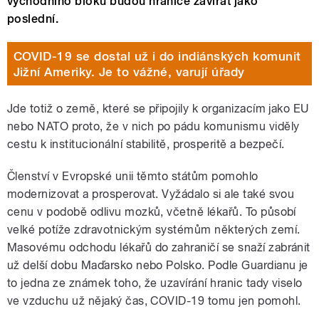
východního bloku budou hranice zavírat jako
poslední.
COVID-19 se dostal už i do indiánských komunit
Jižní Ameriky. Je to vážné, varují úřady
Jde totiž o země, které se připojily k organizacím jako EU
nebo NATO proto, že v nich po pádu komunismu viděly
cestu k institucionální stabilitě, prosperitě a bezpečí.
Členství v Evropské unii těmto státům pomohlo
modernizovat a prosperovat. Vyžádalo si ale také svou
cenu v podobě odlivu mozků, včetně lékařů. To působí
velké potíže zdravotnickým systémům některých zemí.
Masovému odchodu lékařů do zahraničí se snaží zabránit
už delší dobu Maďarsko nebo Polsko. Podle Guardianu je
to jedna ze známek toho, že uzavírání hranic tady viselo
ve vzduchu už nějaký čas, COVID-19 tomu jen pomohl.