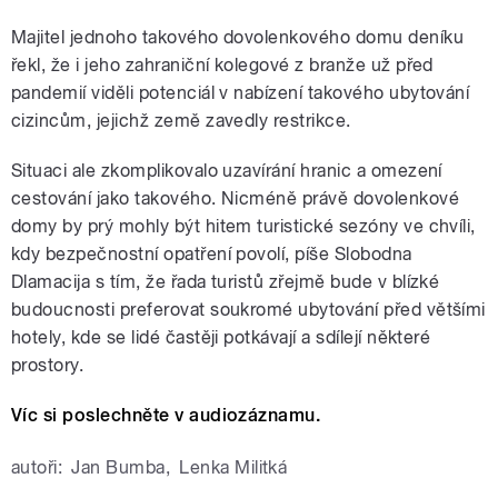
Majitel jednoho takového dovolenkového domu deníku
řekl, že i jeho zahraniční kolegové z branže už před
pandemií viděli potenciál v nabízení takového ubytování
cizincům, jejichž země zavedly restrikce.
Situaci ale zkomplikovalo uzavírání hranic a omezení
cestování jako takového. Nicméně právě dovolenkové
domy by prý mohly být hitem turistické sezóny ve chvíli,
kdy bezpečnostní opatření povolí, píše Slobodna
Dlamacija s tím, že řada turistů zřejmě bude v blízké
budoucnosti preferovat soukromé ubytování před většími
hotely, kde se lidé častěji potkávají a sdílejí některé
prostory.
Víc si poslechněte v audiozáznamu.
autoři:
Jan Bumba
,
Lenka Militká