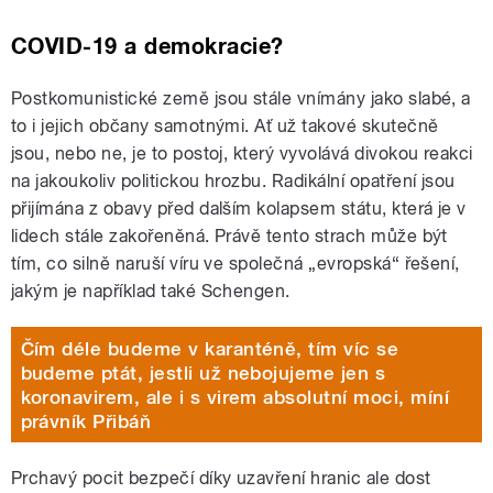
COVID-19 a demokracie?
Postkomunistické země jsou stále vnímány jako slabé, a
to i jejich občany samotnými. Ať už takové skutečně
jsou, nebo ne, je to postoj, který vyvolává divokou reakci
na jakoukoliv politickou hrozbu. Radikální opatření jsou
přijímána z obavy před dalším kolapsem státu, která je v
lidech stále zakořeněná. Právě tento strach může být
tím, co silně naruší víru ve společná „evropská“ řešení,
jakým je například také Schengen.
Čím déle budeme v karanténě, tím víc se
budeme ptát, jestli už nebojujeme jen s
koronavirem, ale i s virem absolutní moci, míní
právník Přibáň
Prchavý pocit bezpečí díky uzavření hranic ale dost