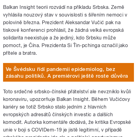
Balkan Insight teorii rozvádí na příkladu Srbska. Země
vyhlásila nouzový stav v souvislosti s šířením nemoci v
polovině března. Prezident Aleksandar Vučić pak na
tiskové konferenci prohlásil, že žádná velká evropská
solidarita neexistuje a že jediný, kdo Srbsku může
pomoct, je Čína. Prezidenta Si Ťin-pchinga označil jako
přítele a bratra.
Ve Švédsku řídí pandemii epidemiolog, bez
zásahu politiků. A premiérovi ještě roste důvěra
Toto srdečné srbsko-čínské přátelství ale nevzniklo kvůli
koronaviru, upozorňuje Balkan Insight. Během Vučićovy
kariéry se totiž Srbsko stalo jedním z hlavních
evropských adresátů čínských investic a dalších
komodit. Autorka komentáře dodává, že kritika Evropské
unie v boji s COVIDem-19 je jistě legitimní, v případě