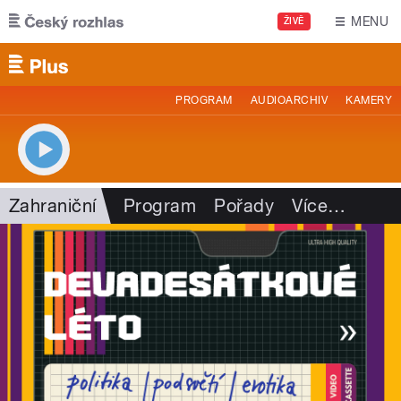
Přejít k hlavnímu obsahu
MENU
ŽIVĚ
PROGRAM
AUDIOARCHIV
KAMERY
Zahraniční
Program
Pořady
Více
…