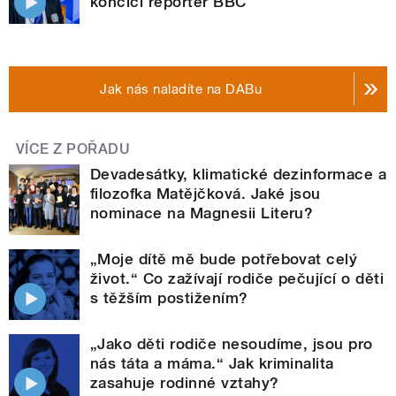
končící reportér BBC
Jak nás naladíte na DABu
VÍCE Z POŘADU
Devadesátky, klimatické dezinformace a
filozofka Matějčková. Jaké jsou
nominace na Magnesii Literu?
„Moje dítě mě bude potřebovat celý
život.“ Co zažívají rodiče pečující o děti
s těžším postižením?
„Jako děti rodiče nesoudíme, jsou pro
nás táta a máma.“ Jak kriminalita
zasahuje rodinné vztahy?