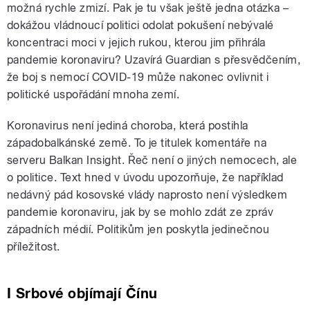
možná rychle zmizí. Pak je tu však ještě jedna otázka –
dokážou vládnoucí politici odolat pokušení nebývalé
koncentraci moci v jejich rukou, kterou jim přihrála
pandemie koronaviru? Uzavírá Guardian s přesvědčením,
že boj s nemocí COVID-19 může nakonec ovlivnit i
politické uspořádání mnoha zemí.
Koronavirus není jediná choroba, která postihla
západobalkánské země. To je titulek komentáře na
serveru Balkan Insight. Řeč není o jiných nemocech, ale
o politice. Text hned v úvodu upozorňuje, že například
nedávný pád kosovské vlády naprosto není výsledkem
pandemie koronaviru, jak by se mohlo zdát ze zpráv
západních médií. Politikům jen poskytla jedinečnou
příležitost.
I Srbové objímají Čínu